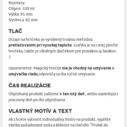
Rozmery:
Objem: 330 ml
Výška: 95 mm
Średnica: 82 mm
TLAČ
Dizajn na hrnčeku je vyrobený trvalou metódou
pretlačovaním pri vysokej teplote
. Grafika je na celej ploche
hrnčeka, takže je ideálnym darčekom pre pravákov aj ľavákov.
:)
Upozornenie: Magický hrnček
nie je vhodný na umývanie v
umývačke riadu
,odporúča sa iba ručné umývanie.
ČAS REALIZÁCIE
Objednaný produkt zašleme
v ten istý deň
, alebo nasledujúci
pracovný deň po dni objednania
VLASTNÝ MOTÍV A TEXT
Ak chcete vytvoriť individuálny motív na produkt, vyplňte
všetky požadované polia a kliknite na tlačidlo "Pridať do