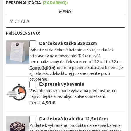
PERSONALIZÁCIA
(ZADARMO):
MENO:
PRÍSLUŠENSTVO:
Darčeková taška 32x22cm
Vyberte si darčekové balenie a získajte darček
pripravený na odovzdanie! Taška na váš
personalizovaný darček s rozmermi 22 x 11 x 32 cm
je vyrobená z modrého papiera. Súčasťou balenia je
Cena:
3,99 €
aj nálepka, vďaka ktorej ju zabezpečíte proti
otvoreniu.
Expresné vybavenie
Vaša objednávka bude vybavená prednostne, čo
najrýchlejšie a bez akýchkoľvek omeškaní.
Cena:
4,99 €
Darčeková krabička 12,5x10cm
Pridajte k vybranému produktu darčekové balenie.