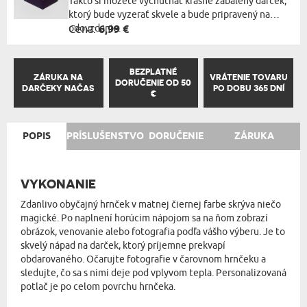
Takto si môžete vychutnať krásne zabalený darček,
ktorý bude vyzerať skvele a bude pripravený na
odovzdanie.
Cena:
6,99 €
BEZPLATNÉ
ZÁRUKA NA
VRÁTENIE TOVARU
DORUČENIE OD 50
DARČEKY NAČAS
PO DOBU 365 DNÍ
€
POPIS
PRÍSLUŠENSTVO
DORUČENIE
ZÁRUKA
VYKONANIE
Zdanlivo obyčajný hrnček v matnej čiernej farbe skrýva niečo
magické. Po naplnení horúcim nápojom sa na ňom zobrazí
obrázok, venovanie alebo fotografia podľa vášho výberu. Je to
skvelý nápad na darček, ktorý príjemne prekvapí
obdarovaného. Očarujte fotografie v čarovnom hrnčeku a
sledujte, čo sa s nimi deje pod vplyvom tepla. Personalizovaná
potlač je po celom povrchu hrnčeka.