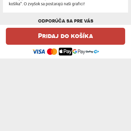
košíka". O zvyšok sa postarajú naši grafici!
ODPORÚČA SA PRE VÁS
Pridaj do košíka
Táto webová stránka používa súbory cookie. Podrobné informácie o
tejto téme nájdete v našom %s.
zásadách používania súborov cookie
.
Súhlasím
VLASTNÝ PROJEKT - MAGICKÝ HRNEK
NÁŠ MILOSTNÝ PRÍBEH - MAGICKÝ HRNEK
12,99 €
12,99 €