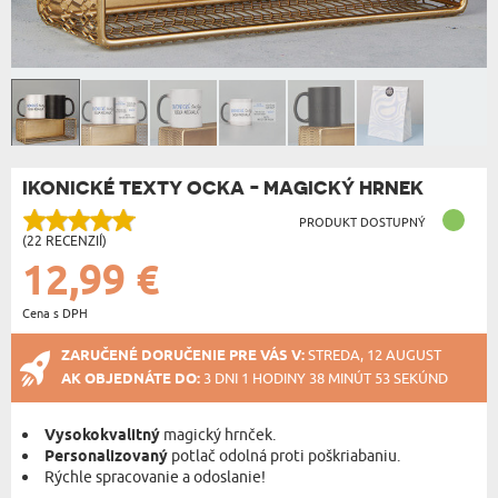
IKONICKÉ TEXTY OCKA - MAGICKÝ HRNEK
PRODUKT DOSTUPNÝ
(22 RECENZIÍ)
12,99 €
Cena s DPH
ZARUČENÉ DORUČENIE PRE VÁS V:
STREDA, 12 AUGUST
AK OBJEDNÁTE DO:
3 DNI 1 HODINY 38 MINÚT 53 SEKÚND
Vysokokvalitný
magický hrnček.
Personalizovaný
potlač odolná proti poškriabaniu.
Rýchle spracovanie a odoslanie!