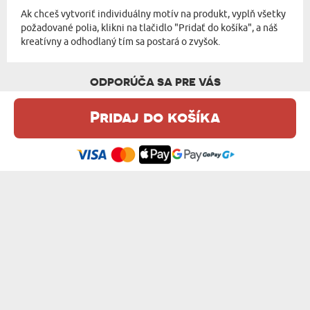
Ak chceš vytvoriť individuálny motív na produkt, vyplň všetky
požadované polia, klikni na tlačidlo "Pridať do košíka", a náš
kreatívny a odhodlaný tím sa postará o zvyšok.
ODPORÚČA SA PRE VÁS
Pridaj do košíka
Táto webová stránka používa súbory cookie. Podrobné informácie o
tejto téme nájdete v našom %s.
zásadách používania súborov cookie
.
Súhlasím
FOTOGRAFIA V SRDCI - MEDVEDÍK 90 CM
YOU MAKE MY HEART SMILE - MEDVEDÍK ...
43,99 €
43,99 €