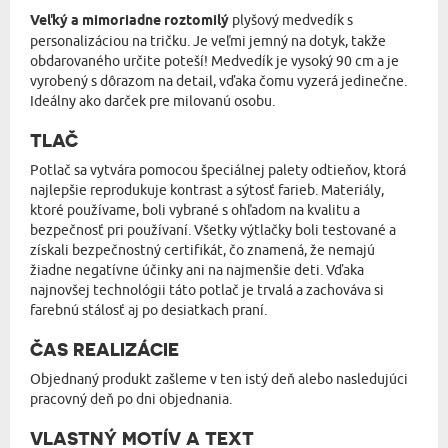
Veľký a mimoriadne roztomilý
plyšový medvedík s
personalizáciou na tričku. Je veľmi jemný na dotyk, takže
obdarovaného určite poteší! Medvedík je vysoký 90 cm a je
vyrobený s dôrazom na detail, vďaka čomu vyzerá jedinečne.
Ideálny ako darček pre milovanú osobu.
TLAČ
Potlač sa vytvára pomocou špeciálnej palety odtieňov, ktorá
najlepšie reprodukuje kontrast a sýtosť farieb. Materiály,
ktoré používame, boli vybrané s ohľadom na kvalitu a
bezpečnosť pri používaní. Všetky výtlačky boli testované a
získali bezpečnostný certifikát, čo znamená, že nemajú
žiadne negatívne účinky ani na najmenšie deti. Vďaka
najnovšej technológii táto potlač je trvalá a zachováva si
farebnú stálosť aj po desiatkach praní.
ČAS REALIZÁCIE
Objednaný produkt zašleme v ten istý deň alebo nasledujúci
pracovný deň po dni objednania.
VLASTNÝ MOTÍV A TEXT