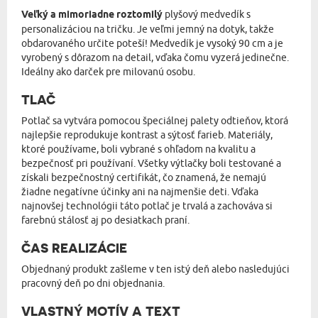
Veľký a mimoriadne roztomilý
plyšový medvedík s
personalizáciou na tričku. Je veľmi jemný na dotyk, takže
obdarovaného určite poteší! Medvedík je vysoký 90 cm a je
vyrobený s dôrazom na detail, vďaka čomu vyzerá jedinečne.
Ideálny ako darček pre milovanú osobu.
TLAČ
Potlač sa vytvára pomocou špeciálnej palety odtieňov, ktorá
najlepšie reprodukuje kontrast a sýtosť farieb. Materiály,
ktoré používame, boli vybrané s ohľadom na kvalitu a
bezpečnosť pri používaní. Všetky výtlačky boli testované a
získali bezpečnostný certifikát, čo znamená, že nemajú
žiadne negatívne účinky ani na najmenšie deti. Vďaka
najnovšej technológii táto potlač je trvalá a zachováva si
farebnú stálosť aj po desiatkach praní.
ČAS REALIZÁCIE
Objednaný produkt zašleme v ten istý deň alebo nasledujúci
pracovný deň po dni objednania.
VLASTNÝ MOTÍV A TEXT