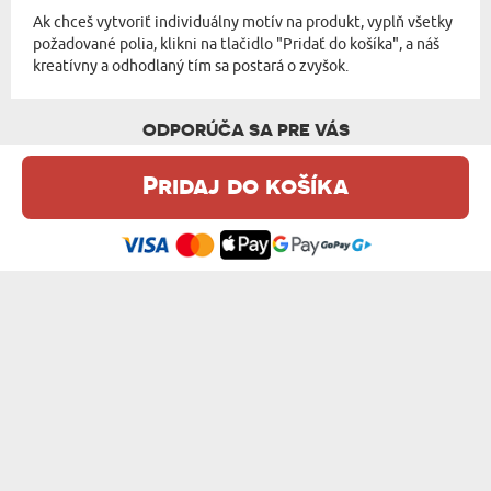
Ak chceš vytvoriť individuálny motív na produkt, vyplň všetky
požadované polia, klikni na tlačidlo "Pridať do košíka", a náš
kreatívny a odhodlaný tím sa postará o zvyšok.
ODPORÚČA SA PRE VÁS
Pridaj do košíka
Táto webová stránka používa súbory cookie. Podrobné informácie o
tejto téme nájdete v našom %s.
zásadách používania súborov cookie
.
Súhlasím
SRDCE + DÁTUM - MEDVEDÍK 90 CM
YOU MAKE MY HEART SMILE - MEDVEDÍK ...
43,99 €
43,99 €