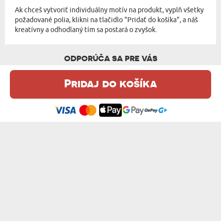
Ak chceš vytvoriť individuálny motív na produkt, vyplň všetky
požadované polia, klikni na tlačidlo "Pridať do košíka", a náš
kreatívny a odhodlaný tím sa postará o zvyšok.
ODPORÚČA SA PRE VÁS
Pridaj do košíka
Táto webová stránka používa súbory cookie. Podrobné informácie o
tejto téme nájdete v našom %s.
zásadách používania súborov cookie
.
Súhlasím
PRE MÔJHO MACKA - MEDVEDÍK 90 CM
MACKO ANJELIK - MEDVEDÍK 90 CM
43,99 €
43,99 €