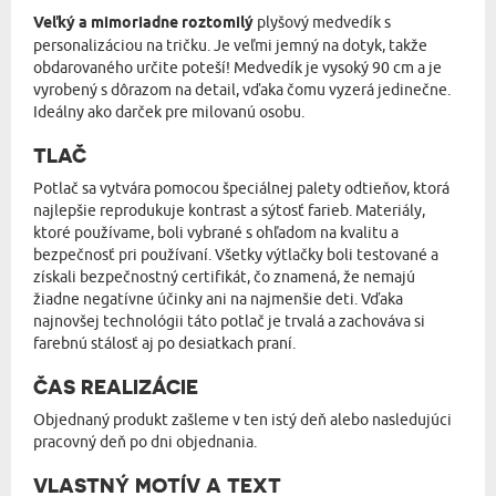
Veľký a mimoriadne roztomilý
plyšový medvedík s
personalizáciou na tričku. Je veľmi jemný na dotyk, takže
obdarovaného určite poteší! Medvedík je vysoký 90 cm a je
vyrobený s dôrazom na detail, vďaka čomu vyzerá jedinečne.
Ideálny ako darček pre milovanú osobu.
TLAČ
Potlač sa vytvára pomocou špeciálnej palety odtieňov, ktorá
najlepšie reprodukuje kontrast a sýtosť farieb. Materiály,
ktoré používame, boli vybrané s ohľadom na kvalitu a
bezpečnosť pri používaní. Všetky výtlačky boli testované a
získali bezpečnostný certifikát, čo znamená, že nemajú
žiadne negatívne účinky ani na najmenšie deti. Vďaka
najnovšej technológii táto potlač je trvalá a zachováva si
farebnú stálosť aj po desiatkach praní.
ČAS REALIZÁCIE
Objednaný produkt zašleme v ten istý deň alebo nasledujúci
pracovný deň po dni objednania.
VLASTNÝ MOTÍV A TEXT