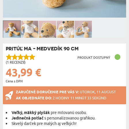
PRITÚĽ MA - MEDVEDÍK 90 CM
PRODUKT DOSTUPNÝ
(1 RECENZIÍ)
43,99 €
Cena s DPH
ZARUČENÉ DORUČENIE PRE VÁS V:
UTOROK, 11 AUGUST
AK OBJEDNÁTE DO:
2 HODINY 11 MINÚT 33 SEKÚND
Veľký, mäkký plyšák
pre milovanú osobu.
Jedinečná potlač
s personalizovanou grafikou.
Skvelý darček pre malých aj veľkých!