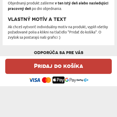
Objednaný produkt zašleme
v ten istý deň alebo nasledujúci
pracovný deň
po dni objednania.
VLASTNÝ MOTÍV A TEXT
Ak chceš vytvoriť individuálny motív na produkt, vyplň všetky
požadované polia a klikni na tlačidlo "Pridať do košíka". O
zvyšok sa postarajú naši grafici :)
ODPORÚČA SA PRE VÁS
Pridaj do košíka
Táto webová stránka používa súbory cookie. Podrobné informácie o
tejto téme nájdete v našom %s.
zásadách používania súborov cookie
.
Súhlasím
ĎAKUJEM, ŽE DOKÁŽEŠ VYDRŽAŤ - SKLEN...
PÄTKOVÉ INICIÁLY - SKLENENÝ HRNČEK
14,99 €
14,99 €