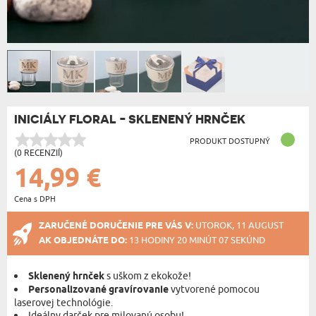
INICIÁLY FLORAL - SKLENENÝ HRNČEK
PRODUKT DOSTUPNÝ
(0 RECENZIÍ)
14,99 €
Cena s DPH
ZARUČENÉ DORUČENIE PRE VÁS V:
UTOROK, 11 AUGUST
AK OBJEDNÁTE DO:
13 HODINY 20 MINÚT 07 SEKÚND
Sklenený hrnček
s uškom z ekokože!
Personalizované gravírovanie
vytvorené pomocou
laserovej technológie.
Ideálny darček pre milovanú osobu!