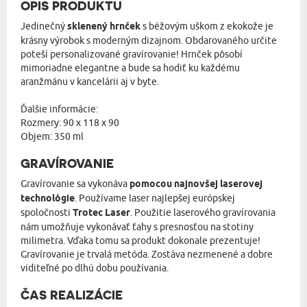
OPIS PRODUKTU
Jedinečný
sklenený hrnček
s béžovým uškom z ekokože je
krásny výrobok s moderným dizajnom. Obdarovaného určite
poteší personalizované gravírovanie! Hrnček pôsobí
mimoriadne elegantne a bude sa hodiť ku každému
aranžmánu v kancelárii aj v byte.
Ďalšie informácie:
Rozmery: 90 x 118 x 90
Objem: 350 ml
GRAVÍROVANIE
Gravírovanie sa vykonáva
pomocou najnovšej laserovej
technológie
. Používame laser najlepšej európskej
spoločnosti
Trotec Laser
. Použitie laserového gravírovania
nám umožňuje vykonávať ťahy s presnosťou na stotiny
milimetra. Vďaka tomu sa produkt dokonale prezentuje!
Gravírovanie je trvalá metóda. Zostáva nezmenené a dobre
viditeľné po dlhú dobu používania.
ČAS REALIZÁCIE