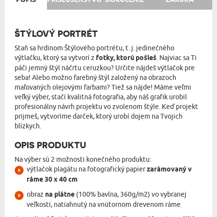
POPIS
PRÍSLUŠENSTVO
DORUČENIE
ZÁRUKA
ŠTÝLOVÝ PORTRÉT
Staň sa hrdinom Štýlového portrétu, t. j. jedinečného
výtlačku, ktorý sa vytvorí z
fotky, ktorú pošleš
. Najviac sa Ti
páči jemný štýl náčrtu ceruzkou? Určite nájdeš výtlačok pre
seba! Alebo možno farebný štýl založený na obrazoch
maľovaných olejovými farbami? Tiež sa nájde! Máme veľmi
veľký výber, stačí kvalitná fotografia, aby náš grafik urobil
profesionálny návrh projektu vo zvolenom štýle. Keď projekt
prijmeš, vytvoríme darček, ktorý urobí dojem na Tvojich
blízkych.
OPIS PRODUKTU
Na výber sú 2 možnosti konečného produktu:
výtlačok plagátu na fotografický papier
zarámovaný v
ráme 30 x 40 cm
obraz
na plátne
(100% bavlna, 360g/m2) vo vybranej
veľkosti, natiahnutý na vnútornom drevenom ráme