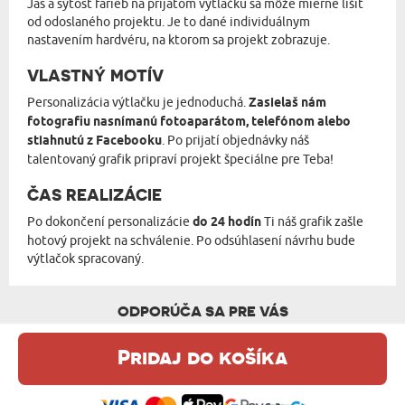
Jas a sýtosť farieb na prijatom výtlačku sa môže mierne líšiť
od odoslaného projektu. Je to dané individuálnym
nastavením hardvéru, na ktorom sa projekt zobrazuje.
VLASTNÝ MOTÍV
Personalizácia výtlačku je jednoduchá.
Zasielaš nám
fotografiu nasnímanú fotoaparátom, telefónom alebo
stiahnutú z Facebooku
. Po prijatí objednávky náš
talentovaný grafik pripraví projekt špeciálne pre Teba!
ČAS REALIZÁCIE
Po dokončení personalizácie
do 24 hodín
Ti náš grafik zašle
hotový projekt na schválenie. Po odsúhlasení návrhu bude
výtlačok spracovaný.
ODPORÚČA SA PRE VÁS
Pridaj do košíka
Táto webová stránka používa súbory cookie. Podrobné informácie o
tejto téme nájdete v našom %s.
zásadách používania súborov cookie
.
Súhlasím