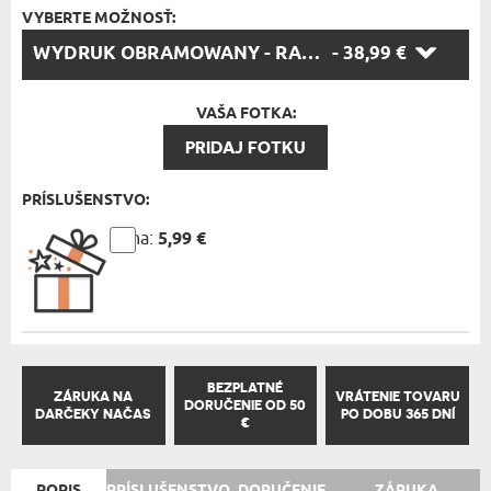
VYBERTE MOŽNOSŤ:
VYBERTE
WYDRUK OBRAMOWANY - RAMKA CZARNA 40X50CM
- 38,99 €
MOŽNOSŤ:
VAŠA FOTKA:
PRIDAJ FOTKU
PRÍSLUŠENSTVO:
Cena:
5,99 €
BEZPLATNÉ
ZÁRUKA NA
VRÁTENIE TOVARU
DORUČENIE OD 50
DARČEKY NAČAS
PO DOBU 365 DNÍ
€