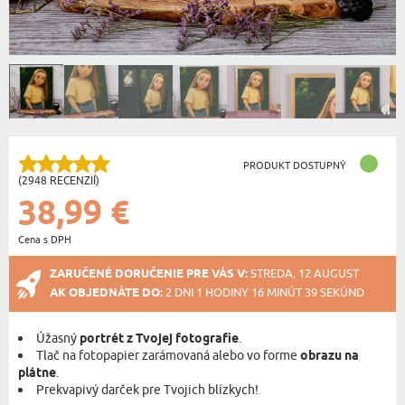
PRODUKT DOSTUPNÝ
(2948 RECENZIÍ)
38,99 €
Cena s DPH
ZARUČENÉ DORUČENIE PRE VÁS V:
STREDA, 12 AUGUST
AK OBJEDNÁTE DO:
2 DNI 1 HODINY 16 MINÚT 39 SEKÚND
Úžasný
portrét z Tvojej fotografie
.
Tlač na fotopapier zarámovaná alebo vo forme
obrazu na
plátne
.
Prekvapivý darček pre Tvojich blízkych!