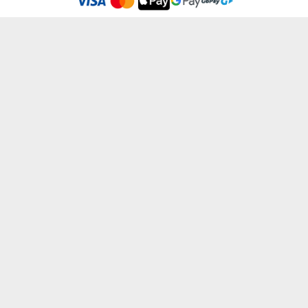
WARHOL - OBRAZ NA PLÁTNE
TVOJE FOTKA - OBRAZ NA PLÁTNE
od 27,99 €
od 22,99 €
WATER ART - OBRAZ NA PLÁTNE
GRUNGE - OBRAZ NA PLÁTNE
od 27,99 €
od 27,99 €