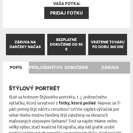
VAŠA FOTKA:
PRIDAJ FOTKU
BEZPLATNÉ
ZÁRUKA NA
VRÁTENIE TOVARU
DORUČENIE OD 50
DARČEKY NAČAS
PO DOBU 365 DNÍ
€
POPIS
PRÍSLUŠENSTVO
DORUČENIE
ZÁRUKA
ŠTÝLOVÝ PORTRÉT
Staň sa hrdinom Štýlového portrétu, t. j. jedinečného
výtlačku, ktorý sa vytvorí z
fotky, ktorú pošleš
. Najviac sa Ti
páči jemný štýl náčrtu ceruzkou? Určite nájdeš výtlačok pre
seba! Alebo možno farebný štýl založený na obrazoch
maľovaných olejovými farbami? Tiež sa nájde! Máme veľmi
veľký výber, stačí kvalitná fotografia, aby náš grafik urobil