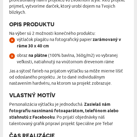
profesionálny návrh projektu vo zvolenom štýle. Keď projekt
prijmeš, vytvoríme darček, ktorý urobí dojem na Tvojich
blízkych.
OPIS PRODUKTU
Na výber sú 2 možnosti konečného produktu:
výtlačok plagátu na fotografický papier
zarámovaný v
ráme 30 x 40 cm
obraz
na plátne
(100% bavlna, 360g/m2) vo vybranej
veľkosti, natiahnutý na vnútornom drevenom ráme
Jas a sýtosť farieb na prijatom výtlačku sa môže mierne líšiť
od odoslaného projektu. Je to dané individuálnym
nastavením hardvéru, na ktorom sa projekt zobrazuje.
VLASTNÝ MOTÍV
Personalizácia výtlačku je jednoduchá.
Zasielaš nám
fotografiu nasnímanú fotoaparátom, telefónom alebo
stiahnutú z Facebooku
. Po prijatí objednávky náš
talentovaný grafik pripraví projekt špeciálne pre Teba!
ČAS REALIZÁCIE