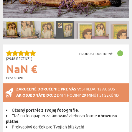
PRODUKT DOSTUPNÝ
(2948 RECENZIÍ)
NaN €
Cena s DPH
ZARUČENÉ DORUČENIE PRE VÁS V:
STREDA, 12 AUGUST
AK OBJEDNÁTE DO:
2 DNI 1 HODINY 29 MINÚT 50 SEKÚND
Úžasný
portrét z Tvojej fotografie
.
Tlač na fotopapier zarámovaná alebo vo forme
obrazu na
plátne
.
Prekvapivý darček pre Tvojich blízkych!