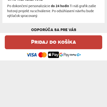
Po dokončení personalizácie
do 24 hodín
Ti náš grafik zašle
hotový projekt na schválenie. Po odsúhlasení návrhu bude
výtlačok spracovaný.
ODPORÚČA SA PRE VÁS
Pridaj do košíka
Táto webová stránka používa súbory cookie. Podrobné informácie o
tejto téme nájdete v našom %s.
zásadách používania súborov cookie
.
Súhlasím
GRUNGE - OBRAZ NA PLÁTNE
TVOJE FOTKA - OBRAZ NA PLÁTNE
od 27,99 €
od 22,99 €