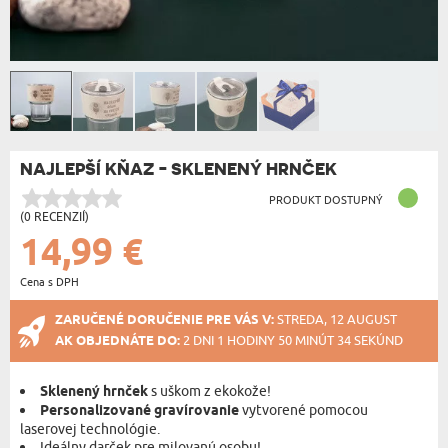
NAJLEPŠÍ KŇAZ - SKLENENÝ HRNČEK
PRODUKT DOSTUPNÝ
(0 RECENZIÍ)
14,99 €
Cena s DPH
ZARUČENÉ DORUČENIE PRE VÁS V:
STREDA, 12 AUGUST
AK OBJEDNÁTE DO:
2 DNI 1 HODINY 50 MINÚT 34 SEKÚND
Sklenený hrnček
s uškom z ekokože!
Personalizované gravírovanie
vytvorené pomocou
laserovej technológie.
Ideálny darček pre milovanú osobu!