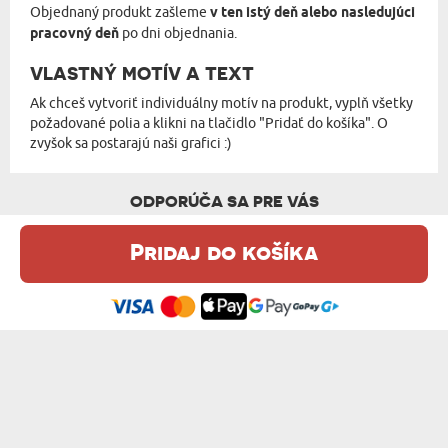
Objednaný produkt zašleme
v ten istý deň alebo nasledujúci
pracovný deň
po dni objednania.
VLASTNÝ MOTÍV A TEXT
Ak chceš vytvoriť individuálny motív na produkt, vyplň všetky
požadované polia a klikni na tlačidlo "Pridať do košíka". O
zvyšok sa postarajú naši grafici :)
ODPORÚČA SA PRE VÁS
Pridaj do košíka
Táto webová stránka používa súbory cookie. Podrobné informácie o
tejto téme nájdete v našom %s.
zásadách používania súborov cookie
.
Súhlasím
INICIÁLA S MENOM - SKLENENÝ HRNČEK
PRIPRAVENÁ NA NOVÉ VÝZVY - SKLENENÝ...
14,99 €
14,99 €