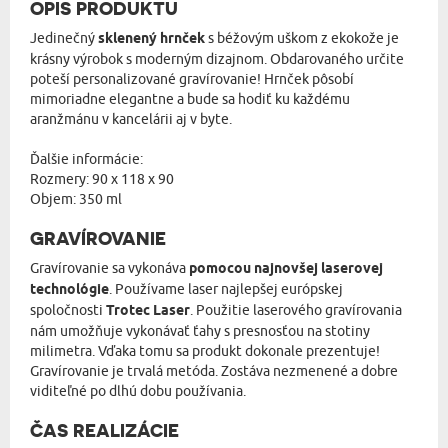
OPIS PRODUKTU
Jedinečný
sklenený hrnček
s béžovým uškom z ekokože je
krásny výrobok s moderným dizajnom. Obdarovaného určite
poteší personalizované gravírovanie! Hrnček pôsobí
mimoriadne elegantne a bude sa hodiť ku každému
aranžmánu v kancelárii aj v byte.
Ďalšie informácie:
Rozmery: 90 x 118 x 90
Objem: 350 ml
GRAVÍROVANIE
Gravírovanie sa vykonáva
pomocou najnovšej laserovej
technológie
. Používame laser najlepšej európskej
spoločnosti
Trotec Laser
. Použitie laserového gravírovania
nám umožňuje vykonávať ťahy s presnosťou na stotiny
milimetra. Vďaka tomu sa produkt dokonale prezentuje!
Gravírovanie je trvalá metóda. Zostáva nezmenené a dobre
viditeľné po dlhú dobu používania.
ČAS REALIZÁCIE