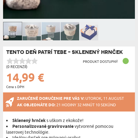
TENTO DEŇ PATRÍ TEBE - SKLENENÝ HRNČEK
PRODUKT DOSTUPNÝ
(0 RECENZIÍ)
14,99 €
Cena s DPH
ZARUČENÉ DORUČENIE PRE VÁS V:
UTOROK, 11 AUGUST
AK OBJEDNÁTE DO:
21 HODINY 32 MINÚT 10 SEKÚND
Sklenený hrnček
s uškom z ekokože!
Personalizované gravírovanie
vytvorené pomocou
laserovej technológie.
Ideálny darček pre milovanú osobu!