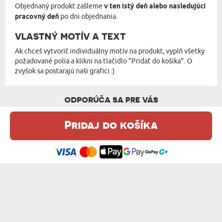
Objednaný produkt zašleme
v ten istý deň alebo nasledujúci
pracovný deň
po dni objednania.
VLASTNÝ MOTÍV A TEXT
Ak chceš vytvoriť individuálny motív na produkt, vyplň všetky
požadované polia a klikni na tlačidlo "Pridať do košíka". O
zvyšok sa postarajú naši grafici :)
ODPORÚČA SA PRE VÁS
Pridaj do košíka
Táto webová stránka používa súbory cookie. Podrobné informácie o
tejto téme nájdete v našom %s.
zásadách používania súborov cookie
.
Súhlasím
ELIXÍR TRPEZLIVOSTI - SKLENENÝ HRNČEK
INICIÁLA S MENOM - SKLENENÝ HRNČEK
14,99 €
14,99 €