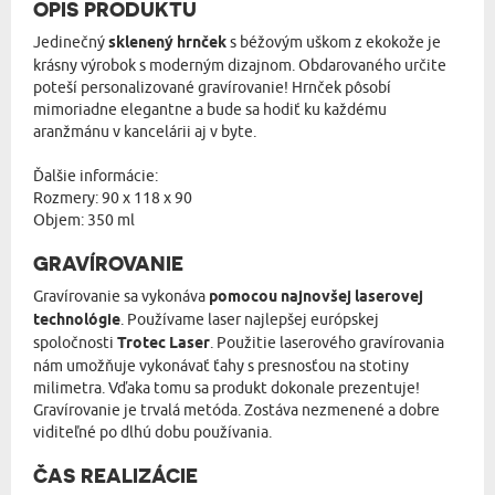
OPIS PRODUKTU
Jedinečný
sklenený hrnček
s béžovým uškom z ekokože je
krásny výrobok s moderným dizajnom. Obdarovaného určite
poteší personalizované gravírovanie! Hrnček pôsobí
mimoriadne elegantne a bude sa hodiť ku každému
aranžmánu v kancelárii aj v byte.
Ďalšie informácie:
Rozmery: 90 x 118 x 90
Objem: 350 ml
GRAVÍROVANIE
Gravírovanie sa vykonáva
pomocou najnovšej laserovej
technológie
. Používame laser najlepšej európskej
spoločnosti
Trotec Laser
. Použitie laserového gravírovania
nám umožňuje vykonávať ťahy s presnosťou na stotiny
milimetra. Vďaka tomu sa produkt dokonale prezentuje!
Gravírovanie je trvalá metóda. Zostáva nezmenené a dobre
viditeľné po dlhú dobu používania.
ČAS REALIZÁCIE