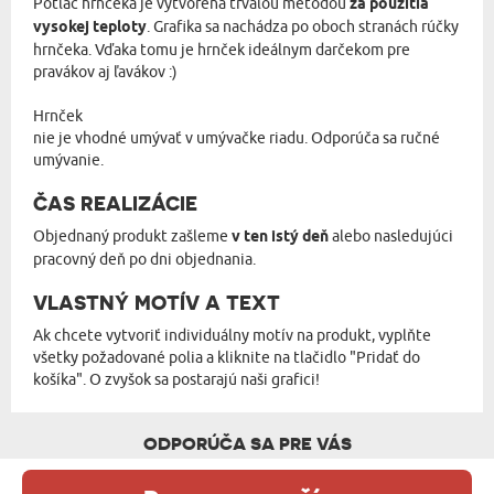
Potlač hrnčeka je vytvorená trvalou metódou
za použitia
vysokej teploty
. Grafika sa nachádza po oboch stranách rúčky
hrnčeka. Vďaka tomu je hrnček ideálnym darčekom pre
pravákov aj ľavákov :)
Hrnček
nie je vhodné umývať v umývačke riadu. Odporúča sa ručné
umývanie.
ČAS REALIZÁCIE
Objednaný produkt zašleme
v ten istý deň
alebo nasledujúci
pracovný deň po dni objednania.
VLASTNÝ MOTÍV A TEXT
Ak chcete vytvoriť individuálny motív na produkt, vyplňte
všetky požadované polia a kliknite na tlačidlo "Pridať do
košíka". O zvyšok sa postarajú naši grafici!
ODPORÚČA SA PRE VÁS