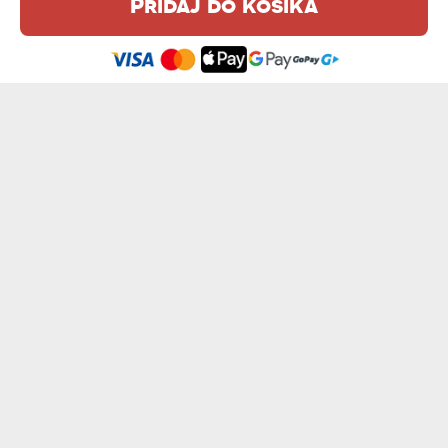
Pridaj do košíka
Táto webová stránka používa súbory cookie. Podrobné informácie o
tejto téme nájdete v našom %s.
zásadách používania súborov cookie
.
Súhlasím
DOKONALÁ OD - ČIERNY KERAMICKÝ HRNČEK
ELEGANT - ČIERNY KERAMICKÝ HRNČEK
13,99 €
13,99 €
NAJLEPŠIA MAMA - ČIERNY KERAMICKÝ H...
DÔCHODCA - ČIERNY KERAMICKÝ HRNČEK
13,99 €
13,99 €