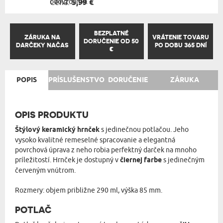
odovzdanie.
Cena:
5,99 €
BEZPLATNÉ
ZÁRUKA NA
VRÁTENIE TOVARU
DORUČENIE OD 50
DARČEKY NAČAS
PO DOBU 365 DNÍ
€
POPIS
PRÍSLUŠENSTVO
DORUČENIE
ZÁRUKA
OPIS PRODUKTU
Štýlový keramický hrnček
s jedinečnou potlačou. Jeho
vysoko kvalitné remeselné spracovanie a elegantná
povrchová úprava z neho robia perfektný darček na mnoho
príležitostí. Hrnček je dostupný v
čiernej farbe
s jedinečným
červeným vnútrom.
Rozmery: objem približne 290 ml, výška 85 mm.
POTLAČ