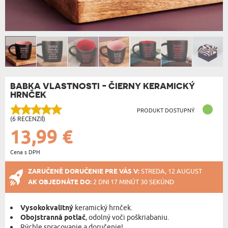
BABKA VLASTNOSTI - ČIERNY KERAMICKÝ
HRNČEK
PRODUKT DOSTUPNÝ
(6 RECENZIÍ)
13,99 €
Cena s DPH
ZARUČENÉ DORUČENIE PRE VÁS V:
STREDA, 12 AUGUST
AK OBJEDNÁTE DO:
2 DNI 17 MINÚT 30 SEKÚND
Vysokokvalitný
keramický hrnček.
Obojstranná potlač
, odolný voči poškriabaniu.
Rýchle spracovanie a doručenie!