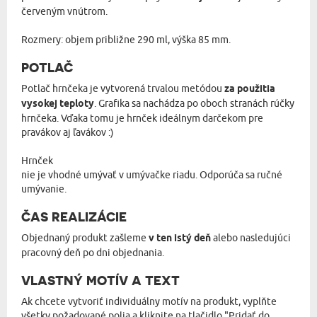
červeným vnútrom.
Rozmery: objem približne 290 ml, výška 85 mm.
POTLAČ
Potlač hrnčeka je vytvorená trvalou metódou
za použitia
vysokej teploty
. Grafika sa nachádza po oboch stranách rúčky
hrnčeka. Vďaka tomu je hrnček ideálnym darčekom pre
pravákov aj ľavákov :)
Hrnček
nie je vhodné umývať v umývačke riadu. Odporúča sa ručné
umývanie.
ČAS REALIZÁCIE
Objednaný produkt zašleme
v ten istý deň
alebo nasledujúci
pracovný deň po dni objednania.
VLASTNÝ MOTÍV A TEXT
Ak chcete vytvoriť individuálny motív na produkt, vyplňte
všetky požadované polia a kliknite na tlačidlo "Pridať do