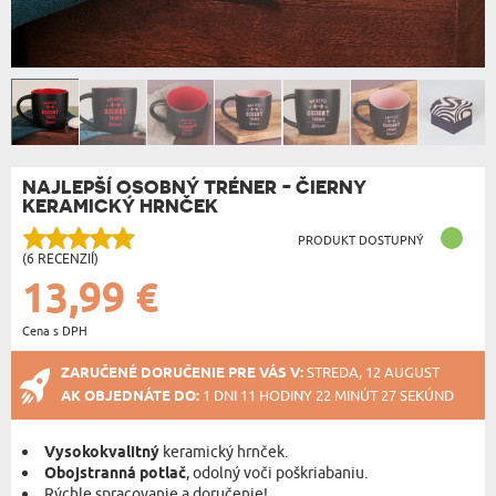
NAJLEPŠÍ OSOBNÝ TRÉNER - ČIERNY
KERAMICKÝ HRNČEK
PRODUKT DOSTUPNÝ
(6 RECENZIÍ)
13,99 €
Cena s DPH
ZARUČENÉ DORUČENIE PRE VÁS V:
STREDA, 12 AUGUST
AK OBJEDNÁTE DO:
1 DNI 11 HODINY 22 MINÚT 27 SEKÚND
Vysokokvalitný
keramický hrnček.
Obojstranná potlač
, odolný voči poškriabaniu.
Rýchle spracovanie a doručenie!