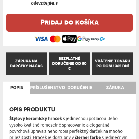
odovzdanie.
Cena:
5,99 €
Pridaj do košíka
BEZPLATNÉ
ZÁRUKA NA
VRÁTENIE TOVARU
DORUČENIE OD 50
DARČEKY NAČAS
PO DOBU 365 DNÍ
€
POPIS
PRÍSLUŠENSTVO
DORUČENIE
ZÁRUKA
OPIS PRODUKTU
Štýlový keramický hrnček
s jedinečnou potlačou. Jeho
vysoko kvalitné remeselné spracovanie a elegantná
povrchová úprava z neho robia perfektný darček na mnoho
príležitostí. Hrnček je dostupný v
čiernej farbe
s jedinečným