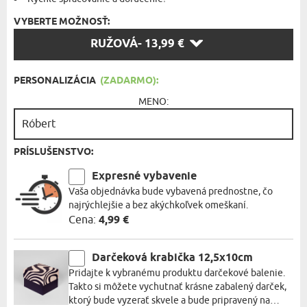
VYBERTE MOŽNOSŤ:
VYBERTE
RUŽOVÁ
- 13,99 €
MOŽNOSŤ:
PERSONALIZÁCIA
(ZADARMO):
MENO:
PRÍSLUŠENSTVO:
Expresné vybavenie
Vaša objednávka bude vybavená prednostne, čo
najrýchlejšie a bez akýchkoľvek omeškaní.
Cena:
4,99 €
Darčeková krabička 12,5x10cm
Pridajte k vybranému produktu darčekové balenie.
Takto si môžete vychutnať krásne zabalený darček,
ktorý bude vyzerať skvele a bude pripravený na