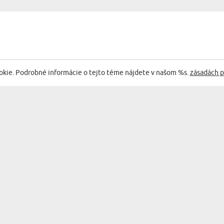
okie. Podrobné informácie o tejto téme nájdete v našom %s.
zásadách p
AŠIMI NAJLEPŠÍMI AKCIAMI A PONUKAMI
KATEGORIE
KATEGÓRIE
NÁSTĚNNÉ DEKORACE
BAR & WINE
SUVENÍRY
DOPLNKY DO KUCHYNE