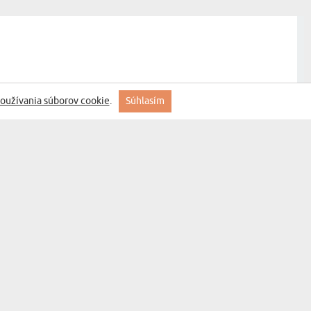
oužívania súborov cookie
.
Súhlasím
prihláste sa
MYGIFT
KONTAKT
FAQ
INFORMÁCIE O
DODANÍ
OBCHODNÉ
PODMIENKY