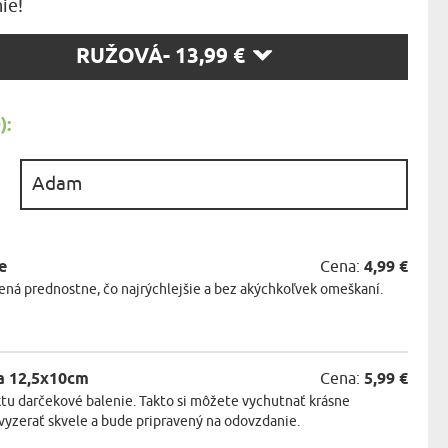
ie!
KA ZVIERAT
TE
RUŽOVÁ
- 13,99 €
SŤ:
:
:
e
Cena:
4,99 €
ná prednostne, čo najrýchlejšie a bez akýchkoľvek omeškaní.
a 12,5x10cm
Cena:
5,99 €
tu darčekové balenie. Takto si môžete vychutnať krásne
vyzerať skvele a bude pripravený na odovzdanie.