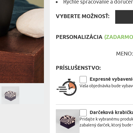
Rýchle spracovanie a doručen
MILOVNÍ
A JEDENIE
VYBER
VYBERTE MOŽNOSŤ:
MOŽNO
HARAKTERISTYKA DARČEKU
PERSONALIZÁCIA
(ZADARMO)
MENO
PRÍSLUŠENSTVO:
Expresné vybaveni
Vaša objednávka bude vybave
Darčeková krabičk
Pridajte k vybranému produk
zabalený darček, ktorý bude 