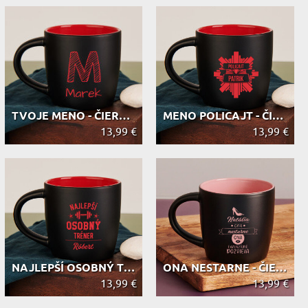
TVOJE MENO - ČIERNY KERAMICKÝ HRNČEK
MENO POLICAJT - ČIERNY KERAMICKÝ HR...
13,99 €
13,99 €
NAJLEPŠÍ OSOBNÝ TRÉNER - ČIERNY KER...
ONA NESTARNE - ČIERNY KERAMICKÝ HRNČEK
13,99 €
13,99 €