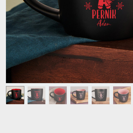
DEDA
N
DARČEK PRE SVOKROVCOV
C