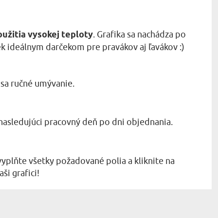
oužitia vysokej teploty
. Grafika sa nachádza po
k ideálnym darčekom pre pravákov aj ľavákov :)
sa ručné umývanie.
nasledujúci pracovný deň po dni objednania.
vyplňte všetky požadované polia a kliknite na
ši grafici!