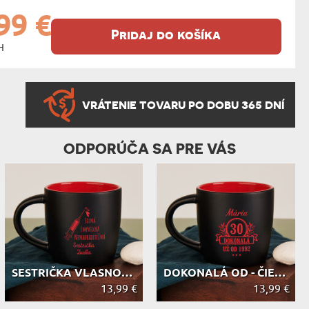
99 €
Pridaj do košíka
H
VRÁTENIE TOVARU PO DOBU 365 DNÍ
ODPORÚČA SA PRE VÁS
SESTRIČKA VLASNOSTI - ČIERNY KERAMI...
DOKONALÁ OD - ČIERNY KERAMICKÝ HRNČEK
13,99 €
13,99 €