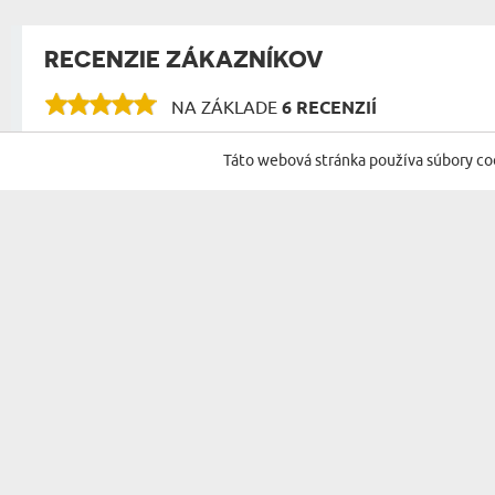
RECENZIE ZÁKAZNÍKOV
NA ZÁKLADE
6 RECENZIÍ
Táto webová stránka používa súbory co
PRIHLÁSTE SA NA ODBER NÁŠHO NEWSLETTERA S N
DARČEK PRE...
PRÍLEŽITOSTI
DARČEK PRE ŇU
NARODENINY
DARČEK PRE ŽENU
MENINY
DARČEK PRE RODIČOV
VIANOCE
DARČEK PRE STARÝCH RODIČOV
MIKULÁŠ
DARČEK PRE SVOKROVCOV
VEĽKÁ NOC