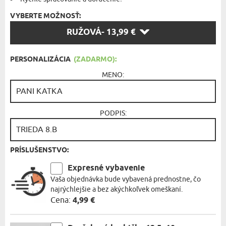
VYBERTE MOŽNOSŤ:
VYBERTE
RUŽOVÁ
- 13,99 €
MOŽNOSŤ:
PERSONALIZÁCIA
(ZADARMO):
MENO:
PODPIS:
PRÍSLUŠENSTVO:
Expresné vybavenie
Vaša objednávka bude vybavená prednostne, čo
najrýchlejšie a bez akýchkoľvek omeškaní.
Cena:
4,99 €