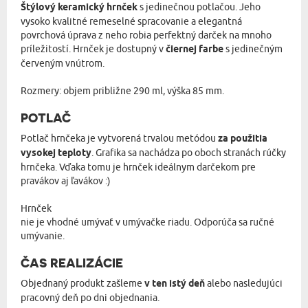
Štýlový keramický hrnček
s jedinečnou potlačou. Jeho
vysoko kvalitné remeselné spracovanie a elegantná
povrchová úprava z neho robia perfektný darček na mnoho
príležitostí. Hrnček je dostupný v
čiernej farbe
s jedinečným
červeným vnútrom.
Rozmery: objem približne 290 ml, výška 85 mm.
POTLAČ
Potlač hrnčeka je vytvorená trvalou metódou
za použitia
vysokej teploty
. Grafika sa nachádza po oboch stranách rúčky
hrnčeka. Vďaka tomu je hrnček ideálnym darčekom pre
pravákov aj ľavákov :)
Hrnček
nie je vhodné umývať v umývačke riadu. Odporúča sa ručné
umývanie.
ČAS REALIZÁCIE
Objednaný produkt zašleme
v ten istý deň
alebo nasledujúci
pracovný deň po dni objednania.