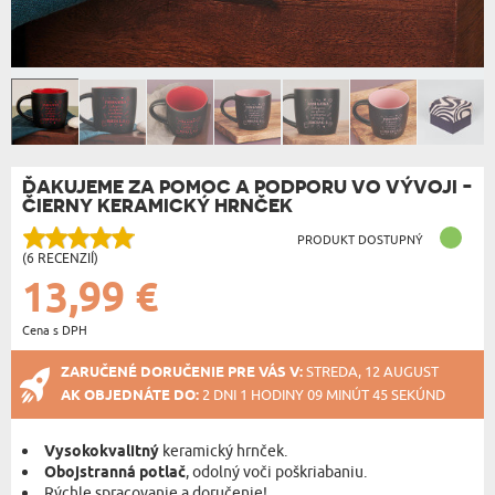
ĎAKUJEME ZA POMOC A PODPORU VO VÝVOJI -
ČIERNY KERAMICKÝ HRNČEK
PRODUKT DOSTUPNÝ
(6 RECENZIÍ)
13,99 €
Cena s DPH
ZARUČENÉ DORUČENIE PRE VÁS V:
STREDA, 12 AUGUST
AK OBJEDNÁTE DO:
2 DNI 1 HODINY 09 MINÚT 45 SEKÚND
Vysokokvalitný
keramický hrnček.
Obojstranná potlač
, odolný voči poškriabaniu.
Rýchle spracovanie a doručenie!