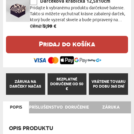
Darčeková krabička 12,5x10cm
Pridajte k vybranému produktu darčekové balenie.
Takto si môžete vychutnať krásne zabalený darček,
ktorý bude vyzerať skvele a bude pripravený na
odovzdanie.
Cena:
5,99 €
Pridaj do košíka
BEZPLATNÉ
ZÁRUKA NA
VRÁTENIE TOVARU
DORUČENIE OD 50
DARČEKY NAČAS
PO DOBU 365 DNÍ
€
POPIS
PRÍSLUŠENSTVO
DORUČENIE
ZÁRUKA
OPIS PRODUKTU