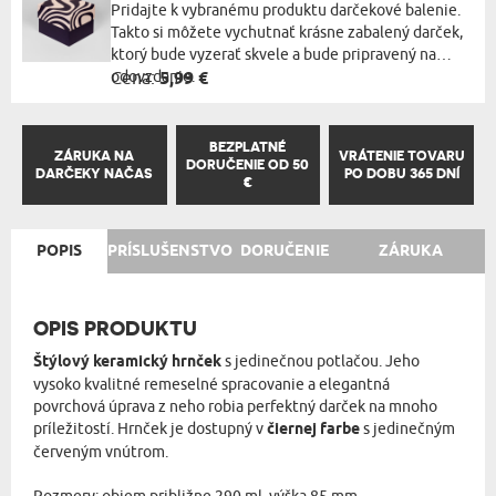
Pridajte k vybranému produktu darčekové balenie.
Takto si môžete vychutnať krásne zabalený darček,
ktorý bude vyzerať skvele a bude pripravený na
odovzdanie.
Cena:
5,99 €
BEZPLATNÉ
ZÁRUKA NA
VRÁTENIE TOVARU
DORUČENIE OD 50
DARČEKY NAČAS
PO DOBU 365 DNÍ
€
POPIS
PRÍSLUŠENSTVO
DORUČENIE
ZÁRUKA
OPIS PRODUKTU
Štýlový keramický hrnček
s jedinečnou potlačou. Jeho
vysoko kvalitné remeselné spracovanie a elegantná
povrchová úprava z neho robia perfektný darček na mnoho
príležitostí. Hrnček je dostupný v
čiernej farbe
s jedinečným
červeným vnútrom.