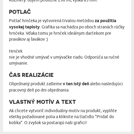
Rozmery: objem približne 290 ml, výška 85 mm.
POTLAČ
Potlač hrnčeka je vytvorená trvalou metódou
za použitia
vysokej teploty
. Grafika sa nachádza po oboch stranách rúčky
hrnčeka. Vďaka tomu je hrnček ideálnym darčekom pre
pravákov aj ľavákov :)
Hrnček
nie je vhodné umývať v umývačke riadu. Odporúča sa ručné
umývanie.
ČAS REALIZÁCIE
Objednaný produkt zašleme
v ten istý deň
alebo nasledujúci
pracovný deň po dni objednania.
VLASTNÝ MOTÍV A TEXT
Ak chcete vytvoriť individuálny motív na produkt, vyplňte
všetky požadované polia a kliknite na tlačidlo "Pridať do
košíka". O zvyšok sa postarajú naši grafici!