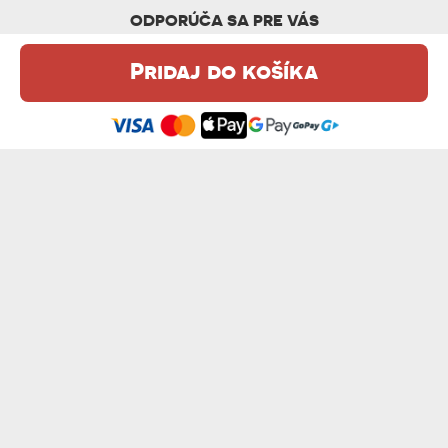
ODPORÚČA SA PRE VÁS
Pridaj do košíka
Táto webová stránka používa súbory cookie. Podrobné informácie o
tejto téme nájdete v našom %s.
zásadách používania súborov cookie
.
Súhlasím
SRDCE + DÁTUM - ČIERNY KERAMICKÝ HR...
VLASTNÝ PROJEKT - ČIERNY KERAMICKÝ ...
13,99 €
18,99 €
GRATULÁCIE PANI MAGISTERKA - ČIERNY...
DOKONALÁ OD - ČIERNY KERAMICKÝ HRNČEK