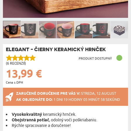
ELEGANT - ČIERNY KERAMICKÝ HRNČEK
PRODUKT DOSTUPNÝ
(6 RECENZIÍ)
13,99 €
Cena s DPH
ZARUČENÉ DORUČENIE PRE VÁS V:
STREDA, 12 AUGUST
AK OBJEDNÁTE DO:
1 DNI 19 HODINY 05 MINÚT 58 SEKÚND
Vysokokvalitný
keramický hrnček.
Obojstranná potlač
, odolný voči poškriabaniu.
Rýchle spracovanie a doručenie!