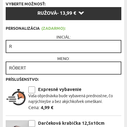
VYBERTE MOŽNOSŤ:
VYBERTE
RUŽOVÁ
- 13,99 €
MOŽNOSŤ:
PERSONALIZÁCIA
(ZADARMO):
INICIÁL:
MENO:
PRÍSLUŠENSTVO:
Expresné vybavenie
Vaša objednávka bude vybavená prednostne, čo
najrýchlejšie a bez akýchkoľvek omeškaní.
Cena:
4,99 €
Darčeková krabička 12,5x10cm