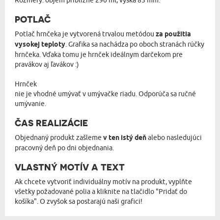
Rozmery: objem približne 290 ml, výška 85 mm.
POTLAČ
Potlač hrnčeka je vytvorená trvalou metódou
za použitia
vysokej teploty
. Grafika sa nachádza po oboch stranách rúčky
hrnčeka. Vďaka tomu je hrnček ideálnym darčekom pre
pravákov aj ľavákov :)
Hrnček
nie je vhodné umývať v umývačke riadu. Odporúča sa ručné
umývanie.
ČAS REALIZÁCIE
Objednaný produkt zašleme
v ten istý deň
alebo nasledujúci
pracovný deň po dni objednania.
VLASTNÝ MOTÍV A TEXT
Ak chcete vytvoriť individuálny motív na produkt, vyplňte
všetky požadované polia a kliknite na tlačidlo "Pridať do
košíka". O zvyšok sa postarajú naši grafici!