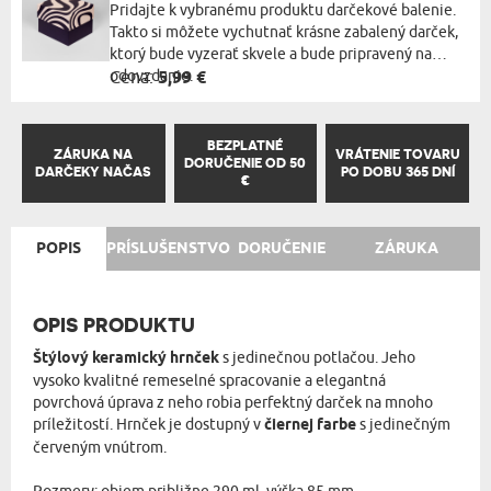
Pridajte k vybranému produktu darčekové balenie.
Takto si môžete vychutnať krásne zabalený darček,
ktorý bude vyzerať skvele a bude pripravený na
odovzdanie.
Cena:
5,99 €
BEZPLATNÉ
ZÁRUKA NA
VRÁTENIE TOVARU
DORUČENIE OD 50
DARČEKY NAČAS
PO DOBU 365 DNÍ
€
POPIS
PRÍSLUŠENSTVO
DORUČENIE
ZÁRUKA
OPIS PRODUKTU
Štýlový keramický hrnček
s jedinečnou potlačou. Jeho
vysoko kvalitné remeselné spracovanie a elegantná
povrchová úprava z neho robia perfektný darček na mnoho
príležitostí. Hrnček je dostupný v
čiernej farbe
s jedinečným
červeným vnútrom.