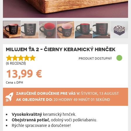
MILUJEM ŤA 2 - ČIERNY KERAMICKÝ HRNČEK
PRODUKT DOSTUPNÝ
(6 RECENZIÍ)
13,99 €
Cena s DPH
ZARUČENÉ DORUČENIE PRE VÁS V:
ŠTVRTOK, 13 AUGUST
AK OBJEDNÁTE DO:
20 HODINY 49 MINÚT 01 SEKÚND
Vysokokvalitný
keramický hrnček.
Obojstranná potlač
, odolný voči poškriabaniu.
Rýchle spracovanie a doručenie!