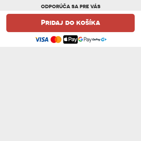
ODPORÚČA SA PRE VÁS
Pridaj do košíka
Táto webová stránka používa súbory cookie. Podrobné informácie o
tejto téme nájdete v našom %s.
zásadách používania súborov cookie
.
Súhlasím
SRDCE + DÁTUM - ČIERNY KERAMICKÝ HR...
DOKONALÁ OD - ČIERNY KERAMICKÝ HRNČEK
13,99 €
13,99 €
ONA NESTARNE - ČIERNY KERAMICKÝ HRNČEK
MENO POLICAJT - ČIERNY KERAMICKÝ HR...