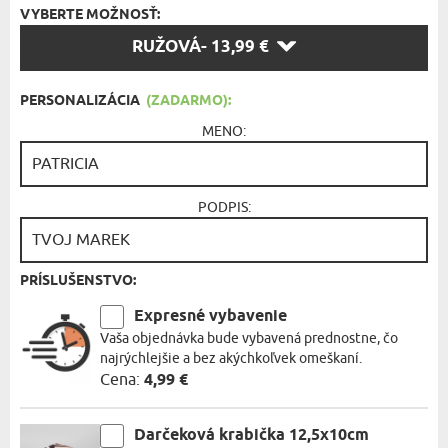
VYBERTE MOŽNOSŤ:
VYBERTE
RUŽOVÁ
- 13,99 €
MOŽNOSŤ:
PERSONALIZÁCIA
(ZADARMO):
MENO:
PODPIS:
PRÍSLUŠENSTVO:
Expresné vybavenie
Vaša objednávka bude vybavená prednostne, čo
najrýchlejšie a bez akýchkoľvek omeškaní.
Cena:
4,99 €
Darčeková krabička 12,5x10cm