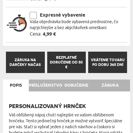
Expresné vybavenie
Vaša objednávka bude vybavená prednostne, čo
najrýchlejšie a bez akýchkoľvek omeškaní.
Cena:
4,99 €
BEZPLATNÉ
ZÁRUKA NA
VRÁTENIE TOVARU
DORUČENIE OD 50
DARČEKY NAČAS
PO DOBU 365 DNÍ
€
POPIS
PRÍSLUŠENSTVO
DORUČENIE
ZÁRUKA
PERSONALIZOVANÝ HRNČEK
Váš obľúbený nápoj chutí najlepšie vo vašom obľúbenom
hrnčeku. Tento jedinečný hrnček je možné vytvoriť špeciálne
pre vás. Stačí si vybrať jeden z našich návrhov a čoskoro si
budete môcť vychutnať lahodnú kávu z hrnčeka, ktorá odráža