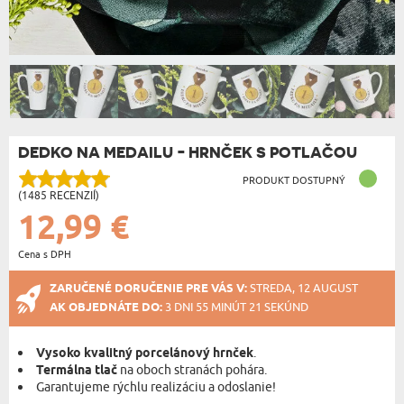
DEDKO NA MEDAILU - HRNČEK S POTLAČOU
PRODUKT DOSTUPNÝ
(1485 RECENZIÍ)
12,99 €
Cena s DPH
ZARUČENÉ DORUČENIE PRE VÁS V:
STREDA, 12 AUGUST
AK OBJEDNÁTE DO:
3 DNI 55 MINÚT 21 SEKÚND
Vysoko kvalitný porcelánový hrnček
.
Termálna tlač
na oboch stranách pohára.
Garantujeme rýchlu realizáciu a odoslanie!