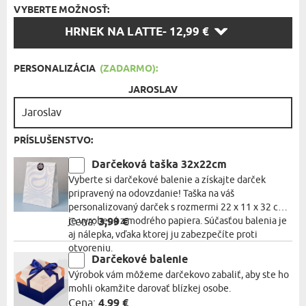
VYBERTE MOŽNOSŤ:
VYBERTE
HRNEK NA LATTE
- 12,99 €
MOŽNOSŤ:
PERSONALIZÁCIA
(ZADARMO):
JAROSLAV
PRÍSLUŠENSTVO:
Darčeková taška 32x22cm
Vyberte si darčekové balenie a získajte darček
pripravený na odovzdanie! Taška na váš
personalizovaný darček s rozmermi 22 x 11 x 32 cm
je vyrobená z modrého papiera. Súčasťou balenia je
Cena:
3,99 €
aj nálepka, vďaka ktorej ju zabezpečíte proti
otvoreniu.
Darčekové balenie
Výrobok vám môžeme darčekovo zabaliť, aby ste ho
mohli okamžite darovať blízkej osobe.
Cena:
4,99 €