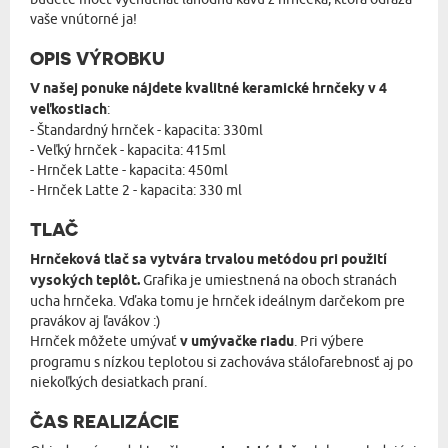
vaše vnútorné ja!
OPIS VÝROBKU
V našej ponuke nájdete kvalitné keramické hrnčeky v 4
veľkostiach
:
- Štandardný hrnček - kapacita: 330ml
- Veľký hrnček - kapacita: 415ml
- Hrnček Latte - kapacita: 450ml
- Hrnček Latte 2 - kapacita: 330 ml
TLAČ
Hrnčeková tlač sa vytvára trvalou metódou pri použití
vysokých teplôt.
Grafika je umiestnená na oboch stranách
ucha hrnčeka. Vďaka tomu je hrnček ideálnym darčekom pre
pravákov aj ľavákov :)
Hrnček môžete umývať
v umývačke riadu
. Pri výbere
programu s nízkou teplotou si zachováva stálofarebnosť aj po
niekoľkých desiatkach praní.
ČAS REALIZÁCIE