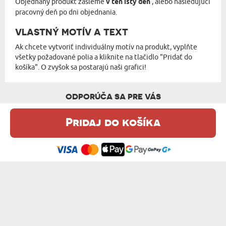
Objednaný produkt zašleme
v ten istý deň
, alebo nasledujúci
pracovný deň po dni objednania.
VLASTNÝ MOTÍV A TEXT
Ak chcete vytvoriť individuálny motív na produkt, vyplňte
všetky požadované polia a kliknite na tlačidlo "Pridať do
košíka". O zvyšok sa postarajú naši grafici!
ODPORÚČA SA PRE VÁS
Pridaj do košíka
Táto webová stránka používa súbory cookie. Podrobné informácie o
tejto téme nájdete v našom %s.
zásadách používania súborov cookie
.
Súhlasím
BLAHOŽELÁME, PANI MAGSTERKA - HRNČE...
HVIEZDA S FOTOGRAFIOU KANCELÁRIE - ...
od 10,99 €
od 10,99 €