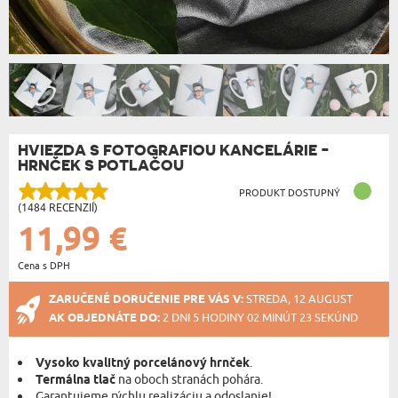
HVIEZDA S FOTOGRAFIOU KANCELÁRIE -
HRNČEK S POTLAČOU
PRODUKT DOSTUPNÝ
(1484 RECENZIÍ)
11,99 €
Cena s DPH
ZARUČENÉ DORUČENIE PRE VÁS V:
STREDA, 12 AUGUST
AK OBJEDNÁTE DO:
2 DNI 5 HODINY 02 MINÚT 23 SEKÚND
Vysoko kvalitný porcelánový hrnček
.
Termálna tlač
na oboch stranách pohára.
Garantujeme rýchlu realizáciu a odoslanie!