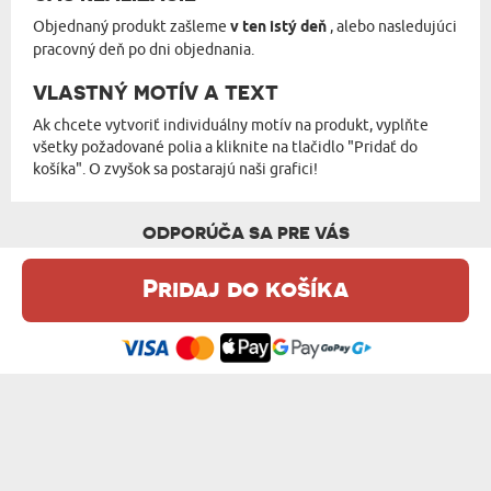
Objednaný produkt zašleme
v ten istý deň
, alebo nasledujúci
pracovný deň po dni objednania.
VLASTNÝ MOTÍV A TEXT
Ak chcete vytvoriť individuálny motív na produkt, vyplňte
všetky požadované polia a kliknite na tlačidlo "Pridať do
košíka". O zvyšok sa postarajú naši grafici!
ODPORÚČA SA PRE VÁS
Pridaj do košíka
Táto webová stránka používa súbory cookie. Podrobné informácie o
tejto téme nájdete v našom %s.
zásadách používania súborov cookie
.
Súhlasím
PANI INŽINIERKA - HRNČEK S POTLAČOU
VAŠA FOTOGRAFIA - HRNČEK S POTLAČOU
od 10,99 €
od 10,99 €