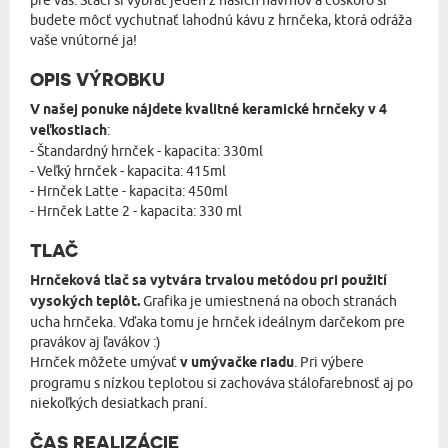
pre vás. Stačí si vybrať jeden z našich návrhov a čoskoro si
budete môcť vychutnať lahodnú kávu z hrnčeka, ktorá odráža
vaše vnútorné ja!
OPIS VÝROBKU
V našej ponuke nájdete kvalitné keramické hrnčeky v 4
veľkostiach
:
- Štandardný hrnček - kapacita: 330ml
- Veľký hrnček - kapacita: 415ml
- Hrnček Latte - kapacita: 450ml
- Hrnček Latte 2 - kapacita: 330 ml
TLAČ
Hrnčeková tlač sa vytvára trvalou metódou pri použití
vysokých teplôt.
Grafika je umiestnená na oboch stranách
ucha hrnčeka. Vďaka tomu je hrnček ideálnym darčekom pre
pravákov aj ľavákov :)
Hrnček môžete umývať
v umývačke riadu
. Pri výbere
programu s nízkou teplotou si zachováva stálofarebnosť aj po
niekoľkých desiatkach praní.
ČAS REALIZÁCIE