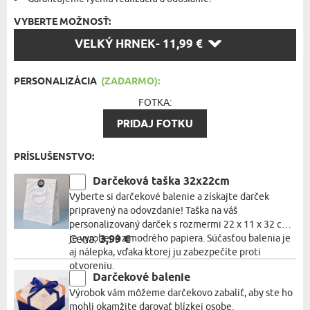
VYBERTE MOŽNOSŤ:
VYBERTE
VELKÝ HRNEK
- 11,99 €
MOŽNOSŤ:
PERSONALIZÁCIA
(ZADARMO):
FOTKA:
PRIDAJ FOTKU
PRÍSLUŠENSTVO:
Darčeková taška 32x22cm
Vyberte si darčekové balenie a získajte darček
pripravený na odovzdanie! Taška na váš
personalizovaný darček s rozmermi 22 x 11 x 32 cm
je vyrobená z modrého papiera. Súčasťou balenia je
Cena:
3,99 €
aj nálepka, vďaka ktorej ju zabezpečíte proti
otvoreniu.
Darčekové balenie
Výrobok vám môžeme darčekovo zabaliť, aby ste ho
mohli okamžite darovať blízkej osobe.