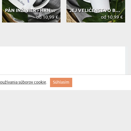
PÁN INŽINIER - HRNČEK S POTLAČOU
JEJ VELIČENSTVO BABIČKA - HRNČEK S ...
od 10,99 €
od 10,99 €
oužívania súborov cookie
.
Súhlasím
ute Qualität und sehr schnell geliefert
Lekár s veľkým srdcom - Hrnček s ...