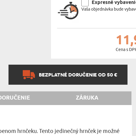
Expresné vybaveni
Vaša objednávka bude vybave
11,
Cena s DP
BEZPLATNÉ DORUČENIE OD 50 €
DORUČENIE
ZÁRUKA
úbenom hrnčeku. Tento jedinečný hrnček je možné