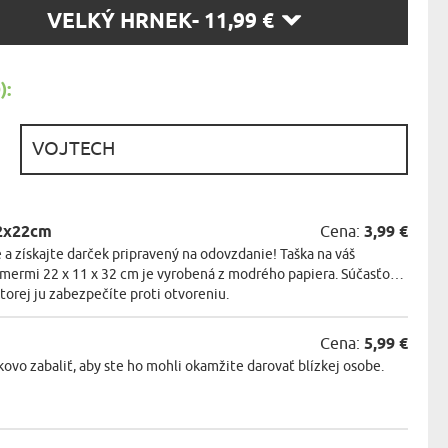
KA ZVIERAT
TE
VELKÝ HRNEK
- 11,99 €
SŤ:
:
:
32x22cm
Cena:
3,99 €
 a získajte darček pripravený na odovzdanie! Taška na váš
zmermi 22 x 11 x 32 cm je vyrobená z modrého papiera. Súčasťou
ktorej ju zabezpečíte proti otvoreniu.
Cena:
5,99 €
o zabaliť, aby ste ho mohli okamžite darovať blízkej osobe.