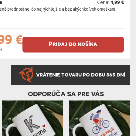
e
Cena:
4,99 €
ná prednostne, čo najrýchlejšie a bez akýchkoľvek omeškaní.
99 €
Pridaj do košíka
H
VRÁTENIE TOVARU PO DOBU 365 DNÍ
ODPORÚČA SA PRE VÁS