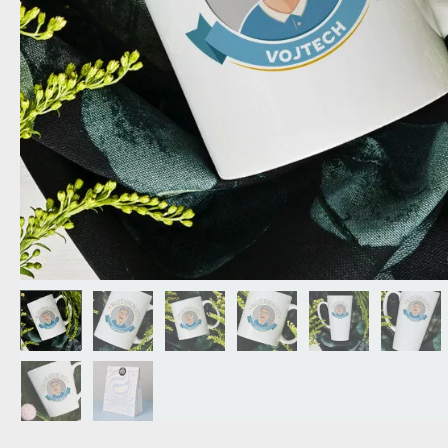
DEDA
N
DARČEK PRE SVOKROVCOV
C