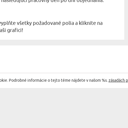
o nasledujúci pracovný deň po dni objednania.
vyplňte všetky požadované polia a kliknite na
ši grafici!
EGÓRII:
okie. Podrobné informácie o tejto téme nájdete v našom %s.
zásadách p
Sehr g
Anna
06.07.2023
11:08:00
lekár je poklad - Hrnček s ...