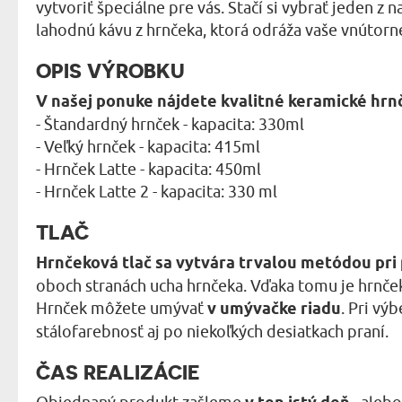
vytvoriť špeciálne pre vás. Stačí si vybrať jeden z
lahodnú kávu z hrnčeka, ktorá odráža vaše vnútorné
OPIS VÝROBKU
V našej ponuke nájdete kvalitné keramické hrnč
- Štandardný hrnček - kapacita: 330ml
- Veľký hrnček - kapacita: 415ml
- Hrnček Latte - kapacita: 450ml
- Hrnček Latte 2 - kapacita: 330 ml
TLAČ
Hrnčeková tlač sa vytvára trvalou metódou pri 
oboch stranách ucha hrnčeka. Vďaka tomu je hrnček
Hrnček môžete umývať
v umývačke riadu
. Pri vý
stálofarebnosť aj po niekoľkých desiatkach praní.
ČAS REALIZÁCIE