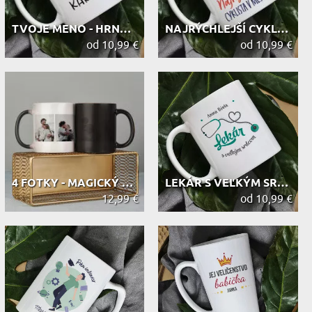
TVOJE MENO - HRNČEK S POTLAČOU
NAJRÝCHLEJŠÍ CYKLISTA - HRNČEK S PO...
od 10,99 €
od 10,99 €
4 FOTKY - MAGICKÝ HRNEK
LEKÁR S VEĽKÝM SRDCOM - HRNČEK S PO...
12,99 €
od 10,99 €