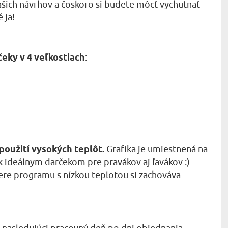
 našich návrhov a čoskoro si budete môcť vychutnať
 ja!
eky v 4 veľkostiach
:
použití vysokých teplôt.
Grafika je umiestnená na
 ideálnym darčekom pre pravákov aj ľavákov :)
bere programu s nízkou teplotou si zachováva