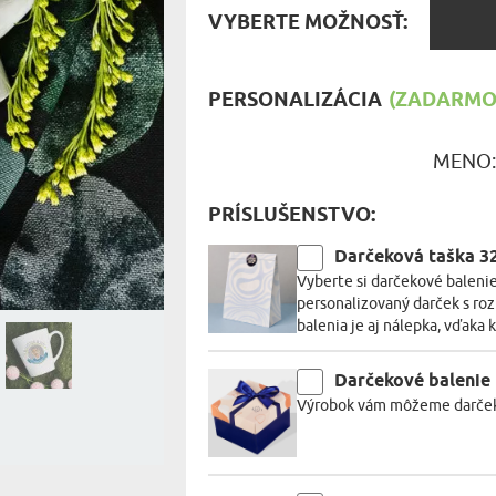
MILOVNÍ
VYBER
VYBERTE MOŽNOSŤ:
MOŽNO
A JEDENIE
HARAKTERISTYKA DARČEKU
PERSONALIZÁCIA
(ZADARMO)
MENO
PRÍSLUŠENSTVO:
Darčeková taška 
Vyberte si darčekové balenie
personalizovaný darček s ro
balenia je aj nálepka, vďaka 
Darčekové balenie
Výrobok vám môžeme darčekov