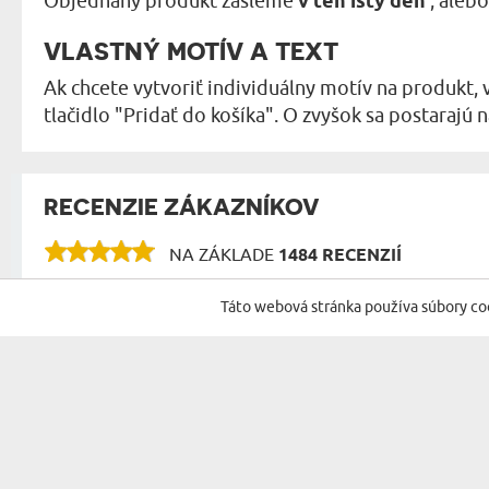
Objednaný produkt zašleme
v ten istý deň
, aleb
VLASTNÝ MOTÍV A TEXT
Ak chcete vytvoriť individuálny motív na produkt, 
tlačidlo "Pridať do košíka". O zvyšok sa postarajú na
RECENZIE ZÁKAZNÍKOV
NA ZÁKLADE
1484 RECENZIÍ
RECENZIE NA ĎALŠIE PRODUKTY V TEJTO KAT
Táto webová stránka používa súbory co
Píšte po Slovensky
Ján
17.05.2024
16:40:00
Takýto 