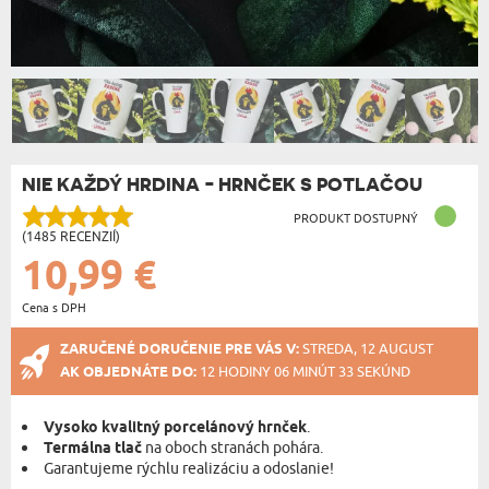
NIE KAŽDÝ HRDINA - HRNČEK S POTLAČOU
PRODUKT DOSTUPNÝ
(1485 RECENZIÍ)
10,99 €
Cena s DPH
ZARUČENÉ DORUČENIE PRE VÁS V:
STREDA, 12 AUGUST
AK OBJEDNÁTE DO:
12 HODINY 06 MINÚT 33 SEKÚND
Vysoko kvalitný porcelánový hrnček
.
Termálna tlač
na oboch stranách pohára.
Garantujeme rýchlu realizáciu a odoslanie!