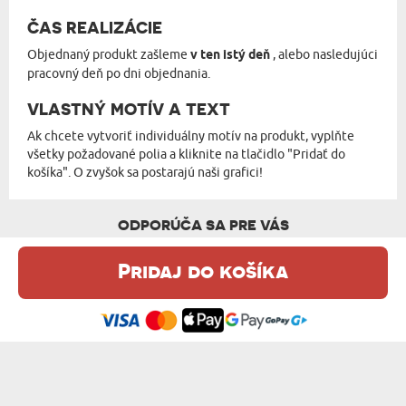
ČAS REALIZÁCIE
Objednaný produkt zašleme
v ten istý deň
, alebo nasledujúci
pracovný deň po dni objednania.
VLASTNÝ MOTÍV A TEXT
Ak chcete vytvoriť individuálny motív na produkt, vyplňte
všetky požadované polia a kliknite na tlačidlo "Pridať do
košíka". O zvyšok sa postarajú naši grafici!
ODPORÚČA SA PRE VÁS
Pridaj do košíka
Táto webová stránka používa súbory cookie. Podrobné informácie o
tejto téme nájdete v našom %s.
zásadách používania súborov cookie
.
Súhlasím
TVOJE MENO - HRNČEK S POTLAČOU
NAJLEPŠÍ OTEC - HRNČEK S POTLAČOU