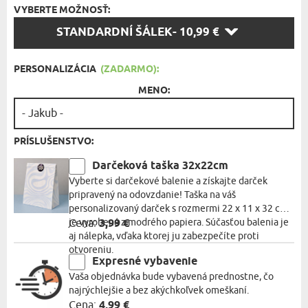
VYBERTE MOŽNOSŤ:
VYBERTE
STANDARDNÍ ŠÁLEK
- 10,99 €
MOŽNOSŤ:
PERSONALIZÁCIA
(ZADARMO):
MENO:
PRÍSLUŠENSTVO:
Darčeková taška 32x22cm
Vyberte si darčekové balenie a získajte darček
pripravený na odovzdanie! Taška na váš
personalizovaný darček s rozmermi 22 x 11 x 32 cm
je vyrobená z modrého papiera. Súčasťou balenia je
Cena:
3,99 €
aj nálepka, vďaka ktorej ju zabezpečíte proti
otvoreniu.
Expresné vybavenie
Vaša objednávka bude vybavená prednostne, čo
najrýchlejšie a bez akýchkoľvek omeškaní.
Cena:
4,99 €