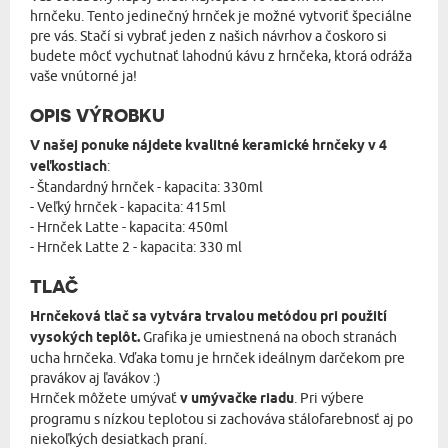
hrnčeku. Tento jedinečný hrnček je možné vytvoriť špeciálne
pre vás. Stačí si vybrať jeden z našich návrhov a čoskoro si
budete môcť vychutnať lahodnú kávu z hrnčeka, ktorá odráža
vaše vnútorné ja!
OPIS VÝROBKU
V našej ponuke nájdete kvalitné keramické hrnčeky v 4
veľkostiach
:
- Štandardný hrnček - kapacita: 330ml
- Veľký hrnček - kapacita: 415ml
- Hrnček Latte - kapacita: 450ml
- Hrnček Latte 2 - kapacita: 330 ml
TLAČ
Hrnčeková tlač sa vytvára trvalou metódou pri použití
vysokých teplôt.
Grafika je umiestnená na oboch stranách
ucha hrnčeka. Vďaka tomu je hrnček ideálnym darčekom pre
pravákov aj ľavákov :)
Hrnček môžete umývať
v umývačke riadu
. Pri výbere
programu s nízkou teplotou si zachováva stálofarebnosť aj po
niekoľkých desiatkach praní.