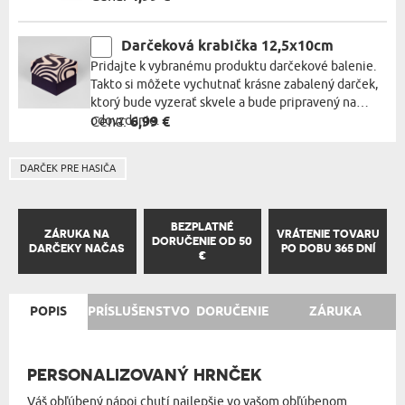
Darčeková krabička 12,5x10cm
Pridajte k vybranému produktu darčekové balenie.
Takto si môžete vychutnať krásne zabalený darček,
ktorý bude vyzerať skvele a bude pripravený na
odovzdanie.
Cena:
6,99 €
DARČEK PRE HASIČA
BEZPLATNÉ
ZÁRUKA NA
VRÁTENIE TOVARU
DORUČENIE OD 50
DARČEKY NAČAS
PO DOBU 365 DNÍ
€
POPIS
PRÍSLUŠENSTVO
DORUČENIE
ZÁRUKA
PERSONALIZOVANÝ HRNČEK
Váš obľúbený nápoj chutí najlepšie vo vašom obľúbenom