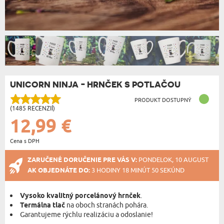
UNICORN NINJA - HRNČEK S POTLAČOU
PRODUKT DOSTUPNÝ
(1485 RECENZIÍ)
12,99 €
Cena s DPH
ZARUČENÉ DORUČENIE PRE VÁS V:
PONDELOK, 10 AUGUST
AK OBJEDNÁTE DO:
3 HODINY 18 MINÚT 49 SEKÚND
Vysoko kvalitný porcelánový hrnček
.
Termálna tlač
na oboch stranách pohára.
Garantujeme rýchlu realizáciu a odoslanie!