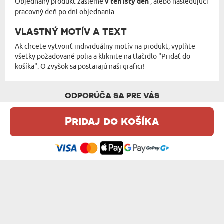
Objednaný produkt zašleme
v ten istý deň
, alebo nasledujúci
pracovný deň po dni objednania.
VLASTNÝ MOTÍV A TEXT
Ak chcete vytvoriť individuálny motív na produkt, vyplňte
všetky požadované polia a kliknite na tlačidlo "Pridať do
košíka". O zvyšok sa postarajú naši grafici!
ODPORÚČA SA PRE VÁS
Pridaj do košíka
Táto webová stránka používa súbory cookie. Podrobné informácie o
tejto téme nájdete v našom %s.
zásadách používania súborov cookie
.
Súhlasím
OCKOVA KÁVA - HRNČEK S POTLAČOU
VADER DAD - HRNČEK S POTLAČOU
od 10,99 €
od 10,99 €