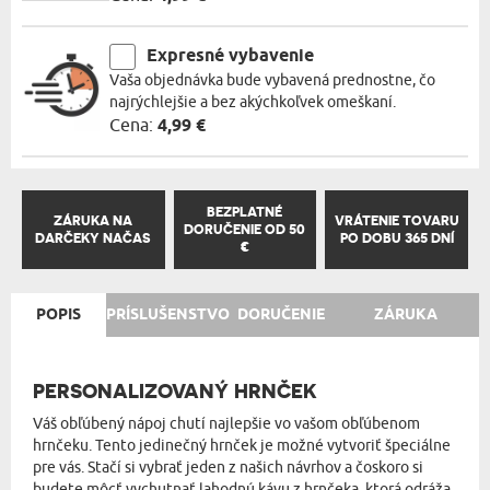
Expresné vybavenie
Vaša objednávka bude vybavená prednostne, čo
najrýchlejšie a bez akýchkoľvek omeškaní.
Cena:
4,99 €
BEZPLATNÉ
ZÁRUKA NA
VRÁTENIE TOVARU
DORUČENIE OD 50
DARČEKY NAČAS
PO DOBU 365 DNÍ
€
POPIS
PRÍSLUŠENSTVO
DORUČENIE
ZÁRUKA
PERSONALIZOVANÝ HRNČEK
Váš obľúbený nápoj chutí najlepšie vo vašom obľúbenom
hrnčeku. Tento jedinečný hrnček je možné vytvoriť špeciálne
pre vás. Stačí si vybrať jeden z našich návrhov a čoskoro si
budete môcť vychutnať lahodnú kávu z hrnčeka, ktorá odráža