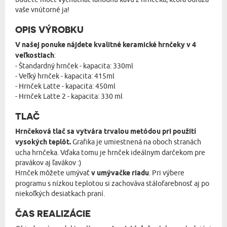
vaše vnútorné ja!
OPIS VÝROBKU
V našej ponuke nájdete kvalitné keramické hrnčeky v 4
veľkostiach
:
- Štandardný hrnček - kapacita: 330ml
- Veľký hrnček - kapacita: 415ml
- Hrnček Latte - kapacita: 450ml
- Hrnček Latte 2 - kapacita: 330 ml
TLAČ
Hrnčeková tlač sa vytvára trvalou metódou pri použití
vysokých teplôt.
Grafika je umiestnená na oboch stranách
ucha hrnčeka. Vďaka tomu je hrnček ideálnym darčekom pre
pravákov aj ľavákov :)
Hrnček môžete umývať
v umývačke riadu
. Pri výbere
programu s nízkou teplotou si zachováva stálofarebnosť aj po
niekoľkých desiatkach praní.
ČAS REALIZÁCIE