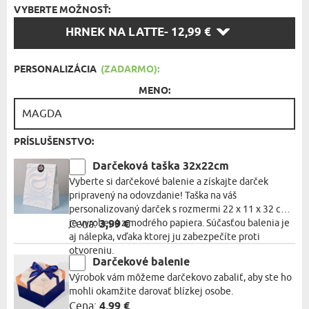
VYBERTE MOŽNOSŤ:
VYBERTE
HRNEK NA LATTE
- 12,99 €
MOŽNOSŤ:
PERSONALIZÁCIA
(ZADARMO):
MENO:
PRÍSLUŠENSTVO:
Darčeková taška 32x22cm
Vyberte si darčekové balenie a získajte darček
pripravený na odovzdanie! Taška na váš
personalizovaný darček s rozmermi 22 x 11 x 32 cm
je vyrobená z modrého papiera. Súčasťou balenia je
Cena:
3,99 €
aj nálepka, vďaka ktorej ju zabezpečíte proti
otvoreniu.
Darčekové balenie
Výrobok vám môžeme darčekovo zabaliť, aby ste ho
mohli okamžite darovať blízkej osobe.
Cena:
4,99 €