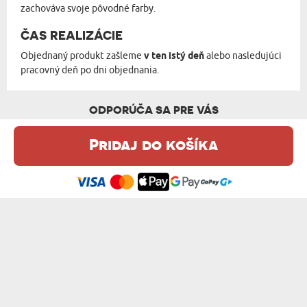
zachováva svoje pôvodné farby.
ČAS REALIZÁCIE
Objednaný produkt zašleme
v ten istý deň
alebo nasledujúci
pracovný deň po dni objednania.
ODPORÚČA SA PRE VÁS
Pridaj do košíka
Táto webová stránka používa súbory cookie. Podrobné informácie o
tejto téme nájdete v našom %s.
zásadách používania súborov cookie
.
Súhlasím
NAJLEPŠÍ OTEC - HRNČEK S POTLAČOU
KRESLENÝ SOBIK - HRNČEK S POTLAČOU
od 10,99 €
od 10,99 €