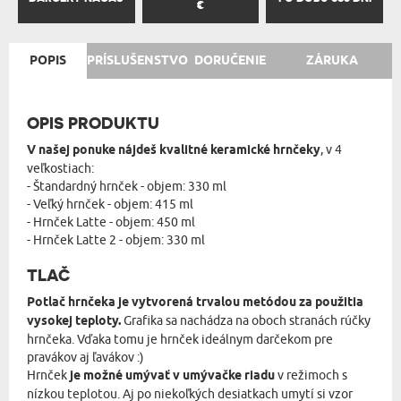
€
POPIS
PRÍSLUŠENSTVO
DORUČENIE
ZÁRUKA
OPIS PRODUKTU
V našej ponuke nájdeš kvalitné keramické hrnčeky
, v 4
veľkostiach:
- Štandardný hrnček - objem: 330 ml
- Veľký hrnček - objem: 415 ml
- Hrnček Latte - objem: 450 ml
- Hrnček Latte 2 - objem: 330 ml
TLAČ
Potlač hrnčeka je vytvorená trvalou metódou za použitia
vysokej teploty.
Grafika sa nachádza na oboch stranách rúčky
hrnčeka. Vďaka tomu je hrnček ideálnym darčekom pre
pravákov aj ľavákov :)
Hrnček
je možné umývať v umývačke riadu
v režimoch s
nízkou teplotou. Aj po niekoľkých desiatkach umytí si vzor