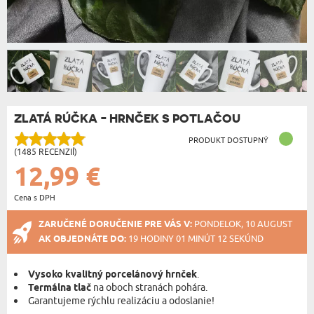
ZLATÁ RÚČKA - HRNČEK S POTLAČOU
PRODUKT DOSTUPNÝ
(1485 RECENZIÍ)
12,99 €
Cena s DPH
ZARUČENÉ DORUČENIE PRE VÁS V:
PONDELOK, 10 AUGUST
AK OBJEDNÁTE DO:
19 HODINY 01 MINÚT 12 SEKÚND
Vysoko kvalitný porcelánový hrnček
.
Termálna tlač
na oboch stranách pohára.
Garantujeme rýchlu realizáciu a odoslanie!