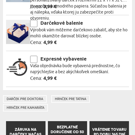
personalizovaný darček s rozmermi 22 x 11 x 32 cm
je vyrobená z modrého papiera. Súčasťou balenia je
Cena:
3,99 €
aj nálepka, vďaka ktorej ju zabezpečíte proti
otvoreniu.
Darčekové balenie
Výrobok vám môžeme darčekovo zabaliť, aby ste ho
mohli okamžite darovať blízkej osobe.
Cena:
4,99 €
Expresné vybavenie
Vaša objednávka bude vybavená prednostne, čo
najrýchlejšie a bez akýchkoľvek omeškaní.
Cena:
4,99 €
DARČEK PRE DOKTORA
HRNČEK PRE TATINA
HRNČEK PRE KAMARÁTA
BEZPLATNÉ
ZÁRUKA NA
VRÁTENIE TOVARU
DORUČENIE OD 50
DARČEKY NAČAS
PO DOBU 365 DNÍ