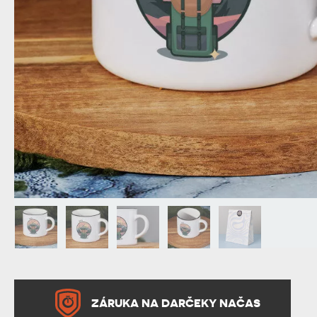
DEDA
N
DARČEK PRE SVOKROVCOV
C
ZÁRUKA NA DARČEKY NAČAS