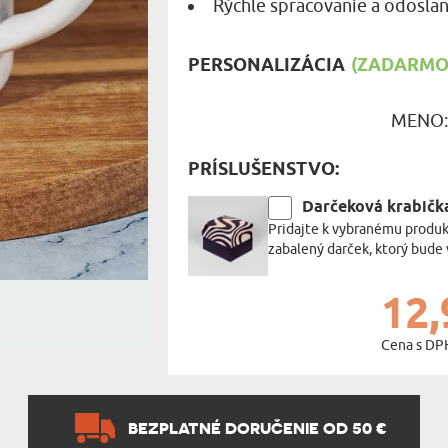
Rýchle spracovanie a odoslan
MILOVNÍ
A JEDENIE
PERSONALIZÁCIA
(ZADARMO)
HARAKTERISTYKA DARČEKU
MENO
PRÍSLUŠENSTVO:
Darčeková krabičk
Pridajte k vybranému produk
zabalený darček, ktorý bude 
12,
Cena s DP
BEZPLATNÉ DORUČENIE OD 50 €