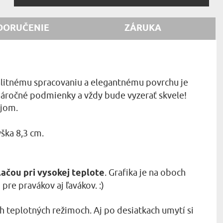
DORUČENIE
ZÁRUKA
alitnému spracovaniu a elegantnému povrchu je
 náročné podmienky a vždy bude vyzerať skvele!
ajom.
ška 8,3 cm.
lačou pri vysokej teplote
. Grafika je na oboch
pre pravákov aj ľavákov. :)
h teplotných režimoch. Aj po desiatkach umytí si