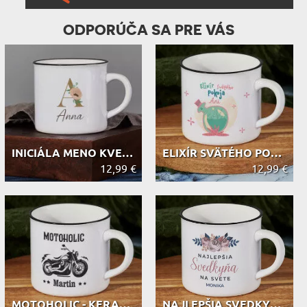
ODPORÚČA SA PRE VÁS
INICIÁLA MENO KVETY - KERAMICKÝ HRN...
ELIXÍR SVÄTÉHO POKOJA - KERAMICKÝ H...
12,99 €
12,99 €
MOTOHOLIC - KERAMICKÝ HRNEK S ČERNÝ...
NAJLEPŠIA SVEDKYŇA - KERAMICKÝ HRNE...