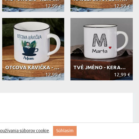
12,99 €
12,99 €
OTCOVA KÁVIČKA - KERAMICKÝ HRNEK S ...
TVÉ JMÉNO - KERAMICKÝ HRNEK S ČERNÝ...
12,99 €
12,99 €
oužívania súborov cookie
.
Súhlasím