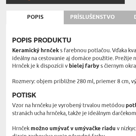
POPIS
PRÍSLUŠENSTVO
POPIS PRODUKTU
Keramický hrnček
s farebnou potlačou. Vďaka kv
ideálny na cestovanie aj domáce použitie. Prežije
Hrnček je k dispozícii v
bielej farby
s čiernym okr
Rozmery: objem približne 280 ml, priemer 8 cm, vý
POTISK
Vzor na hrnčeku je vyrobený trvalou metódou
pot
stranách ucha hrnčeka, takže je ideálnym darčekom 
Hrnček
možno umývať v umývačke riadu
v nízkyc