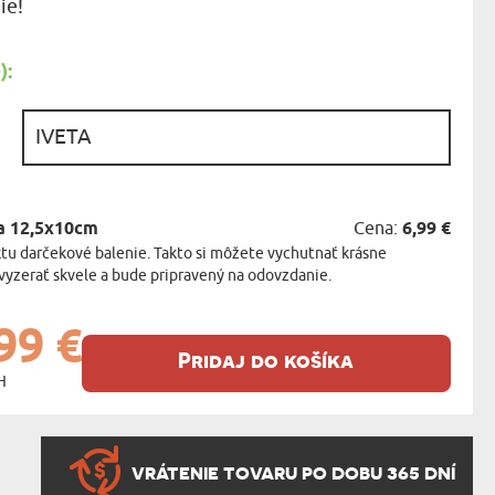
ie!
KA ZVIERAT
:
:
a 12,5x10cm
Cena:
6,99 €
tu darčekové balenie. Takto si môžete vychutnať krásne
vyzerať skvele a bude pripravený na odovzdanie.
99 €
Pridaj do košíka
H
VRÁTENIE TOVARU PO DOBU 365 DNÍ