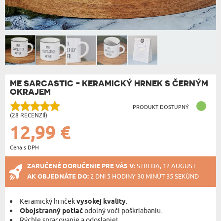
ME SARCASTIC - KERAMICKÝ HRNEK S ČERNÝM
OKRAJEM
PRODUKT DOSTUPNÝ
(28 RECENZIÍ)
12,99 €
Cena s DPH
ZARUČENÉ DORUČENIE PRE VÁS V:
STREDA, 12 AUGUST
AK OBJEDNÁTE DO:
2 DNI 5 HODINY 30 MINÚT 35 SEKÚND
Keramický hrnček
vysokej kvality
.
Obojstranný potlač
odolný voči poškriabaniu.
Rýchle spracovanie a odoslanie!