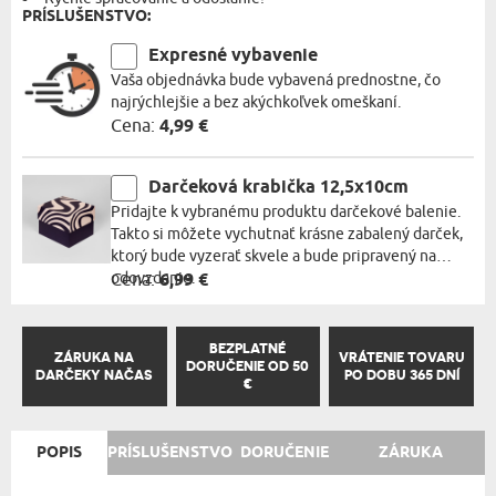
PRÍSLUŠENSTVO:
Expresné vybavenie
Vaša objednávka bude vybavená prednostne, čo
najrýchlejšie a bez akýchkoľvek omeškaní.
Cena:
4,99 €
Darčeková krabička 12,5x10cm
Pridajte k vybranému produktu darčekové balenie.
Takto si môžete vychutnať krásne zabalený darček,
ktorý bude vyzerať skvele a bude pripravený na
odovzdanie.
Cena:
6,99 €
BEZPLATNÉ
ZÁRUKA NA
VRÁTENIE TOVARU
DORUČENIE OD 50
DARČEKY NAČAS
PO DOBU 365 DNÍ
€
POPIS
PRÍSLUŠENSTVO
DORUČENIE
ZÁRUKA