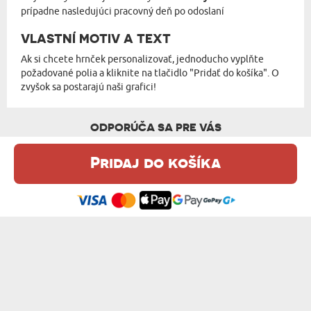
prípadne nasledujúci pracovný deň po odoslaní
VLASTNÍ MOTIV A TEXT
Ak si chcete hrnček personalizovať, jednoducho vyplňte
požadované polia a kliknite na tlačidlo "Pridať do košíka". O
zvyšok sa postarajú naši grafici!
ODPORÚČA SA PRE VÁS
Pridaj do košíka
Táto webová stránka používa súbory cookie. Podrobné informácie o
tejto téme nájdete v našom %s.
zásadách používania súborov cookie
.
Súhlasím
MOTOHOLIC - KERAMICKÝ HRNEK S ČERNÝ...
NAJLEPŠIE SI TO UŽIJETE NA TRASE - ...
12,99 €
12,99 €