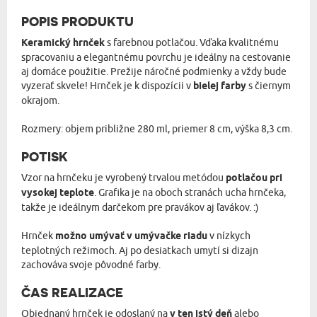
POPIS PRODUKTU
Keramický hrnček
s farebnou potlačou. Vďaka kvalitnému
spracovaniu a elegantnému povrchu je ideálny na cestovanie
aj domáce použitie. Prežije náročné podmienky a vždy bude
vyzerať skvele! Hrnček je k dispozícii v
bielej farby
s čiernym
okrajom.
Rozmery: objem približne 280 ml, priemer 8 cm, výška 8,3 cm.
POTISK
Vzor na hrnčeku je vyrobený trvalou metódou
potlačou pri
vysokej teplote
. Grafika je na oboch stranách ucha hrnčeka,
takže je ideálnym darčekom pre pravákov aj ľavákov. :)
Hrnček
možno umývať v umývačke riadu
v nízkych
teplotných režimoch. Aj po desiatkach umytí si dizajn
zachováva svoje pôvodné farby.
ČAS REALIZACE
Objednaný hrnček je odoslaný na
v ten istý deň
alebo