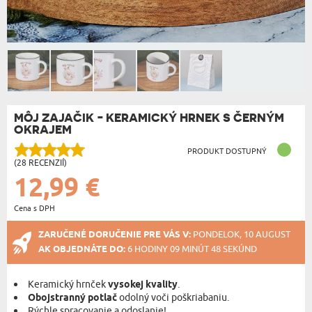
MÔJ ZAJAČIK - KERAMICKÝ HRNEK S ČERNÝM
OKRAJEM
PRODUKT DOSTUPNÝ
(28 RECENZIÍ)
12,99 €
Cena s DPH
ZARUČENÉ DORUČENIE PRE VÁS V:
PONDELOK, 10 AUGUST
AK OBJEDNÁTE DO:
6 HODINY 09 MINÚT 47 SEKÚND
Keramický hrnček
vysokej kvality
.
Obojstranný potlač
odolný voči poškriabaniu.
Rýchle spracovanie a odoslanie!