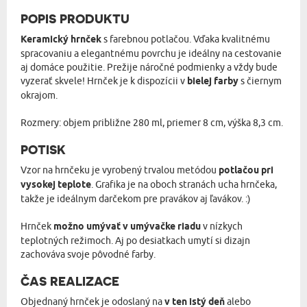
POPIS PRODUKTU
Keramický hrnček
s farebnou potlačou. Vďaka kvalitnému
spracovaniu a elegantnému povrchu je ideálny na cestovanie
aj domáce použitie. Prežije náročné podmienky a vždy bude
vyzerať skvele! Hrnček je k dispozícii v
bielej farby
s čiernym
okrajom.
Rozmery: objem približne 280 ml, priemer 8 cm, výška 8,3 cm.
POTISK
Vzor na hrnčeku je vyrobený trvalou metódou
potlačou pri
vysokej teplote
. Grafika je na oboch stranách ucha hrnčeka,
takže je ideálnym darčekom pre pravákov aj ľavákov. :)
Hrnček
možno umývať v umývačke riadu
v nízkych
teplotných režimoch. Aj po desiatkach umytí si dizajn
zachováva svoje pôvodné farby.
ČAS REALIZACE
Objednaný hrnček je odoslaný na
v ten istý deň
alebo