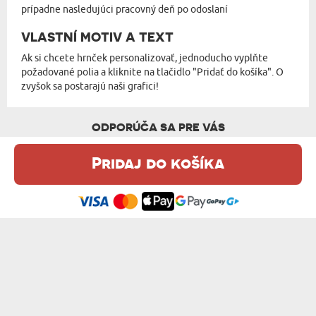
prípadne nasledujúci pracovný deň po odoslaní
VLASTNÍ MOTIV A TEXT
Ak si chcete hrnček personalizovať, jednoducho vyplňte
požadované polia a kliknite na tlačidlo "Pridať do košíka". O
zvyšok sa postarajú naši grafici!
ODPORÚČA SA PRE VÁS
Pridaj do košíka
Táto webová stránka používa súbory cookie. Podrobné informácie o
tejto téme nájdete v našom %s.
zásadách používania súborov cookie
.
Súhlasím
DOBRÚ CHUŤ KÁVY - KERAMICKÝ HRNEK S...
KUTIL - KERAMICKÝ HRNEK S ČERNÝM OK...
12,99 €
12,99 €