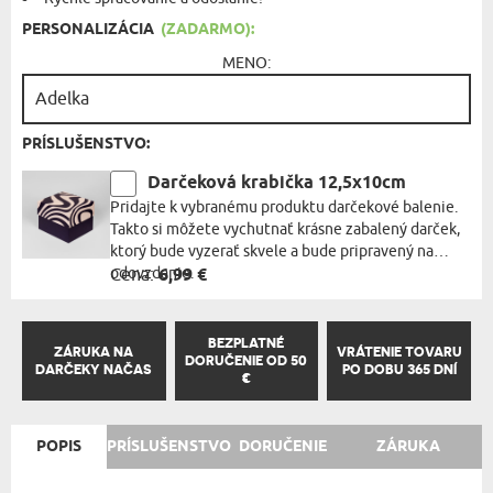
PERSONALIZÁCIA
(ZADARMO):
MENO:
PRÍSLUŠENSTVO:
Darčeková krabička 12,5x10cm
Pridajte k vybranému produktu darčekové balenie.
Takto si môžete vychutnať krásne zabalený darček,
ktorý bude vyzerať skvele a bude pripravený na
odovzdanie.
Cena:
6,99 €
BEZPLATNÉ
ZÁRUKA NA
VRÁTENIE TOVARU
DORUČENIE OD 50
DARČEKY NAČAS
PO DOBU 365 DNÍ
€
POPIS
PRÍSLUŠENSTVO
DORUČENIE
ZÁRUKA