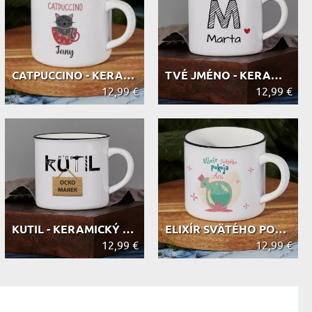
CATPUCCINO - KERAMICKÝ HRNEK S ČERN...
TVÉ JMÉNO - KERAMICKÝ HRNEK S ČERNÝ...
12,99 €
12,99 €
KUTIL - KERAMICKÝ HRNEK S ČERNÝM OK...
ELIXÍR SVÄTÉHO POKOJA - KERAMICKÝ H...
12,99 €
12,99 €