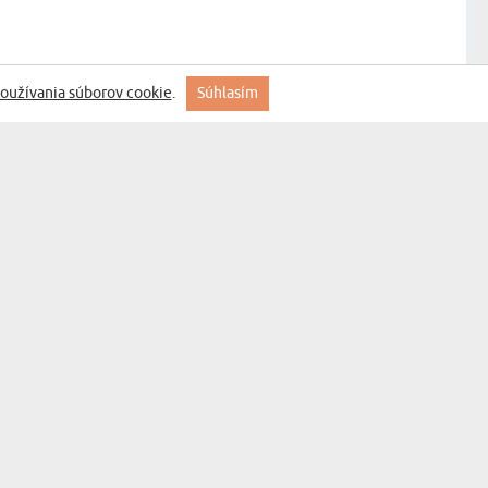
oužívania súborov cookie
.
Súhlasím
prihláste sa
MYGIFT
KONTAKT
FAQ
INFORMÁCIE O
DODANÍ
OBCHODNÉ
PODMIENKY
OCHRANA
OSOBNÝCH ÚDAJOV
ZÁKAZNÍCKY SERVIS