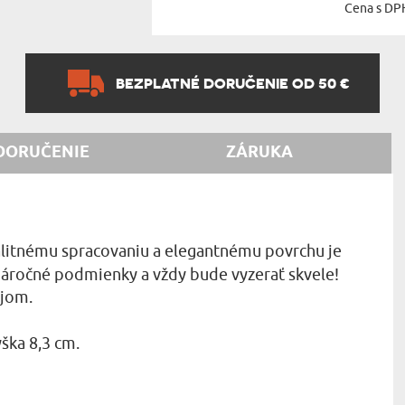
Cena s DP
BEZPLATNÉ DORUČENIE OD 50 €
DORUČENIE
ZÁRUKA
alitnému spracovaniu a elegantnému povrchu je
 náročné podmienky a vždy bude vyzerať skvele!
ajom.
ška 8,3 cm.