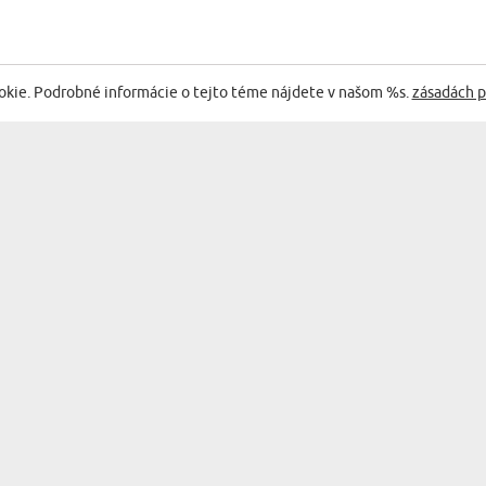
okie. Podrobné informácie o tejto téme nájdete v našom %s.
zásadách p
AŠIMI NAJLEPŠÍMI AKCIAMI A PONUKAMI
KATEGORIE
KATEGÓRIE
NÁSTĚNNÉ DEKORACE
BAR & WINE
SUVENÍRY
DOPLNKY DO KUCHYNE
VŽDY SO SEBOU
OBLEČENIE A DOPLNKY