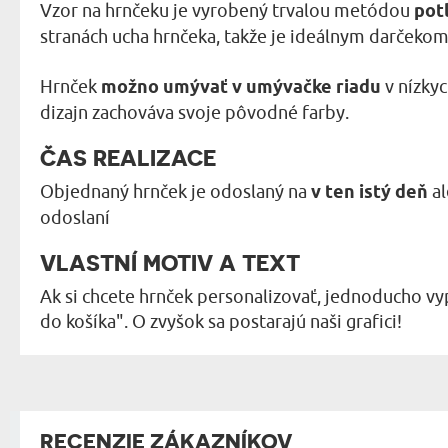
Vzor na hrnčeku je vyrobený trvalou metódou
pot
stranách ucha hrnčeka, takže je ideálnym darčekom 
Hrnček
možno umývať v umývačke riadu
v nízkyc
dizajn zachováva svoje pôvodné farby.
ČAS REALIZACE
Objednaný hrnček je odoslaný na
v ten istý deň
al
odoslaní
VLASTNÍ MOTIV A TEXT
Ak si chcete hrnček personalizovať, jednoducho vyp
do košíka". O zvyšok sa postarajú naši grafici!
RECENZIE ZÁKAZNÍKOV