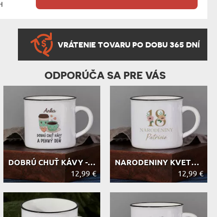
H
VRÁTENIE TOVARU PO DOBU 365 DNÍ
ODPORÚČA SA PRE VÁS
DOBRÚ CHUŤ KÁVY - KERAMICKÝ HRNEK S...
NARODENINY KVETY - KERAMICKÝ HRNEK ...
12,99 €
12,99 €