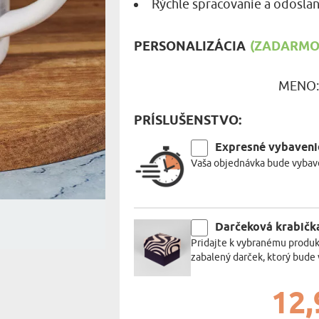
Rýchle spracovanie a odoslan
MILOVNÍ
A JEDENIE
PERSONALIZÁCIA
(ZADARMO)
HARAKTERISTYKA DARČEKU
MENO
PRÍSLUŠENSTVO:
Expresné vybaveni
Vaša objednávka bude vybave
Darčeková krabičk
Pridajte k vybranému produk
zabalený darček, ktorý bude 
12,