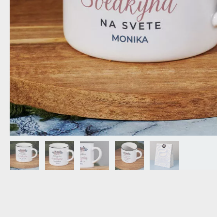
DEDA
N
DARČEK PRE SVOKROVCOV
C