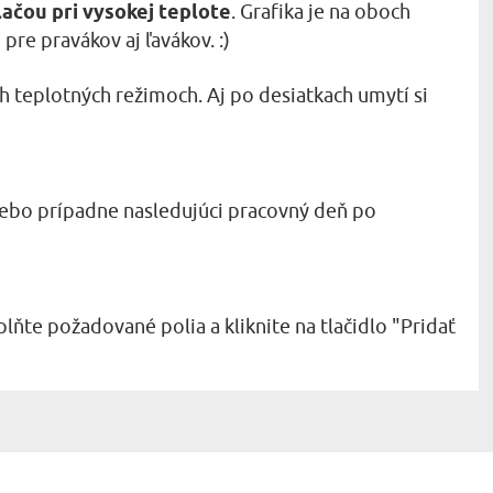
lačou pri vysokej teplote
. Grafika je na oboch
pre pravákov aj ľavákov. :)
h teplotných režimoch. Aj po desiatkach umytí si
ebo prípadne nasledujúci pracovný deň po
lňte požadované polia a kliknite na tlačidlo "Pridať