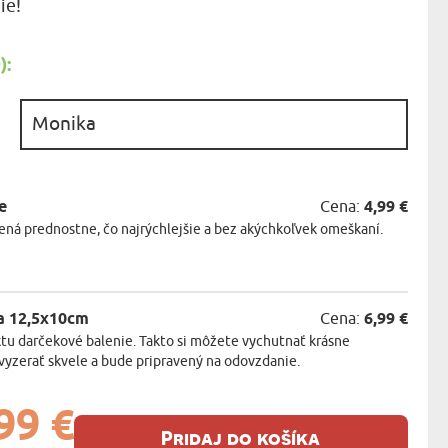
ie!
KA ZVIERAT
:
:
e
Cena:
4,99 €
ná prednostne, čo najrýchlejšie a bez akýchkoľvek omeškaní.
a 12,5x10cm
Cena:
6,99 €
tu darčekové balenie. Takto si môžete vychutnať krásne
vyzerať skvele a bude pripravený na odovzdanie.
99 €
Pridaj do košíka