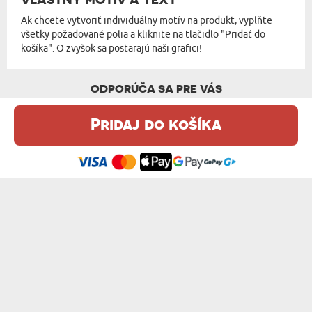
Ak chcete vytvoriť individuálny motív na produkt, vyplňte
všetky požadované polia a kliknite na tlačidlo "Pridať do
košíka". O zvyšok sa postarajú naši grafici!
ODPORÚČA SA PRE VÁS
Pridaj do košíka
Táto webová stránka používa súbory cookie. Podrobné informácie o
tejto téme nájdete v našom %s.
zásadách používania súborov cookie
.
Súhlasím
NAJLEPŠÍ RYBÁR - KOVOVÝ HRNČEK S KA...
MOTOHOLIK - KOVOVÝ HRNČEK S KARABÍNKOU
16,99 €
16,99 €