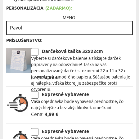
PERSONALIZÁCIA
(ZADARMO):
MENO:
PRÍSLUŠENSTVO:
Darčeková taška 32x22cm
Vyberte si darčekové balenie a získajte darček
pripravený na odovzdanie! Taška na váš
personalizovaný darček s rozmermi 22 x 11 x 32 cm
je vyrobená z modrého papiera. Súčasťou balenia je
Cena:
3,99 €
aj nálepka, vďaka ktorej ju zabezpečíte proti
otvoreniu.
Expresné vybavenie
Vaša objednávka bude vybavená prednostne, čo
najrýchlejšie a bez akýchkoľvek omeškaní.
Cena:
4,99 €
Expresné vybavenie
Vaša objednávka bude vybavená prednostne, čo