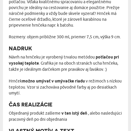
potlačou. Vďaka kvalitnému spracovaniu a elegantnému
povrchu je ideálny na cestovanie aj domáce použitie. Prežije
náročné podmienky a vždy bude skvele vyzerať! Hrnček má
čierne oceľové držadlo, ktoré je zároveň karabínou na
pripevnenie hrnčeka napr. k batohu.
Rozmery: objem približne 300 ml, priemer 7,5 cm, výška 9 cm.
NADRUK
Návrh na hrnčeku je vyrobený trvalou metódou
potlačou pri
vysokej teplote
. Grafika je na oboch stranách ucha hrnčeka,
takže je ideálnym darčekom pre pravákov aj ľavákov. :)
Hrnček
možno umývať v umývačke riadu
v režimoch s nízkou
teplotou. Vzor si zachováva pôvodné farby aj po desiatkach
umytí.
ČAS REALIZÁCIE
Objednaný produkt zašleme
v ten istý deň
, alebo nasledujúci
pracovný deň po dni objednania
VLASTNÝ MOTÍV A TEXT