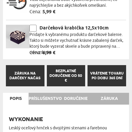
najrýchlejšie a bez akýchkoľvek omeškaní.
Cena:
5,99 €
Darčeková krabička 12,5x10cm
Pridajte k vybranému produktu darčekové balenie.
Takto si môžete vychutnať krásne zabalený darček,
ktorý bude vyzerať skvele a bude pripravený na
odovzdanie.
Cena:
6,99 €
BEZPLATNÉ
ZÁRUKA NA
VRÁTENIE TOVARU
DORUČENIE OD 50
DARČEKY NAČAS
PO DOBU 365 DNÍ
€
POPIS
PRÍSLUŠENSTVO
DORUČENIE
ZÁRUKA
WYKONANIE
Lesklý oceľový hrnček s dvojitými stenami a farebnou