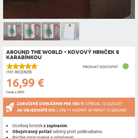
AROUND THE WORLD - KOVOVÝ HRNČEK S
KARABÍNKOU
PRODUKT DOSTUPNÝ
(161 RECENZIÍ)
16,99 €
Cena s DPH
ZARUČENÉ DORUČENIE PRE VÁS V:
STREDA, 12 AUGUST
AK OBJEDNÁTE DO:
2 DNI 11 HODINY 36 MINÚT 14 SEKÚND
Oceľový hrnček
z zapínaním
.
Obojstranný potlač
odolný proti poškriabaniu.
Rýchle spracovanie a odoslanie!