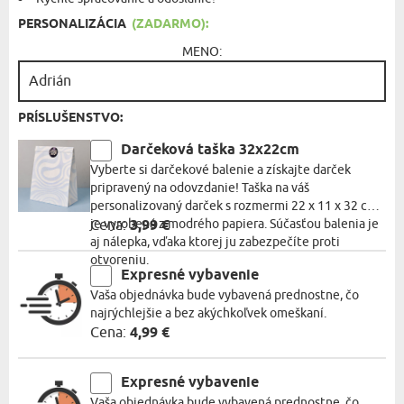
PERSONALIZÁCIA
(ZADARMO):
MENO:
PRÍSLUŠENSTVO:
Darčeková taška 32x22cm
Vyberte si darčekové balenie a získajte darček
pripravený na odovzdanie! Taška na váš
personalizovaný darček s rozmermi 22 x 11 x 32 cm
je vyrobená z modrého papiera. Súčasťou balenia je
Cena:
3,99 €
aj nálepka, vďaka ktorej ju zabezpečíte proti
otvoreniu.
Expresné vybavenie
Vaša objednávka bude vybavená prednostne, čo
najrýchlejšie a bez akýchkoľvek omeškaní.
Cena:
4,99 €
Expresné vybavenie
Vaša objednávka bude vybavená prednostne, čo