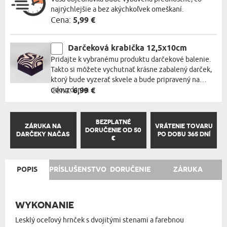
najrýchlejšie a bez akýchkoľvek omeškaní.
Cena:
5,99 €
Darčeková krabička 12,5x10cm
Pridajte k vybranému produktu darčekové balenie.
Takto si môžete vychutnať krásne zabalený darček,
ktorý bude vyzerať skvele a bude pripravený na
odovzdanie.
Cena:
6,99 €
BEZPLATNÉ
ZÁRUKA NA
VRÁTENIE TOVARU
DORUČENIE OD 50
DARČEKY NAČAS
PO DOBU 365 DNÍ
€
POPIS
PRÍSLUŠENSTVO
DORUČENIE
ZÁRUKA
WYKONANIE
Lesklý oceľový hrnček s dvojitými stenami a farebnou