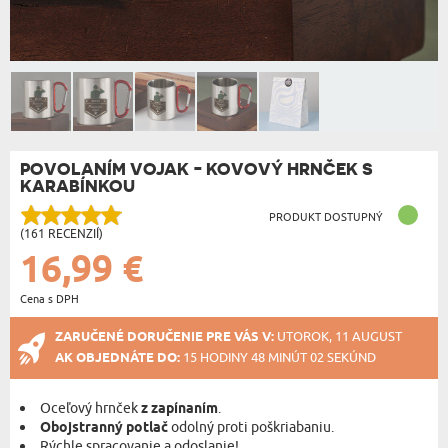
POVOLANÍM VOJAK - KOVOVÝ HRNČEK S
KARABÍNKOU
PRODUKT DOSTUPNÝ
(161 RECENZIÍ)
16,99 €
Cena s DPH
ZARUČENÉ DORUČENIE PRE VÁS V:
UTOROK, 11 AUGUST
AK OBJEDNÁTE DO:
15 HODINY 48 MINÚT 01 SEKÚND
Oceľový hrnček
z zapínaním
.
Obojstranný potlač
odolný proti poškriabaniu.
Rýchle spracovanie a odoslanie!