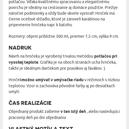
potlačou. Vďaka kvalitnému spracovaniu a elegantnému
povrchu je ideálny na cestovanie aj domáce použitie. Prežije
náročné podmienky a vždy bude skvele vyzerať! Hrnček má
čierne oceľové držadlo, ktoré je zároveň karabínou na
pripevnenie hrnčeka napr. k batohu.
Rozmery: objem približne 300 ml, priemer 7,5 cm, výška 9 cm.
NADRUK
Návrh na hrnčeku je vyrobený trvalou metódou
potlačou pri
vysokej teplote
. Grafika je na oboch stranách ucha hrnčeka,
takže je ideálnym darčekom pre pravákov aj ľavákov. :)
Hrnček
možno umývať v umývačke riadu
v režimoch s nízkou
teplotou. Vzor si zachováva pôvodné farby aj po desiatkach
umytí.
ČAS REALIZÁCIE
Objednaný produkt zašleme
v ten istý deň
, alebo nasledujúci
pracovný deň po dni objednania
VLASTNÝ MOTÍV A TEXT