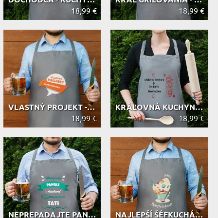
DÔCHODCA - KUCHYNSKÁ ZÁSTERA
KRÁĽ GRILOVANIA - KUCHYNSKÁ ZÁSTERA
18,99 €
18,99 €
VLASTNÝ PROJEKT - KUCHYNSKÁ ZÁSTERA
KRÁĽOVNÁ KUCHYNE - KUCHYNSKÁ ZÁSTERA
18,99 €
18,99 €
NEPREPADAJTE PANIKE - KUCHYNSKÁ ZÁS...
NAJLEPŠÍ ŠÉFKUCHÁR - KUCHYNSKÁ ZÁSTERA