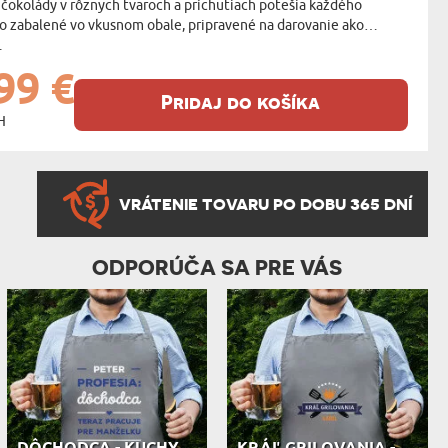
 čokolády v rôznych tvaroch a príchutiach potešia každého
to zabalené vo vkusnom obale, pripravené na darovanie ako
.
99 €
Pridaj do košíka
H
VRÁTENIE TOVARU PO DOBU 365 DNÍ
ODPORÚČA SA PRE VÁS