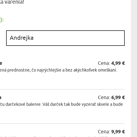
a varenia!
KA ZVIERAT
:
:
e
Cena:
4,99 €
ná prednostne, čo najrýchlejšie a bez akýchkoľvek omeškaní.
a
Cena:
6,99 €
tu darčekové balenie. Váš darček tak bude vyzerať skvele a bude
Cena:
9,99 €