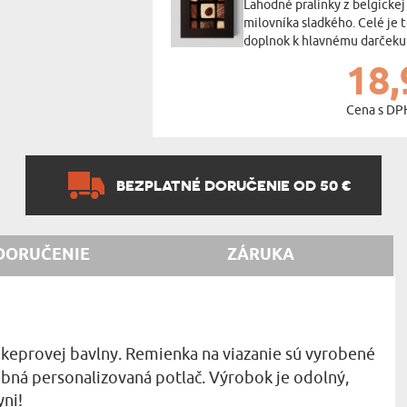
Lahodné pralinky z belgickej
milovníka sladkého. Celé je 
doplnok k hlavnému darčeku
18,
Cena s DP
BEZPLATNÉ DORUČENIE OD 50 €
DORUČENIE
ZÁRUKA
 keprovej bavlny. Remienka na viazanie sú vyrobené
ebná personalizovaná potlač. Výrobok je odolný,
yni!