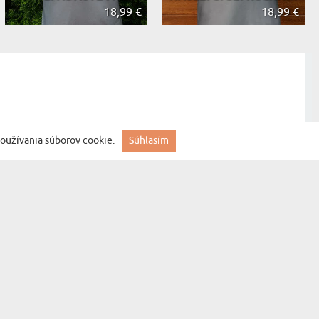
18,99 €
18,99 €
oužívania súborov cookie
.
Súhlasím
prihláste sa
MYGIFT
KONTAKT
FAQ
INFORMÁCIE O
DODANÍ