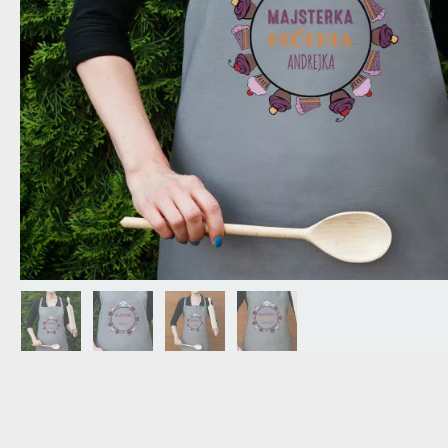
DEDA
N
DARČEK PRE SVOKROVCOV
C