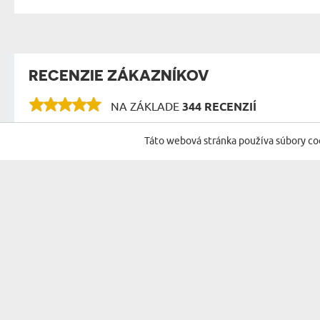
RECENZIE ZÁKAZNÍKOV
NA ZÁKLADE
344 RECENZIÍ
Táto webová stránka používa súbory co
PRIHLÁSTE SA NA ODBER NÁŠHO NEWSLETTERA S N
DARČEK PRE...
PRÍLEŽITOSTI
DARČEK PRE ŇU
NARODENINY
DARČEK PRE ŽENU
MENINY
DARČEK PRE RODIČOV
VIANOCE