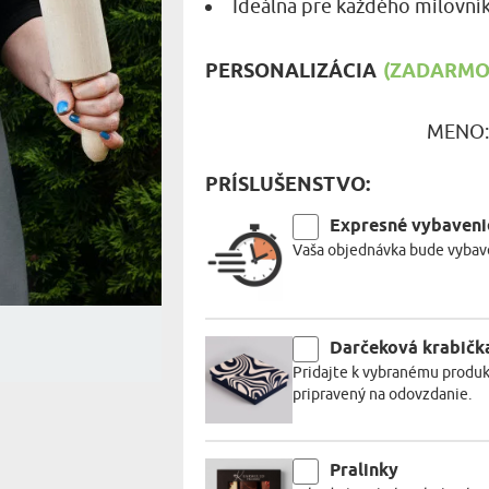
Ideálna pre každého milovník
MILOVNÍ
A JEDENIE
PERSONALIZÁCIA
(ZADARMO)
HARAKTERISTYKA DARČEKU
MENO
PRÍSLUŠENSTVO:
Expresné vybaveni
Vaša objednávka bude vybave
Darčeková krabičk
Pridajte k vybranému produk
pripravený na odovzdanie.
Pralinky