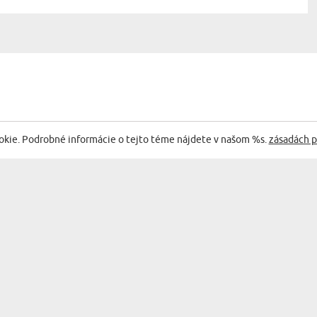
okie. Podrobné informácie o tejto téme nájdete v našom %s.
zásadách p
AŠIMI NAJLEPŠÍMI AKCIAMI A PONUKAMI
KATEGORIE
KATEGÓRIE
NÁSTĚNNÉ DEKORACE
BAR & WINE