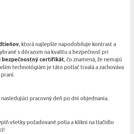
odtieňov
, ktorá najlepšie napodobňuje kontrast a
 vybrané s dôrazom na kvalitu a bezpečnosť pri
i bezpečnostný certifikát
, čo znamená, že nemajú
vším technológiám je táto potlač trvalá a zachováva
 praní.
o nasledujúci pracovný deň po dni objednania.
plň všetky požadované polia a klikni na tlačidlo
ci!