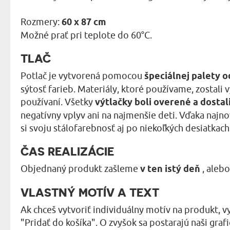
Rozmery:
60 x 87 cm
Možné prať pri teplote do 60°C.
TLAČ
Potlač je vytvorená pomocou
špeciálnej palety 
sýtosť farieb. Materiály, ktoré používame, zostali
používaní. Všetky
výtlačky boli overené a dostal
negatívny vplyv ani na najmenšie deti. Vďaka najno
si svoju stálofarebnosť aj po niekoľkých desiatkach
ČAS REALIZÁCIE
Objednaný produkt zašleme
v ten istý deň
, aleb
VLASTNÝ MOTÍV A TEXT
Ak chceš vytvoriť individuálny motív na produkt, vy
"Pridať do košíka". O zvyšok sa postarajú naši grafi