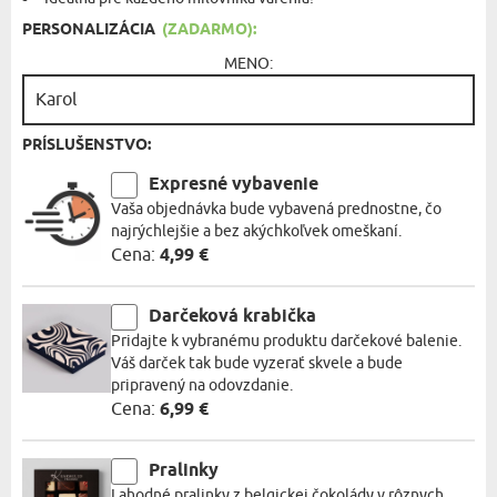
PERSONALIZÁCIA
(ZADARMO):
MENO:
PRÍSLUŠENSTVO:
Expresné vybavenie
Vaša objednávka bude vybavená prednostne, čo
najrýchlejšie a bez akýchkoľvek omeškaní.
Cena:
4,99 €
Darčeková krabička
Pridajte k vybranému produktu darčekové balenie.
Váš darček tak bude vyzerať skvele a bude
pripravený na odovzdanie.
Cena:
6,99 €
Pralinky
Lahodné pralinky z belgickej čokolády v rôznych