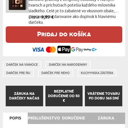
tvaroch a príchutiach potešia každého milovníka
sladkého. Celé je to zabalené vo vkusnom obale,
pripravené na darovanie ako doplnok k hlavnému
Cena:
9,99 €
darčeku.
Pridaj do košíka
DARČEK NA VIANOCE
DARČEK NA NARODENINY
DARČEK PRE ŇU
DARČEK PRE NEHO
KUCHYNSKA ZÁSTERA
BEZPLATNÉ
ZÁRUKA NA
VRÁTENIE TOVARU
DORUČENIE OD 50
DARČEKY NAČAS
PO DOBU 365 DNÍ
€
POPIS
PRÍSLUŠENSTVO
DORUČENIE
ZÁRUKA