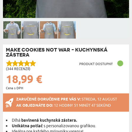
MAKE COOKIES NOT WAR - KUCHYNSKÁ
ZÁSTERA
PRODUKT DOSTUPNÝ
(344 RECENZIÍ)
18,99 €
Cena s DPH
ZARUČENÉ DORUČENIE PRE VÁS V:
STREDA, 12 AUGUST
AK OBJEDNÁTE DO:
12 HODINY 51 MINÚT 46 SEKÚND
Dlhá
bavlnená kuchynská zástera.
Unikátna potlač
s personalizovanou grafikou.
Ideálna pre každého milovníka varenia!