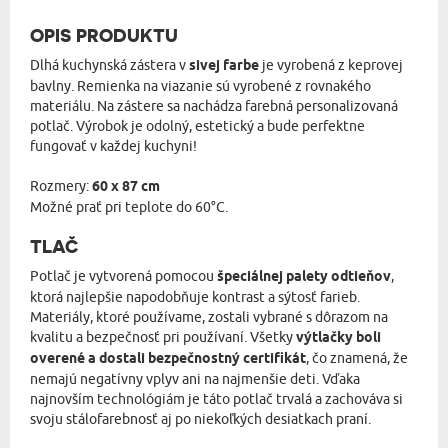
OPIS PRODUKTU
Dlhá kuchynská zástera v
sivej farbe
je vyrobená z keprovej
bavlny. Remienka na viazanie sú vyrobené z rovnakého
materiálu. Na zástere sa nachádza farebná personalizovaná
potlač. Výrobok je odolný, estetický a bude perfektne
fungovať v každej kuchyni!
Rozmery:
60 x 87 cm
Možné prať pri teplote do 60°C.
TLAČ
Potlač je vytvorená pomocou
špeciálnej palety odtieňov
,
ktorá najlepšie napodobňuje kontrast a sýtosť farieb.
Materiály, ktoré používame, zostali vybrané s dôrazom na
kvalitu a bezpečnosť pri používaní. Všetky
výtlačky boli
overené a dostali bezpečnostný certifikát
, čo znamená, že
nemajú negatívny vplyv ani na najmenšie deti. Vďaka
najnovším technológiám je táto potlač trvalá a zachováva si
svoju stálofarebnosť aj po niekoľkých desiatkach praní.