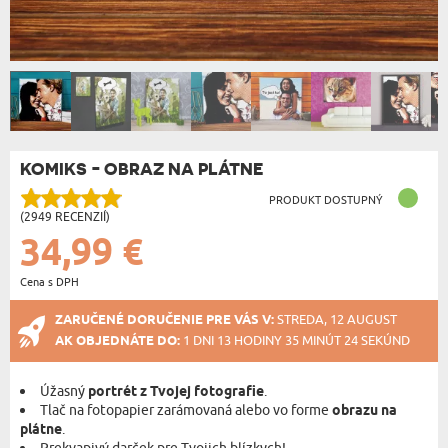
KOMIKS - OBRAZ NA PLÁTNE
PRODUKT DOSTUPNÝ
(2949 RECENZIÍ)
34,99 €
Cena s DPH
ZARUČENÉ DORUČENIE PRE VÁS V:
STREDA, 12 AUGUST
AK OBJEDNÁTE DO:
1 DNI 13 HODINY 35 MINÚT 24 SEKÚND
Úžasný
portrét z Tvojej fotografie
.
Tlač na fotopapier zarámovaná alebo vo forme
obrazu na
plátne
.