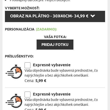
Prekvapivý darček pre Tvojich blízkych!
VYBERTE MOŽNOSŤ:
VYBERTE
OBRAZ NA PLÁTNO - 30X40CM
- 34,99 €
MOŽNOSŤ:
PERSONALIZÁCIA
(ZADARMO):
VAŠA FOTKA:
PRIDAJ FOTKU
PRÍSLUŠENSTVO:
Expresné vybavenie
Vaša objednávka bude vybavená prednostne, čo
najrýchlejšie a bez akýchkoľvek omeškaní.
Cena:
5,99 €
Expresné vybavenie
Vaša objednávka bude vybavená prednostne, čo
najrýchlejšie a bez akýchkoľvek omeškaní.