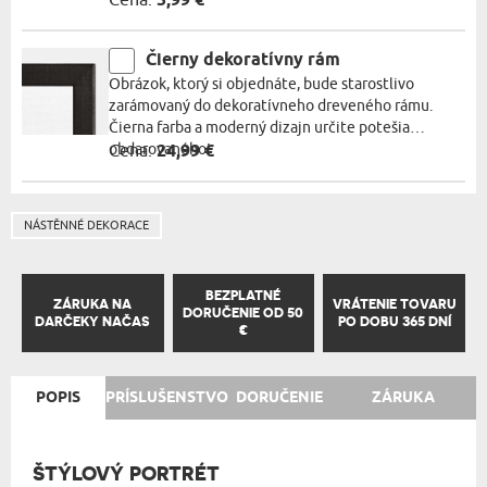
Cena:
5,99 €
Čierny dekoratívny rám
Obrázok, ktorý si objednáte, bude starostlivo
zarámovaný do dekoratívneho dreveného rámu.
Čierna farba a moderný dizajn určite potešia
obdarovaného!
Cena:
24,99 €
NÁSTĚNNÉ DEKORACE
BEZPLATNÉ
ZÁRUKA NA
VRÁTENIE TOVARU
DORUČENIE OD 50
DARČEKY NAČAS
PO DOBU 365 DNÍ
€
POPIS
PRÍSLUŠENSTVO
DORUČENIE
ZÁRUKA
ŠTÝLOVÝ PORTRÉT