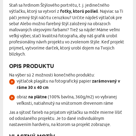
Staň sa hrdinom Štýlového portrétu, t. j. jedinečného
výtlačku, ktorý sa vytvorí z
fotky, ktorú pošleš
. Najviac sa Ti
páči jemný štýl náčrtu ceruzkou? Určite nájdeš výtlačok pre
seba! Alebo možno farebný štýl založený na obrazoch
maľovaných olejovými farbami? Tiež sa nájde! Máme veľmi
veľký výber, stačí kvalitná fotografia, aby náš grafik urobil
profesionálny návrh projektu vo zvolenom štýle. Keď projekt
prijmeš, vytvoríme darček, ktorý urobí dojem na Tvojich
blízkych.
OPIS PRODUKTU
Na výber sú 2 možnosti konečného produktu:
výtlačok plagátu na fotografický papier
zarámovaný v
ráme 30 x 40 cm
obraz
na plátne
(100% bavlna, 360g/m2) vo vybranej
veľkosti, natiahnutý na vnútornom drevenom ráme
Jas a sýtosť farieb na prijatom výtlačku sa môže mierne líšiť
od odoslaného projektu. Je to dané individuálnym
nastavením hardvéru, na ktorom sa projekt zobrazuje.