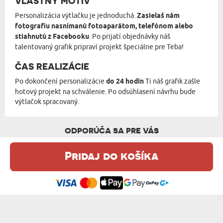
VLASTNÝ MOTÍV
Personalizácia výtlačku je jednoduchá.
Zasielaš nám
fotografiu nasnímanú fotoaparátom, telefónom alebo
stiahnutú z Facebooku
. Po prijatí objednávky náš
talentovaný grafik pripraví projekt špeciálne pre Teba!
ČAS REALIZÁCIE
Po dokončení personalizácie
do 24 hodín
Ti náš grafik zašle
hotový projekt na schválenie. Po odsúhlasení návrhu bude
výtlačok spracovaný.
ODPORÚČA SA PRE VÁS
Pridaj do košíka
Táto webová stránka používa súbory cookie. Podrobné informácie o
tejto téme nájdete v našom %s.
zásadách používania súborov cookie
.
Súhlasím
GRAFFITI - OBRAZ NA PLÁTNE
SKETCH - OBRAZ NA PLÁTNE