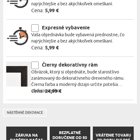
najrýchlejšie a bez akýchkoľvek omeškaní.
Cena:
5,99 €
Expresné vybavenie
Vaša objednávka bude vybavená prednostne, čo
najrýchlejšie a bez akýchkoľvek omeškaní.
Cena:
5,99 €
Čierny dekoratívny rám
Obrázok, ktorý si objednáte, bude starostlivo
zarámovaný do dekoratívneho dreveného rámu.
Čierna farba a moderný dizajn určite potešia
obdarovaného!
Cena:
24,99 €
NÁSTĚNNÉ DEKORACE
BEZPLATNÉ
ZÁRUKA NA
VRÁTENIE TOVARU
DORUČENIE OD 50