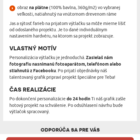
obraz
na plátne
(100% bavlna, 360g/m2) vo vybranej
veľkosti, natiahnutý na vnútornom drevenom ráme
Jas a sýtosť farieb na prijatom výtlačku sa môže mierne líšiť
od odoslaného projektu. Je to dané individuálnym
nastavením hardvéru, na ktorom sa projekt zobrazuje.
VLASTNÝ MOTÍV
Personalizácia výtlačku je jednoduchá.
Zasielaš nám
fotografiu nasnímanú fotoaparátom, telefónom alebo
stiahnutú z Facebooku
. Po prijatí objednávky náš
talentovaný grafik pripraví projekt špeciálne pre Teba!
ČAS REALIZÁCIE
Po dokončení personalizácie
do 24 hodín
Ti náš grafik zašle
hotový projekt na schválenie. Po odsúhlasení návrhu bude
výtlačok spracovaný.
ODPORÚČA SA PRE VÁS