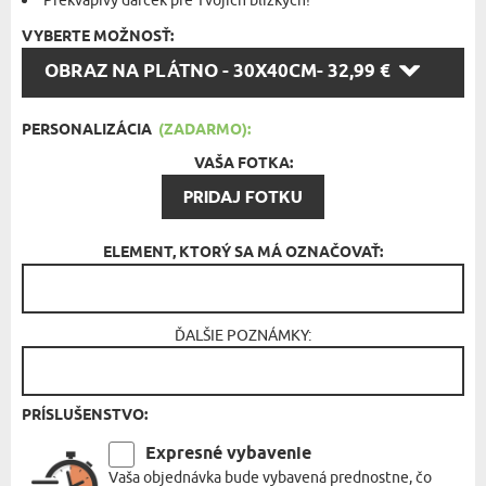
Prekvapivý darček pre Tvojich blízkych!
VYBERTE MOŽNOSŤ:
VYBERTE
OBRAZ NA PLÁTNO - 30X40CM
- 32,99 €
MOŽNOSŤ:
PERSONALIZÁCIA
(ZADARMO):
VAŠA FOTKA:
PRIDAJ FOTKU
ELEMENT, KTORÝ SA MÁ OZNAČOVAŤ:
ĎALŠIE POZNÁMKY:
PRÍSLUŠENSTVO:
Expresné vybavenie
Vaša objednávka bude vybavená prednostne, čo