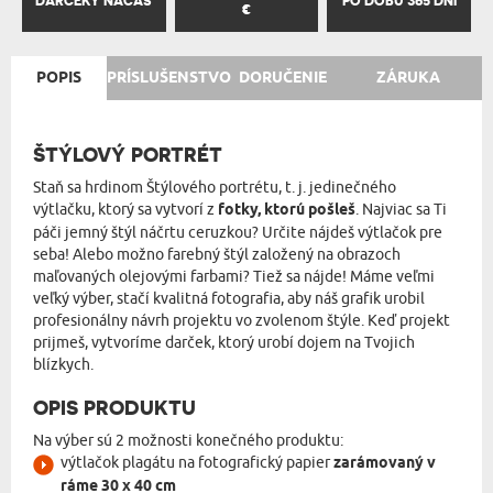
DARČEKY NAČAS
PO DOBU 365 DNÍ
€
POPIS
PRÍSLUŠENSTVO
DORUČENIE
ZÁRUKA
ŠTÝLOVÝ PORTRÉT
Staň sa hrdinom Štýlového portrétu, t. j. jedinečného
výtlačku, ktorý sa vytvorí z
fotky, ktorú pošleš
. Najviac sa Ti
páči jemný štýl náčrtu ceruzkou? Určite nájdeš výtlačok pre
seba! Alebo možno farebný štýl založený na obrazoch
maľovaných olejovými farbami? Tiež sa nájde! Máme veľmi
veľký výber, stačí kvalitná fotografia, aby náš grafik urobil
profesionálny návrh projektu vo zvolenom štýle. Keď projekt
prijmeš, vytvoríme darček, ktorý urobí dojem na Tvojich
blízkych.
OPIS PRODUKTU
Na výber sú 2 možnosti konečného produktu:
výtlačok plagátu na fotografický papier
zarámovaný v
ráme 30 x 40 cm