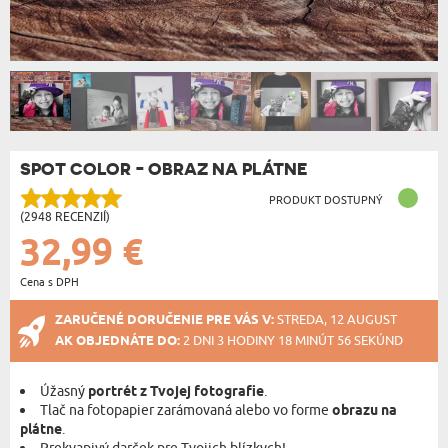
SPOT COLOR - OBRAZ NA PLÁTNE
PRODUKT DOSTUPNÝ
(2948 RECENZIÍ)
32,99 €
Cena s DPH
ZARUČENÉ DORUČENIE PRE VÁS V:
STREDA, 12 AUGUST
AK OBJEDNÁTE DO:
2 DNI 3 HODINY 18 MINÚT 55 SEKÚND
Úžasný
portrét z Tvojej fotografie
.
Tlač na fotopapier zarámovaná alebo vo forme
obrazu na
plátne
.