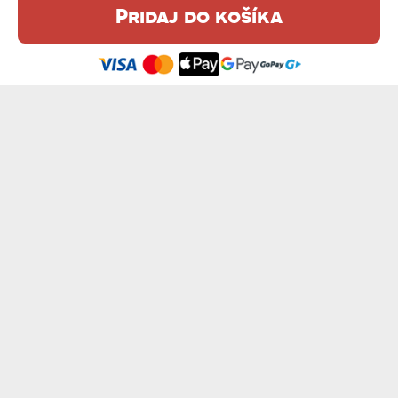
Pridaj do košíka
Táto webová stránka používa súbory cookie. Podrobné informácie o
tejto téme nájdete v našom %s.
zásadách používania súborov cookie
.
Súhlasím
TVOJE FOTKA - OBRAZ NA PLÁTNE
WATERCOLOR - OBRAZ NA PLÁTNE
od 22,99 €
od 27,99 €
WARHOL - OBRAZ NA PLÁTNE
OIL PAINTING - OBRAZ NA PLÁTNE
od 27,99 €
od 25,99 €