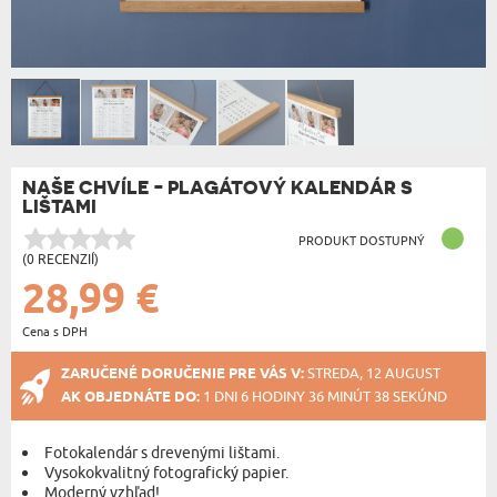
NAŠE CHVÍLE - PLAGÁTOVÝ KALENDÁR S
LIŠTAMI
PRODUKT DOSTUPNÝ
(0 RECENZIÍ)
28,99 €
Cena s DPH
ZARUČENÉ DORUČENIE PRE VÁS V:
STREDA, 12 AUGUST
AK OBJEDNÁTE DO:
1 DNI 6 HODINY 36 MINÚT 38 SEKÚND
Fotokalendár s drevenými lištami.
Vysokokvalitný fotografický papier.
Moderný vzhľad!