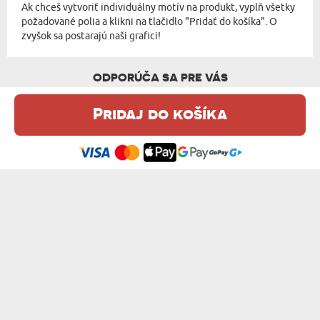
Ak chceš vytvoriť individuálny motív na produkt, vyplň všetky
požadované polia a klikni na tlačidlo "Pridať do košíka". O
zvyšok sa postarajú naši grafici!
ODPORÚČA SA PRE VÁS
Pridaj do košíka
Táto webová stránka používa súbory cookie. Podrobné informácie o
tejto téme nájdete v našom %s.
zásadách používania súborov cookie
.
Súhlasím
MOTOHOLIK - SÚPRAVA NÁRADIA V KOLES...
ĎAKUJEM ŽE SI - PLAGÁTOVÝ KALENDÁR ...
21,99 €
28,99 €