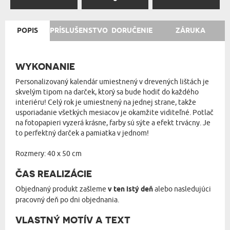
POPIS
PRÍSLUŠENSTVO
DORUČENIE
ZÁRUKA
WYKONANIE
Personalizovaný kalendár umiestnený v drevených lištách je
skvelým tipom na darček, ktorý sa bude hodiť do každého
interiéru! Celý rok je umiestnený na jednej strane, takže
usporiadanie všetkých mesiacov je okamžite viditeľné. Potlač
na fotopapieri vyzerá krásne, farby sú sýte a efekt trvácny. Je
to perfektný darček a pamiatka v jednom!
Rozmery: 40 x 50 cm
ČAS REALIZÁCIE
Objednaný produkt zašleme
v ten istý deň
alebo nasledujúci
pracovný deň po dni objednania.
VLASTNÝ MOTÍV A TEXT