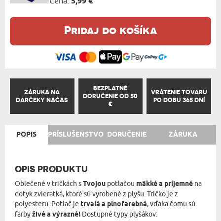
Cena:
5,99 €
Pridaj do košíka
BEZPLATNÉ
ZÁRUKA NA
VRÁTENIE TOVARU
DORUČENIE OD 50
DARČEKY NAČAS
PO DOBU 365 DNÍ
€
POPIS
PRÍSLUŠENSTVO
DORUČENIE
ZÁRUKA
OPIS PRODUKTU
Oblečené v tričkách s
Tvojou
potlačou
mäkké a príjemné
na
dotyk zvieratká, ktoré sú vyrobené z plyšu. Tričko je z
polyesteru. Potlač je
trvalá a plnofarebná
, vďaka čomu sú
farby
živé a výrazné!
Dostupné typy plyšákov: