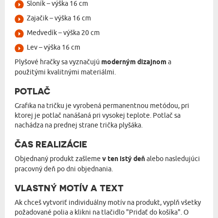
Sloník – výška 16 cm
Zajačik – výška 16 cm
Medvedík – výška 20 cm
Lev – výška 16 cm
Plyšové hračky sa vyznačujú
moderným dizajnom
a
použitými kvalitnými materiálmi.
POTLAČ
Grafika na tričku je vyrobená permanentnou metódou, pri
ktorej je potlač nanášaná pri vysokej teplote. Potlač sa
nachádza na prednej strane trička plyšáka.
ČAS REALIZÁCIE
Objednaný produkt zašleme
v ten istý deň
alebo nasledujúci
pracovný deň po dni objednania.
VLASTNÝ MOTÍV A TEXT
Ak chceš vytvoriť individuálny motív na produkt, vyplň všetky
požadované polia a klikni na tlačidlo "Pridať do košíka". O