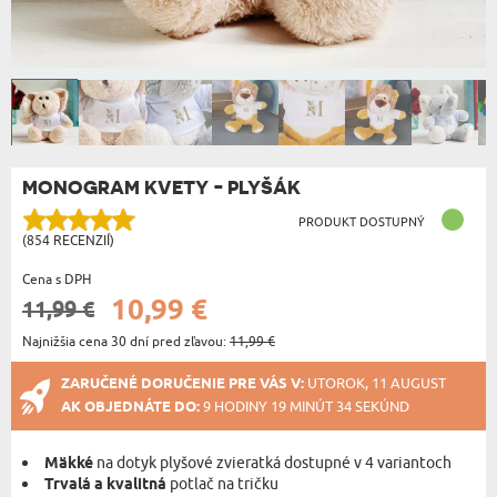
MONOGRAM KVETY - PLYŠÁK
PRODUKT DOSTUPNÝ
(854 RECENZIÍ)
Cena s DPH
10,99 €
11,99 €
Najnižšia cena 30 dní pred zľavou:
11,99 €
ZARUČENÉ DORUČENIE PRE VÁS V:
UTOROK, 11 AUGUST
AK OBJEDNÁTE DO:
9 HODINY 19 MINÚT 34 SEKÚND
Mäkké
na dotyk plyšové zvieratká dostupné v 4 variantoch
Trvalá a kvalitná
potlač na tričku