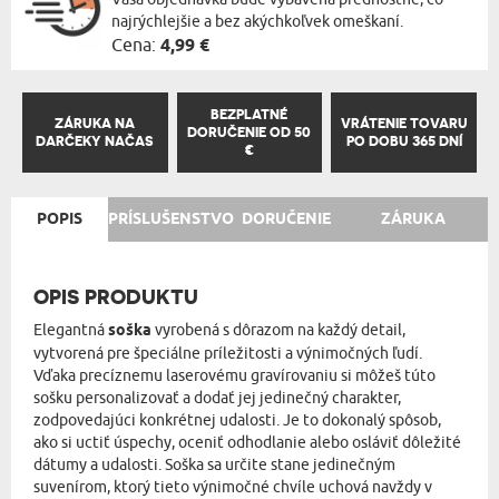
najrýchlejšie a bez akýchkoľvek omeškaní.
Cena:
4,99 €
BEZPLATNÉ
ZÁRUKA NA
VRÁTENIE TOVARU
DORUČENIE OD 50
DARČEKY NAČAS
PO DOBU 365 DNÍ
€
POPIS
PRÍSLUŠENSTVO
DORUČENIE
ZÁRUKA
OPIS PRODUKTU
Elegantná
soška
vyrobená s dôrazom na každý detail,
vytvorená pre špeciálne príležitosti a výnimočných ľudí.
Vďaka precíznemu laserovému gravírovaniu si môžeš túto
sošku personalizovať a dodať jej jedinečný charakter,
zodpovedajúci konkrétnej udalosti. Je to dokonalý spôsob,
ako si uctiť úspechy, oceniť odhodlanie alebo osláviť dôležité
dátumy a udalosti. Soška sa určite stane jedinečným
suvenírom, ktorý tieto výnimočné chvíle uchová navždy v