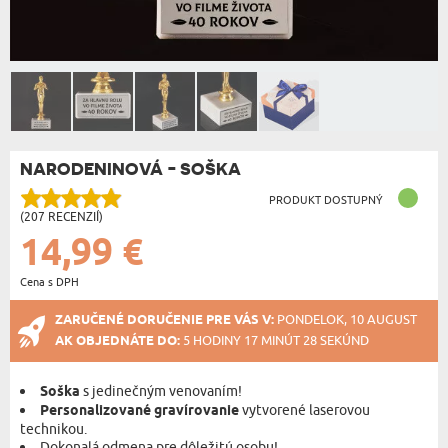
NARODENINOVÁ - SOŠKA
PRODUKT DOSTUPNÝ
(207 RECENZIÍ)
14,99 €
Cena s DPH
ZARUČENÉ DORUČENIE PRE VÁS V:
PONDELOK, 10 AUGUST
AK OBJEDNÁTE DO:
5 HODINY 17 MINÚT 27 SEKÚND
Soška
s jedinečným venovaním!
Personalizované gravírovanie
vytvorené laserovou
technikou.
Dokonalá odmena pre dôležitú osobu!