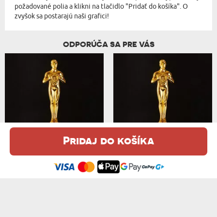
požadované polia a klikni na tlačidlo "Pridať do košíka". O
zvyšok sa postarajú naši grafici!
ODPORÚČA SA PRE VÁS
ZA VYTRVALOSŤ V MANŽELSTVE - SOŠKA
NAJLEPŠIA MAMA NA SVETE - SOŠKA
Pridaj do košíka
Táto webová stránka používa súbory cookie. Podrobné informácie o
14,99 €
14,99 €
tejto téme nájdete v našom %s.
zásadách používania súborov cookie
.
Súhlasím