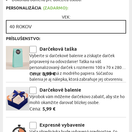
PERSONALIZÁCIA
(ZADARMO):
VEK:
PRÍSLUŠENSTVO:
Darčeková taška
Vyberte si darčekové balenie a získajte darček
pripravený na odovzdanie! Taška na váš
personalizovaný darček s rozmermi 100 x 70 x 280
mm je vyrobená z modrého papiera. Súčasťou
Cena:
3,99 €
balenia je aj nálepka, ktorá zabraňuje jej otvoreniu.
Darčekové balenie
Výrobok vám môžeme darčekovo zabaliť, aby ste ho
mohli okamžite darovať blízkej osobe.
Cena:
5,99 €
Expresné vybavenie
Vaša objednávka bude vybavená prednostne, čo