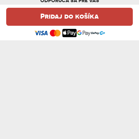
ODPORÚČA SA PRE VÁS
Pridaj do košíka
Táto webová stránka používa súbory cookie. Podrobné informácie o
tejto téme nájdete v našom %s.
zásadách používania súborov cookie
.
Súhlasím
VLÁDCOVIA - KRÁĽOVSKÝ PORTRÉT
KRÁĽOVNÁ - KRÁĽOVSKÝ PORTRÉT
od 40,99 €
od 36,99 €
ARISTOKRAT - KRÁĽOVSKÝ PORTRÉT
KRÁĽOVNÁ SO ZVIERATKOM - KRÁĽOVSKÝ ...
od 36,99 €
od 41,99 €