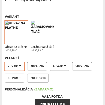
Prekvapivý a zábavný darček.
OBRAZ NA PLÁTNO - 20X30 CM
- 33,99 €
VARIANT
Obraz na plátne
Zarámovaná tlač
od 33,99 €
od 33,99 €
VEĽKOSŤ
20x30cm
30x40cm
40x60cm
50x70cm
60x90cm
70x100cm
PERSONALIZÁCIA
(ZADARMO):
VAŠA FOTKA:
PRIDAJ FOTKU