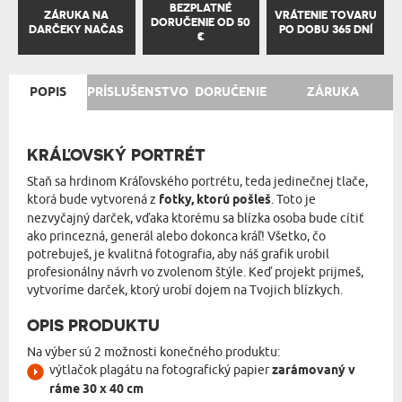
BEZPLATNÉ
ZÁRUKA NA
VRÁTENIE TOVARU
DORUČENIE OD 50
DARČEKY NAČAS
PO DOBU 365 DNÍ
€
POPIS
PRÍSLUŠENSTVO
DORUČENIE
ZÁRUKA
KRÁĽOVSKÝ PORTRÉT
Staň sa hrdinom Kráľovského portrétu, teda jedinečnej tlače,
ktorá bude vytvorená z
fotky, ktorú pošleš
. Toto je
nezvyčajný darček, vďaka ktorému sa blízka osoba bude cítiť
ako princezná, generál alebo dokonca kráľ! Všetko, čo
potrebuješ, je kvalitná fotografia, aby náš grafik urobil
profesionálny návrh vo zvolenom štýle. Keď projekt prijmeš,
vytvoríme darček, ktorý urobí dojem na Tvojich blízkych.
OPIS PRODUKTU
Na výber sú 2 možnosti konečného produktu:
výtlačok plagátu na fotografický papier
zarámovaný v
ráme 30 x 40 cm