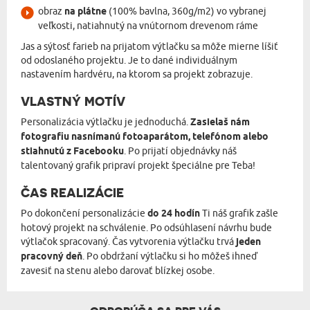
obraz
na plátne
(100% bavlna, 360g/m2) vo vybranej
veľkosti, natiahnutý na vnútornom drevenom ráme
Jas a sýtosť farieb na prijatom výtlačku sa môže mierne líšiť
od odoslaného projektu. Je to dané individuálnym
nastavením hardvéru, na ktorom sa projekt zobrazuje.
VLASTNÝ MOTÍV
Personalizácia výtlačku je jednoduchá.
Zasielaš nám
fotografiu nasnímanú fotoaparátom, telefónom alebo
stiahnutú z Facebooku
. Po prijatí objednávky náš
talentovaný grafik pripraví projekt špeciálne pre Teba!
ČAS REALIZÁCIE
Po dokončení personalizácie
do 24 hodín
Ti náš grafik zašle
hotový projekt na schválenie. Po odsúhlasení návrhu bude
výtlačok spracovaný. Čas vytvorenia výtlačku trvá
jeden
pracovný deň
. Po obdržaní výtlačku si ho môžeš ihneď
zavesiť na stenu alebo darovať blízkej osobe.