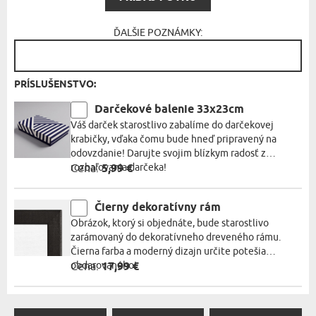
ĎALŠIE POZNÁMKY:
PRÍSLUŠENSTVO:
Darčekové balenie 33x23cm
Váš darček starostlivo zabalíme do darčekovej
krabičky, vďaka čomu bude hneď pripravený na
odovzdanie! Darujte svojim blízkym radosť z
rozbaľovania darčeka!
Cena:
5,99 €
Čierny dekoratívny rám
Obrázok, ktorý si objednáte, bude starostlivo
zarámovaný do dekoratívneho dreveného rámu.
Čierna farba a moderný dizajn určite potešia
obdarovaného!
Cena:
17,99 €