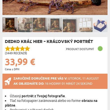
DEDKO KRÁĽ HIER - KRÁĽOVSKÝ PORTRÉT
PRODUKT DOSTUPNÝ
(3449 RECENZIÍ)
33,99 €
Cena s DPH
ZARUČENÉ DORUČENIE PRE VÁS V:
UTOROK, 11 AUGUST
AK OBJEDNÁTE DO:
16 HODINY 01 MINÚT 23 SEKÚND
Úžasný
portrét z Tvojej fotografie
.
Tlač na fotopapier zarámovaná alebo vo forme
obrazu na
plátne
.