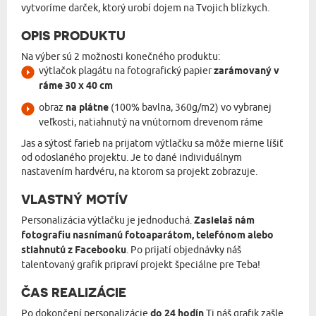
vytvoríme darček, ktorý urobí dojem na Tvojich blízkych.
OPIS PRODUKTU
Na výber sú 2 možnosti konečného produktu:
výtlačok plagátu na fotografický papier
zarámovaný v
ráme 30 x 40 cm
obraz
na plátne
(100% bavlna, 360g/m2) vo vybranej
veľkosti, natiahnutý na vnútornom drevenom ráme
Jas a sýtosť farieb na prijatom výtlačku sa môže mierne líšiť
od odoslaného projektu. Je to dané individuálnym
nastavením hardvéru, na ktorom sa projekt zobrazuje.
VLASTNÝ MOTÍV
Personalizácia výtlačku je jednoduchá.
Zasielaš nám
fotografiu nasnímanú fotoaparátom, telefónom alebo
stiahnutú z Facebooku
. Po prijatí objednávky náš
talentovaný grafik pripraví projekt špeciálne pre Teba!
ČAS REALIZÁCIE
Po dokončení personalizácie
do 24 hodín
Ti náš grafik zašle