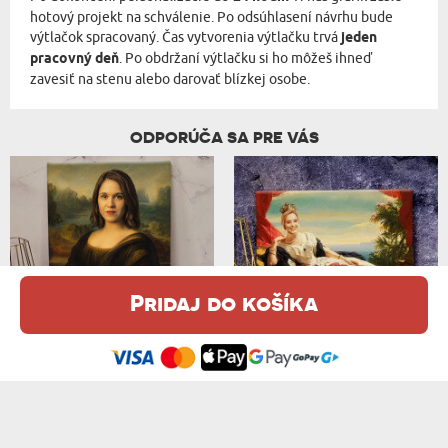
hotový projekt na schválenie. Po odsúhlasení návrhu bude
výtlačok spracovaný. Čas vytvorenia výtlačku trvá
jeden
pracovný deň
. Po obdržaní výtlačku si ho môžeš ihneď
zavesiť na stenu alebo darovať blízkej osobe.
ODPORÚČA SA PRE VÁS
Pridaj do košíka
Táto webová stránka používa súbory cookie. Podrobné informácie o
MONA LÍZA - KRÁĽOVSKÝ PORTRÉT
KRÁĽOVNÁ MAMA - KRÁĽOVSKÝ PORTRÉT
tejto téme nájdete v našom %s.
zásadách používania súborov cookie
.
od 36,99 €
od 36,99 €
Súhlasím