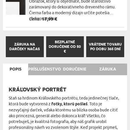
Obrázok, ktorý si objednáte, bude starostlivo
zarámovaný do dekoratívneho dreveného rámu.
Čierna farba a moderný dizajn určite potešia
obdarovaného!
Cena:
17,99 €
BEZPLATNÉ
ZÁRUKA NA
VRÁTENIE TOVARU
DORUČENIE OD 50
DARČEKY NAČAS
PO DOBU 365 DNÍ
€
POPIS
PRÍSLUŠENSTVO
DORUČENIE
ZÁRUKA
KRÁĽOVSKÝ PORTRÉT
Staň sa hrdinom Kráľovského portrétu, teda jedinečnej tlače,
ktorá bude vytvorená z
fotky, ktorú pošleš
. Toto je
nezvyčajný darček, vďaka ktorému sa blízka osoba bude cítiť
ako princezná, generál alebo dokonca kráľ! Všetko, čo
potrebuješ, je kvalitná fotografia, aby náš grafik urobil
profesionálny návrh vo zvolenom štýle. Keď projekt prijmeš,