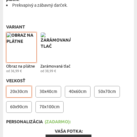
Prekvapivý a zábavný darček.
OBRAZ NA PLÁTNO - 20X30 CM
- 36,99 €
VARIANT
Obraz na plátne
Zarámovaná tlač
od 36,99 €
od 38,99 €
VEĽKOSŤ
20x30cm
30x40cm
40x60cm
50x70cm
60x90cm
70x100cm
PERSONALIZÁCIA
(ZADARMO):
VAŠA FOTKA: