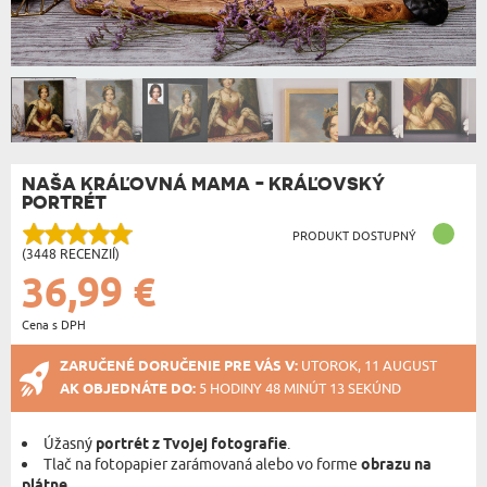
NAŠA KRÁĽOVNÁ MAMA - KRÁĽOVSKÝ
PORTRÉT
PRODUKT DOSTUPNÝ
(3448 RECENZIÍ)
36,99 €
Cena s DPH
ZARUČENÉ DORUČENIE PRE VÁS V:
UTOROK, 11 AUGUST
AK OBJEDNÁTE DO:
5 HODINY 48 MINÚT 13 SEKÚND
Úžasný
portrét z Tvojej fotografie
.
Tlač na fotopapier zarámovaná alebo vo forme
obrazu na
plátne
.