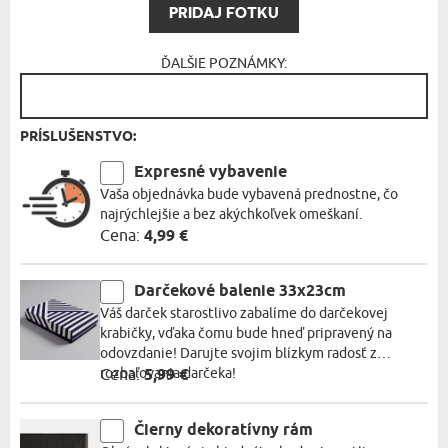
PRIDAJ FOTKU
ĎALŠIE POZNÁMKY:
PRÍSLUŠENSTVO:
Expresné vybavenie
Vaša objednávka bude vybavená prednostne, čo
najrýchlejšie a bez akýchkoľvek omeškaní.
Cena:
4,99 €
Darčekové balenie 33x23cm
Váš darček starostlivo zabalíme do darčekovej
krabičky, vďaka čomu bude hneď pripravený na
odovzdanie! Darujte svojim blízkym radosť z
rozbaľovania darčeka!
Cena:
5,99 €
Čierny dekoratívny rám