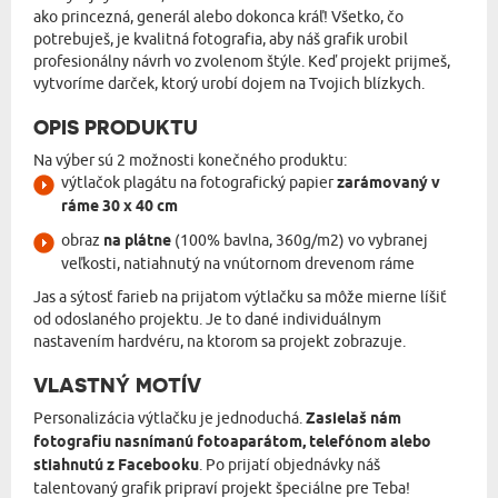
ako princezná, generál alebo dokonca kráľ! Všetko, čo
potrebuješ, je kvalitná fotografia, aby náš grafik urobil
profesionálny návrh vo zvolenom štýle. Keď projekt prijmeš,
vytvoríme darček, ktorý urobí dojem na Tvojich blízkych.
OPIS PRODUKTU
Na výber sú 2 možnosti konečného produktu:
výtlačok plagátu na fotografický papier
zarámovaný v
ráme 30 x 40 cm
obraz
na plátne
(100% bavlna, 360g/m2) vo vybranej
veľkosti, natiahnutý na vnútornom drevenom ráme
Jas a sýtosť farieb na prijatom výtlačku sa môže mierne líšiť
od odoslaného projektu. Je to dané individuálnym
nastavením hardvéru, na ktorom sa projekt zobrazuje.
VLASTNÝ MOTÍV
Personalizácia výtlačku je jednoduchá.
Zasielaš nám
fotografiu nasnímanú fotoaparátom, telefónom alebo
stiahnutú z Facebooku
. Po prijatí objednávky náš
talentovaný grafik pripraví projekt špeciálne pre Teba!