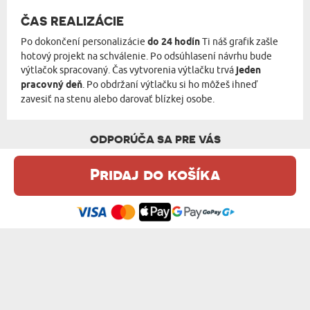
ČAS REALIZÁCIE
Po dokončení personalizácie
do 24 hodín
Ti náš grafik zašle
hotový projekt na schválenie. Po odsúhlasení návrhu bude
výtlačok spracovaný. Čas vytvorenia výtlačku trvá
jeden
pracovný deň
. Po obdržaní výtlačku si ho môžeš ihneď
zavesiť na stenu alebo darovať blízkej osobe.
ODPORÚČA SA PRE VÁS
Pridaj do košíka
Táto webová stránka používa súbory cookie. Podrobné informácie o
tejto téme nájdete v našom %s.
zásadách používania súborov cookie
.
Súhlasím
KRÁĽOVNÁ MAMA - KRÁĽOVSKÝ PORTRÉT
KRÁĽOVNÁ - KRÁĽOVSKÝ PORTRÉT
od 36,99 €
od 36,99 €