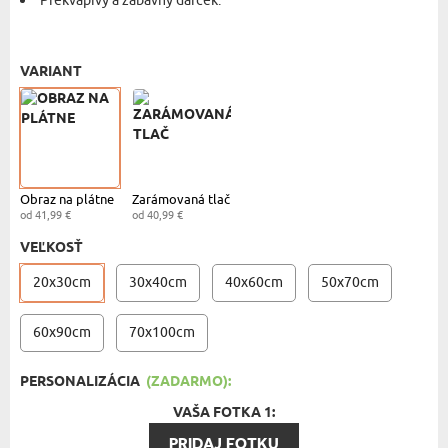
Prekvapivý a zábavný darček.
OBRAZ NA PLÁTNO - 20X30 CM
- 41,99 €
VARIANT
Obraz na plátne
Zarámovaná tlač
od 41,99 €
od 40,99 €
VEĽKOSŤ
20x30cm
30x40cm
40x60cm
50x70cm
60x90cm
70x100cm
PERSONALIZÁCIA
(ZADARMO):
VAŠA FOTKA 1:
PRIDAJ FOTKU