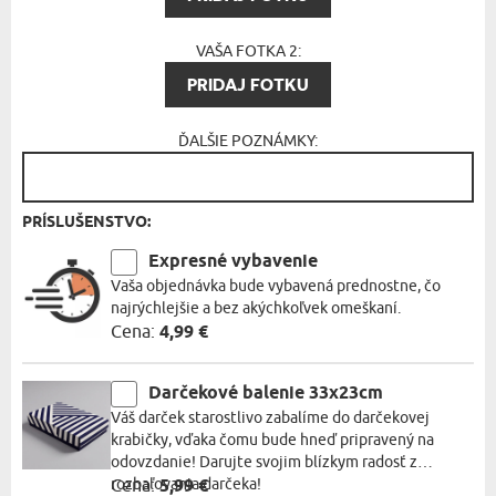
VAŠA FOTKA 2:
PRIDAJ FOTKU
ĎALŠIE POZNÁMKY:
PRÍSLUŠENSTVO:
Expresné vybavenie
Vaša objednávka bude vybavená prednostne, čo
najrýchlejšie a bez akýchkoľvek omeškaní.
Cena:
4,99 €
Darčekové balenie 33x23cm
Váš darček starostlivo zabalíme do darčekovej
krabičky, vďaka čomu bude hneď pripravený na
odovzdanie! Darujte svojim blízkym radosť z
rozbaľovania darčeka!
Cena:
5,99 €