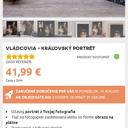
VLÁDCOVIA - KRÁĽOVSKÝ PORTRÉT
PRODUKT DOSTUPNÝ
(3450 RECENZIÍ)
41,99 €
Cena s DPH
ZARUČENÉ DORUČENIE PRE VÁS V:
PONDELOK, 10 AUGUST
AK OBJEDNÁTE DO:
2 HODINY 58 MINÚT 01 SEKÚND
Úžasný
portrét z Tvojej fotografie
.
Tlač na fotopapier zarámovaná alebo vo forme
obrazu na
plátne
.