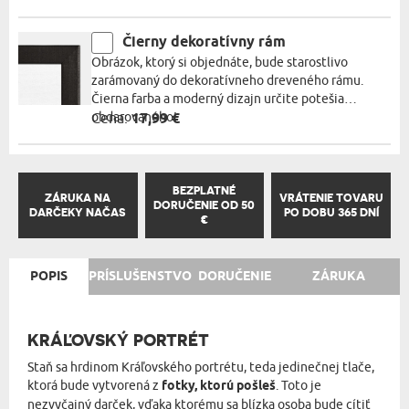
Čierny dekoratívny rám
Obrázok, ktorý si objednáte, bude starostlivo
zarámovaný do dekoratívneho dreveného rámu.
Čierna farba a moderný dizajn určite potešia
obdarovaného!
Cena:
17,99 €
BEZPLATNÉ
ZÁRUKA NA
VRÁTENIE TOVARU
DORUČENIE OD 50
DARČEKY NAČAS
PO DOBU 365 DNÍ
€
POPIS
PRÍSLUŠENSTVO
DORUČENIE
ZÁRUKA
KRÁĽOVSKÝ PORTRÉT
Staň sa hrdinom Kráľovského portrétu, teda jedinečnej tlače,
ktorá bude vytvorená z
fotky, ktorú pošleš
. Toto je
nezvyčajný darček, vďaka ktorému sa blízka osoba bude cítiť