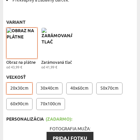
Prekvapivý a zábavný darček.
OBRAZ NA PLÁTNO - 20X30 CM
- 43,99 €
VARIANT
Obraz na plátne
Zarámovaná tlač
od 43,99 €
od 41,99 €
VEĽKOSŤ
20x30cm
30x40cm
40x60cm
50x70cm
60x90cm
70x100cm
PERSONALIZÁCIA
(ZADARMO):
FOTOGRAFIA MUŽA:
PRIDAJ FOTKU