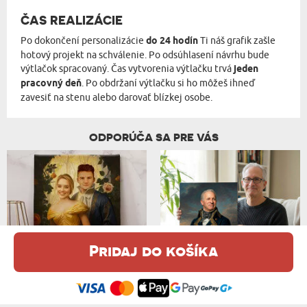
ČAS REALIZÁCIE
Po dokončení personalizácie
do 24 hodín
Ti náš grafik zašle
hotový projekt na schválenie. Po odsúhlasení návrhu bude
výtlačok spracovaný. Čas vytvorenia výtlačku trvá
jeden
pracovný deň
. Po obdržaní výtlačku si ho môžeš ihneď
zavesiť na stenu alebo darovať blízkej osobe.
ODPORÚČA SA PRE VÁS
Pridaj do košíka
Táto webová stránka používa súbory cookie. Podrobné informácie o
POHÁDKOVÝ PÁR - KRÁĽOVSKÝ PORTRÉT
GENERÁL - KRÁĽOVSKÝ PORTRÉT
tejto téme nájdete v našom %s.
zásadách používania súborov cookie
.
od 38,99 €
od 36,99 €
Súhlasím