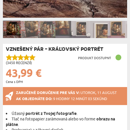
VZNEŠENÝ PÁR - KRÁĽOVSKÝ PORTRÉT
PRODUKT DOSTUPNÝ
(3450 RECENZIÍ)
43,99 €
Cena s DPH
ZARUČENÉ DORUČENIE PRE VÁS V:
UTOROK, 11 AUGUST
AK OBJEDNÁTE DO:
9 HODINY 12 MINÚT 02 SEKÚND
Úžasný
portrét z Tvojej fotografie
.
Tlač na fotopapier zarámovaná alebo vo forme
obrazu na
plátne
.