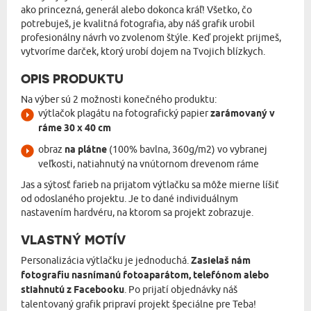
ako princezná, generál alebo dokonca kráľ! Všetko, čo
potrebuješ, je kvalitná fotografia, aby náš grafik urobil
profesionálny návrh vo zvolenom štýle. Keď projekt prijmeš,
vytvoríme darček, ktorý urobí dojem na Tvojich blízkych.
OPIS PRODUKTU
Na výber sú 2 možnosti konečného produktu:
výtlačok plagátu na fotografický papier
zarámovaný v
ráme 30 x 40 cm
obraz
na plátne
(100% bavlna, 360g/m2) vo vybranej
veľkosti, natiahnutý na vnútornom drevenom ráme
Jas a sýtosť farieb na prijatom výtlačku sa môže mierne líšiť
od odoslaného projektu. Je to dané individuálnym
nastavením hardvéru, na ktorom sa projekt zobrazuje.
VLASTNÝ MOTÍV
Personalizácia výtlačku je jednoduchá.
Zasielaš nám
fotografiu nasnímanú fotoaparátom, telefónom alebo
stiahnutú z Facebooku
. Po prijatí objednávky náš
talentovaný grafik pripraví projekt špeciálne pre Teba!