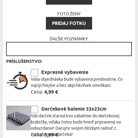
FOTO ŽENY:
PRIDAJ FOTKU
ĎALŠIE POZNÁMKY:
PRÍSLUŠENSTVO:
Expresné vybavenie
Vaša objednávka bude vybavená prednostne, čo
najrýchlejšie a bez akýchkoľvek omeškaní.
Cena:
4,99 €
Darčekové balenie 33x23cm
Váš darček starostlivo zabalíme do darčekovej
krabičky, vďaka čomu bude hneď pripravený na
odovzdanie! Darujte svojim blízkym radosť z
rozbaľovania darčeka!
Cena:
5,99 €