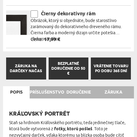
Čierny dekoratívny rám
Obrázok, ktorý si objednáte, bude starostlivo
zarámovaný do dekoratívneho dreveného rámu.
Čierna farba a moderný dizajn určite potešia
obdarovaného!
Cena:
17,99 €
BEZPLATNÉ
ZÁRUKA NA
VRÁTENIE TOVARU
DORUČENIE OD 50
DARČEKY NAČAS
PO DOBU 365 DNÍ
€
POPIS
PRÍSLUŠENSTVO
DORUČENIE
ZÁRUKA
KRÁĽOVSKÝ PORTRÉT
Staň sa hrdinom Kráľovského portrétu, teda jedinečnej tlače,
ktorá bude vytvorená z
fotky, ktorú pošleš
. Toto je
nezvyčajný darček, vďaka ktorému sa blízka osoba bude cítiť