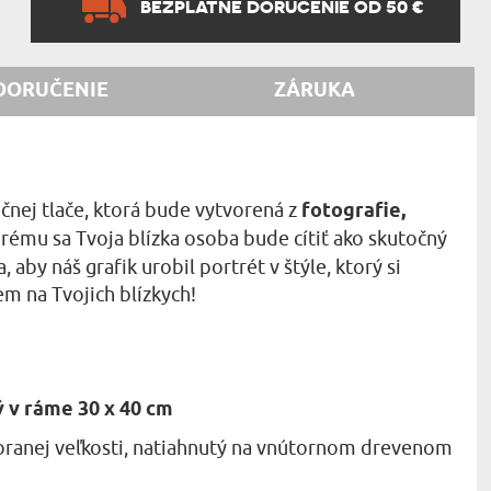
BEZPLATNÉ DORUČENIE OD 50 €
DORUČENIE
ZÁRUKA
čnej tlače, ktorá bude vytvorená z
fotografie,
orému sa Tvoja blízka osoba bude cítiť ako skutočný
, aby náš grafik urobil portrét v štýle, ktorý si
em na Tvojich blízkych!
 v ráme 30 x 40 cm
ranej veľkosti, natiahnutý na vnútornom drevenom