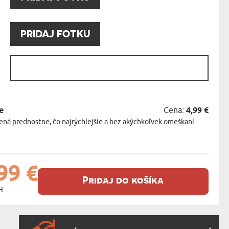
:
PRIDAJ FOTKU
:
e
Cena:
4,99 €
ná prednostne, čo najrýchlejšie a bez akýchkoľvek omeškaní.
99 €
Pridaj do košíka
H