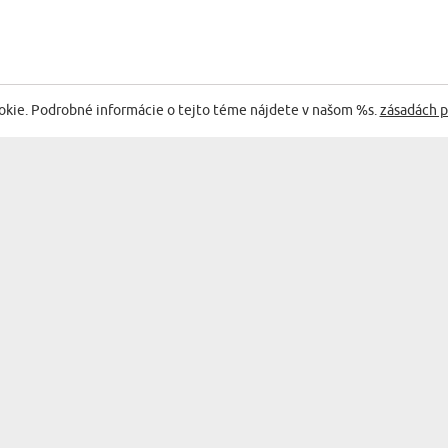
EGÓRII:
okie. Podrobné informácie o tejto téme nájdete v našom %s.
zásadách p
ná práca.Chcela som nejaký
Veľká 
.
Eva
zaslan
mi nep
23.07.2026
som už
08:41:23
dodani
neprid
 kvetinami - Kráľovský por...
Obraz 
Kráľovský portret
myslím
som ve
27.05.2026
11:18:16
ľ s pivom - Kráľovský portrét