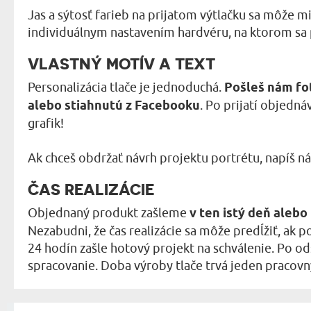
Jas a sýtosť farieb na prijatom výtlačku sa môže m
individuálnym nastavením hardvéru, na ktorom sa 
VLASTNÝ MOTÍV A TEXT
Personalizácia tlače je jednoduchá.
Pošleš nám fo
alebo stiahnutú z Facebooku
. Po prijatí objedn
grafik!
Ak chceš obdržať návrh projektu portrétu, napíš n
ČAS REALIZÁCIE
Objednaný produkt zašleme
v ten istý deň aleb
Nezabudni, že čas realizácie sa môže predĺžiť, ak p
24 hodín zašle hotový projekt na schválenie. Po o
spracovanie. Doba výroby tlače trvá jeden pracovn