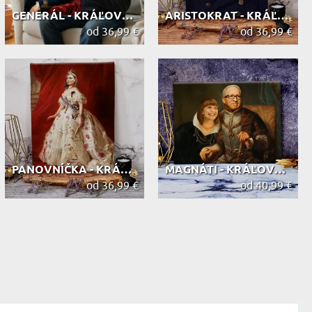
GENERÁL - KRÁĽOVSKÝ PORTRÉT
ARISTOKRAT - KRÁĽOVSKÝ PORTRÉT
od 36,99 €
od 36,99 €
PANOVNÍČKA - KRÁĽOVSKÝ PORTRÉT
MAGNÁTI - KRÁĽOVSKÝ PORTRÉT
od 36,99 €
od 40,99 €