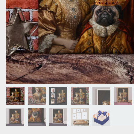
DEDA
N
DARČEK PRE SVOKROVCOV
C