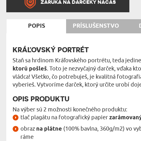
ZÁRUKA NA DARČEKY NAČAS
POPIS
PRÍSLUŠENSTVO
KRÁĽOVSKÝ PORTRÉT
Staň sa hrdinom Kráľovského portrétu, teda jedine
ktorú pošleš
. Toto je nezvyčajný darček, vďaka kt
vládca! Všetko, čo potrebuješ, je kvalitná fotografia
vyberieš. Vytvoríme darček, ktorý určite urobí doj
OPIS PRODUKTU
Na výber sú 2 možnosti konečného produktu:
tlač plagátu na fotografický papier
zarámovaný
obraz
na plátne
(100% bavlna, 360g/m2) vo vyb
ráme