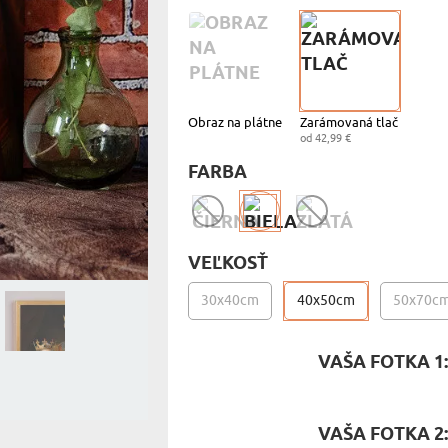
MILOVNÍ
A JEDENIE
HARAKTERISTYKA DARČEKU
Obraz na plátne
Zarámovaná tlač
od 42,99 €
FARBA
VEĽKOSŤ
30x40cm
40x50cm
50x70c
VAŠA FOTKA 1
VAŠA FOTKA 2