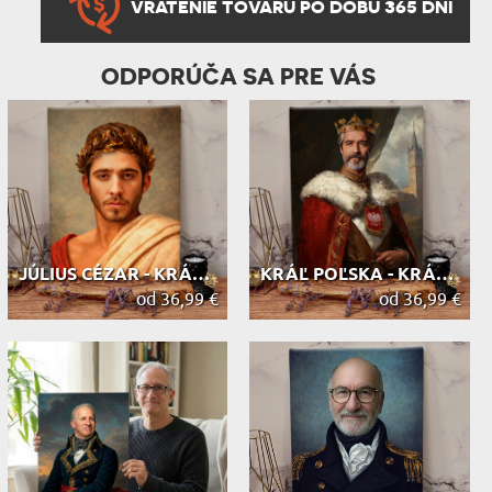
VRÁTENIE TOVARU PO DOBU 365 DNÍ
ODPORÚČA SA PRE VÁS
JÚLIUS CÉZAR - KRÁĽOVSKÝ PORTRÉT
KRÁĽ POĽSKA - KRÁĽOVSKÝ PORTRÉT
od 36,99 €
od 36,99 €