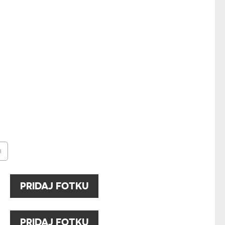
BIELY RÁM - 40X50
- 42,99 €
KA ZVIERAT
m
:
PRIDAJ FOTKU
:
PRIDAJ FOTKU