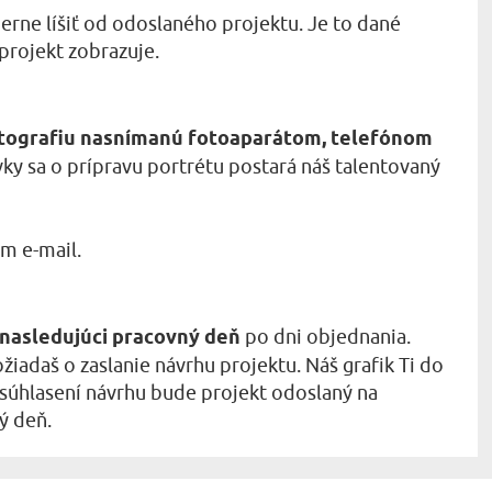
ierne líšiť od odoslaného projektu. Je to dané
projekt zobrazuje.
tografiu nasnímanú fotoaparátom, telefónom
ávky sa o prípravu portrétu postará náš talentovaný
ám e-mail.
o nasledujúci pracovný deň
po dni objednania.
ožiadaš o zaslanie návrhu projektu. Náš grafik Ti do
dsúhlasení návrhu bude projekt odoslaný na
ý deň.