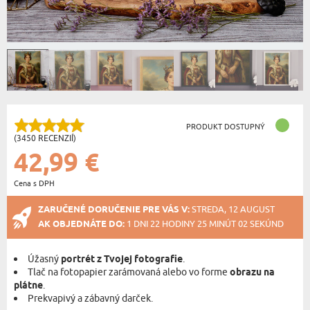
PRODUKT DOSTUPNÝ
(3450 RECENZIÍ)
42,99 €
Cena s DPH
ZARUČENÉ DORUČENIE PRE VÁS V:
STREDA, 12 AUGUST
AK OBJEDNÁTE DO:
1 DNI 22 HODINY 25 MINÚT 01 SEKÚND
Úžasný
portrét z Tvojej fotografie
.
Tlač na fotopapier zarámovaná alebo vo forme
obrazu na
plátne
.
Prekvapivý a zábavný darček.