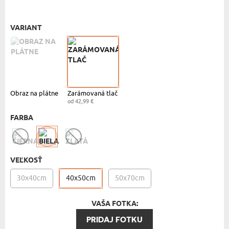
BIELY RÁM - 40X50
- 42,99 €
VARIANT
Obraz na plátne
Zarámovaná tlač
od 42,99 €
FARBA
VEĽKOSŤ
30x40cm
40x50cm
50x70cm
VAŠA FOTKA:
PRIDAJ FOTKU