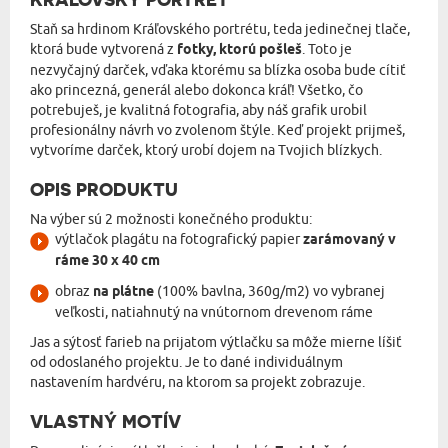
Staň sa hrdinom Kráľovského portrétu, teda jedinečnej tlače,
ktorá bude vytvorená z
fotky, ktorú pošleš
. Toto je
nezvyčajný darček, vďaka ktorému sa blízka osoba bude cítiť
ako princezná, generál alebo dokonca kráľ! Všetko, čo
potrebuješ, je kvalitná fotografia, aby náš grafik urobil
profesionálny návrh vo zvolenom štýle. Keď projekt prijmeš,
vytvoríme darček, ktorý urobí dojem na Tvojich blízkych.
OPIS PRODUKTU
Na výber sú 2 možnosti konečného produktu:
výtlačok plagátu na fotografický papier
zarámovaný v
ráme 30 x 40 cm
obraz
na plátne
(100% bavlna, 360g/m2) vo vybranej
veľkosti, natiahnutý na vnútornom drevenom ráme
Jas a sýtosť farieb na prijatom výtlačku sa môže mierne líšiť
od odoslaného projektu. Je to dané individuálnym
nastavením hardvéru, na ktorom sa projekt zobrazuje.
VLASTNÝ MOTÍV