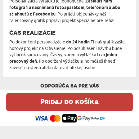
Personalizácia výtlačku je jednoduchá.
Zasielaš nám
fotografiu nasnímanú fotoaparátom, telefónom alebo
stiahnutú z Facebooku
. Po prijatí objednávky náš
talentovaný grafik pripraví projekt špeciálne pre Teba!
ČAS REALIZÁCIE
Po dokončení personalizácie
do 24 hodín
Ti náš grafik zašle
hotový projekt na schválenie. Po odsúhlasení návrhu bude
výtlačok spracovaný. Čas vytvorenia výtlačku trvá
jeden
pracovný deň
. Po obdržaní výtlačku si ho môžeš ihneď
zavesiť na stenu alebo darovať blízkej osobe.
ODPORÚČA SA PRE VÁS
Pridaj do košíka
Táto webová stránka používa súbory cookie. Podrobné informácie o
tejto téme nájdete v našom %s.
zásadách používania súborov cookie
.
Súhlasím