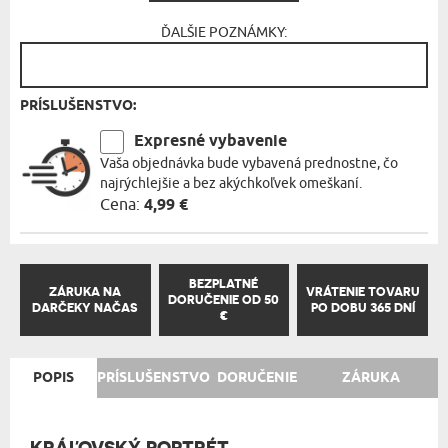
ĎALŠIE POZNÁMKY:
PRÍSLUŠENSTVO:
Expresné vybavenie
Vaša objednávka bude vybavená prednostne, čo
najrýchlejšie a bez akýchkoľvek omeškaní.
Cena:
4,99 €
BEZPLATNÉ
ZÁRUKA NA
VRÁTENIE TOVARU
DORUČENIE OD 50
DARČEKY NAČAS
PO DOBU 365 DNÍ
€
POPIS
PRÍSLUŠENSTVO
DORUČENIE
ZÁRUKA
KRÁĽOVSKÝ PORTRÉT