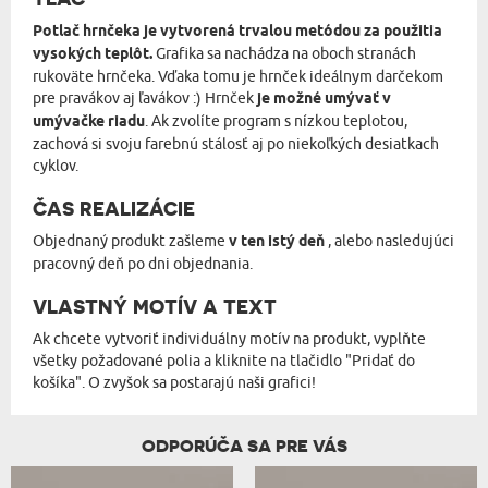
Potlač hrnčeka je vytvorená trvalou metódou za použitia
vysokých teplôt.
Grafika sa nachádza na oboch stranách
rukoväte hrnčeka. Vďaka tomu je hrnček ideálnym darčekom
pre pravákov aj ľavákov :) Hrnček
je možné umývať v
umývačke riadu
. Ak zvolíte program s nízkou teplotou,
zachová si svoju farebnú stálosť aj po niekoľkých desiatkach
cyklov.
ČAS REALIZÁCIE
Objednaný produkt zašleme
v ten istý deň
, alebo nasledujúci
pracovný deň po dni objednania.
VLASTNÝ MOTÍV A TEXT
Ak chcete vytvoriť individuálny motív na produkt, vyplňte
všetky požadované polia a kliknite na tlačidlo "Pridať do
košíka". O zvyšok sa postarajú naši grafici!
ODPORÚČA SA PRE VÁS