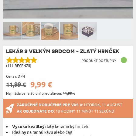
LEKÁR S VEĽKÝM SRDCOM - ZLATÝ HRNČEK
PRODUKT DOSTUPNÝ
(111 RECENZIÍ)
Cena s DPH
9,99 €
11,99 €
Najnižšia cena 30 dní pred zľavou:
11,99 €
ZARUČENÉ DORUČENIE PRE VÁS V:
UTOROK, 11 AUGUST
AK OBJEDNÁTE DO:
18 HODINY 11 MINÚT 11 SEKÚND
Vysoko kvalitný
zlatý keramický hrnček.
Ideálny na rannú kávu alebo čaj!