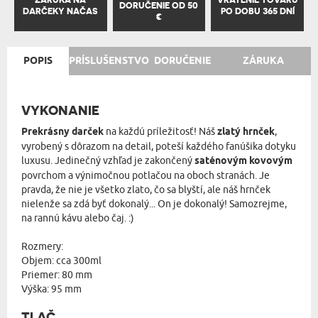
DORUČENIE OD 50
DARČEKY NAČAS
PO DOBU 365 DNÍ
€
POPIS
PRÍSLUŠENSTVO
DORUČENIE
ZÁRUKA
VYKONANIE
Prekrásny darček
na každú príležitosť! Náš
zlatý hrnček
,
vyrobený s dôrazom na detail, poteší každého fanúšika dotyku
luxusu. Jedinečný vzhľad je zakončený
saténovým kovovým
povrchom a výnimočnou potlačou na oboch stranách. Je
pravda, že nie je všetko zlato, čo sa blyští, ale náš hrnček
nielenže sa zdá byť dokonalý... On je dokonalý! Samozrejme,
na rannú kávu alebo čaj. :)
Rozmery:
Objem: cca 300ml
Priemer: 80 mm
Výška: 95 mm
TLAČ