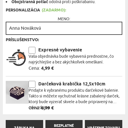
Obojstranná potlač
odolná proti poškriabaniu.
PERSONALIZÁCIA
(ZADARMO):
MENO:
PRÍSLUŠENSTVO:
Expresné vybavenie
Vaša objednávka bude vybavená prednostne, čo
najrýchlejšie a bez akýchkoľvek omeškaní.
Cena:
4,99 €
Darčeková krabička 12,5x10cm
Pridajte k vybranému produktu darčekové balenie.
Takto si môžete vychutnať krásne zabalený darček,
ktorý bude vyzerať skvele a bude pripravený na
odovzdanie.
Cena:
6,99 €
BEZPLATNÉ
ZÁRUKA NA
VRÁTENIE TOVARU