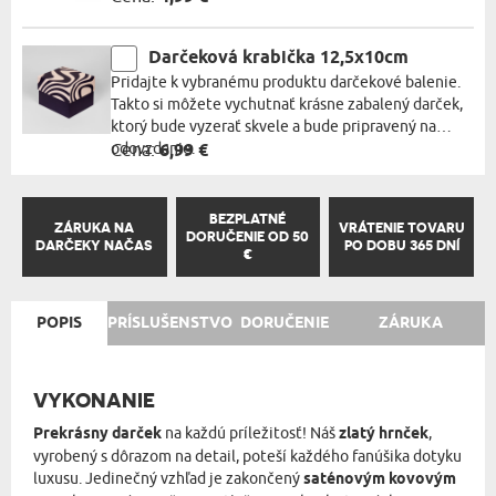
Darčeková krabička 12,5x10cm
Pridajte k vybranému produktu darčekové balenie.
Takto si môžete vychutnať krásne zabalený darček,
ktorý bude vyzerať skvele a bude pripravený na
odovzdanie.
Cena:
6,99 €
BEZPLATNÉ
ZÁRUKA NA
VRÁTENIE TOVARU
DORUČENIE OD 50
DARČEKY NAČAS
PO DOBU 365 DNÍ
€
POPIS
PRÍSLUŠENSTVO
DORUČENIE
ZÁRUKA
VYKONANIE
Prekrásny darček
na každú príležitosť! Náš
zlatý hrnček
,
vyrobený s dôrazom na detail, poteší každého fanúšika dotyku
luxusu. Jedinečný vzhľad je zakončený
saténovým kovovým