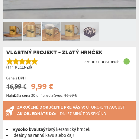
VLASTNÝ PROJEKT - ZLATÝ HRNČEK
PRODUKT DOSTUPNÝ
(111 RECENZIÍ)
Cena s DPH
9,99 €
16,99 €
Najnižšia cena 30 dní pred zľavou:
16,99 €
ZARUČENÉ DORUČENIE PRE VÁS V:
UTOROK, 11 AUGUST
AK OBJEDNÁTE DO:
1 DNI 37 MINÚT 02 SEKÚND
Vysoko kvalitný
zlatý keramický hrnček.
Ideálny na rannú kávu alebo čaj!