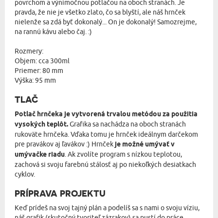
povrchom a výnimočnou potlačou na oboch stranách. Je
pravda, že nie je všetko zlato, čo sa blyští, ale náš hrnček
nielenže sa zdá byť dokonalý... On je dokonalý! Samozrejme,
na rannú kávu alebo čaj. :)
Rozmery:
Objem: cca 300ml
Priemer: 80 mm
Výška: 95 mm
TLAČ
Potlač hrnčeka je vytvorená trvalou metódou za použitia
vysokých teplôt.
Grafika sa nachádza na oboch stranách
rukoväte hrnčeka. Vďaka tomu je hrnček ideálnym darčekom
pre pravákov aj ľavákov :) Hrnček
je možné umývať v
umývačke riadu
. Ak zvolíte program s nízkou teplotou,
zachová si svoju farebnú stálosť aj po niekoľkých desiatkach
cyklov.
PRÍPRAVA PROJEKTU
Keď prídeš na svoj tajný plán a podelíš sa s nami o svoju víziu,
náš grafik (skutočný tvoriteľ zázrakov) sa pustí do práce.