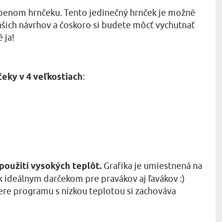
úbenom hrnčeku. Tento jedinečný hrnček je možné
 našich návrhov a čoskoro si budete môcť vychutnať
 ja!
eky v 4 veľkostiach
:
použití vysokých teplôt.
Grafika je umiestnená na
 ideálnym darčekom pre pravákov aj ľavákov :)
bere programu s nízkou teplotou si zachováva