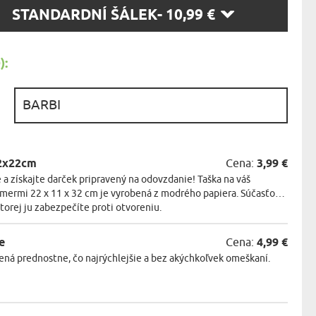
KA ZVIERAT
TE
STANDARDNÍ ŠÁLEK
- 10,99 €
SŤ:
:
:
32x22cm
Cena:
3,99 €
 a získajte darček pripravený na odovzdanie! Taška na váš
zmermi 22 x 11 x 32 cm je vyrobená z modrého papiera. Súčasťou
ktorej ju zabezpečíte proti otvoreniu.
e
Cena:
4,99 €
ná prednostne, čo najrýchlejšie a bez akýchkoľvek omeškaní.