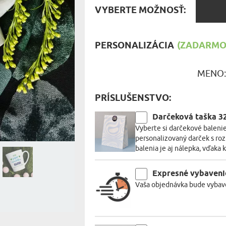
MILOVNÍ
VYBER
VYBERTE MOŽNOSŤ:
MOŽNO
A JEDENIE
HARAKTERISTYKA DARČEKU
PERSONALIZÁCIA
(ZADARMO)
MENO
PRÍSLUŠENSTVO:
Darčeková taška 
Vyberte si darčekové balenie
personalizovaný darček s ro
balenia je aj nálepka, vďaka 
Expresné vybaveni
Vaša objednávka bude vybave