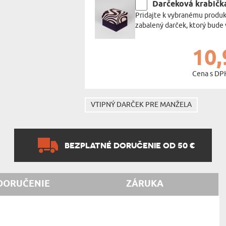
Darčeková krabičk
Pridajte k vybranému produk
zabalený darček, ktorý bude 
10,
Cena s DP
VTIPNÝ DARČEK PRE MANŽELA
BEZPLATNÉ DORUČENIE OD 50 €
DORUČENIE
ZÁRUKA