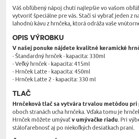
Váš obľúbený nápoj chutí najlepšie vo vašom obľ
vytvoriť špeciálne pre vás. Stačí si vybrať jeden z
lahodnú kávu z hrnčeka, ktorá odráža vaše vnútorné
OPIS VÝROBKU
V našej ponuke nájdete kvalitné keramické hrnč
- Štandardný hrnček - kapacita: 330ml
- Veľký hrnček - kapacita: 415ml
- Hrnček Latte - kapacita: 450ml
- Hrnček Latte 2 - kapacita: 330 ml
TLAČ
Hrnčeková tlač sa vytvára trvalou metódou pri 
oboch stranách ucha hrnčeka. Vďaka tomu je hrnček
Hrnček môžete umývať
v umývačke riadu
. Pri vý
stálofarebnosť aj po niekoľkých desiatkach praní.