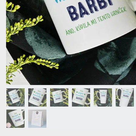
DEDA
N
DARČEK PRE SVOKROVCOV
C