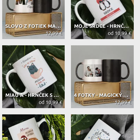
SLOVO Z FOTIEK MAMA - MAGICKÝ HRNEK
MOJE SRDCE - HRNČEK S POTLAČOU
12,99 €
od 10,99 €
MIAU`A - HRNČEK S POTLAČOU
4 FOTKY - MAGICKÝ HRNEK
od 10,99 €
12,99 €