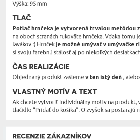
Výška: 95 mm
TLAČ
Potlač hrnčeka je vytvorená trvalou metódou z
na oboch stranách rukoväte hrnčeka. Vďaka tomu j
ľavákov :) Hrnček
je možné umývať v umývačke r
si svoju farebnú stálosť aj po niekoľkých desiatkach
ČAS REALIZÁCIE
Objednaný produkt zašleme
v ten istý deň
, aleb
VLASTNÝ MOTÍV A TEXT
Ak chcete vytvoriť individuálny motív na produkt, 
tlačidlo "Pridať do košíka". O zvyšok sa postarajú na
RECENZIE ZÁKAZNÍKOV