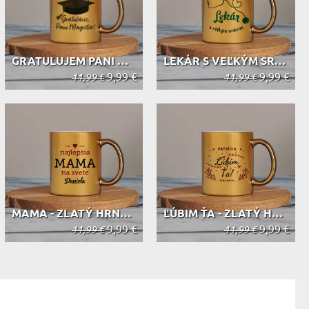
GRATULUJEM PANI MAGISTER - ZLATÝ HR...
LEKÁR S VEĽKÝM SRDCOM - ZLATÝ HRNČEK
9,99 €
9,99 €
11,99 €
11,99 €
MAMA - ZLATÝ HRNČEK
ĽÚBIM ŤA - ZLATÝ HRNČEK
9,99 €
9,99 €
11,99 €
11,99 €