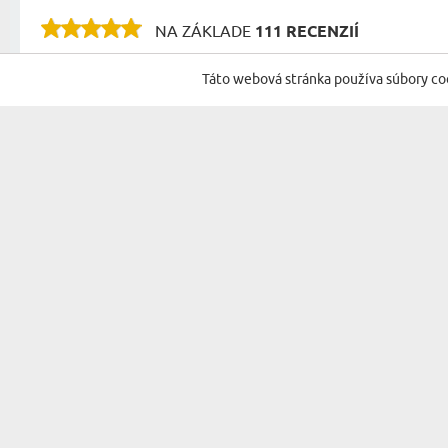
NA ZÁKLADE
111 RECENZIÍ
RECENZIE NA ĎALŠIE PRODUKTY V TEJTO KAT
Táto webová stránka používa súbory co
Rýchla komunikácia, dodanie, skvel
SML
29.06.2026
14:31:19
Vl
Hrnček splnil moje očakávania. Pe
Ivo
01.05.2026
09:12:55
Do