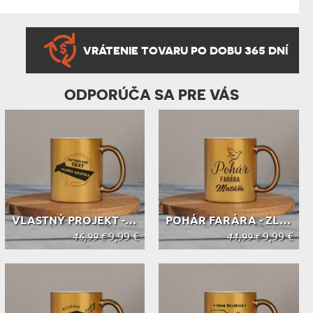
VRÁTENIE TOVARU PO DOBU 365 DNÍ
ODPORÚČA SA PRE VÁS
VLASTNÝ PROJEKT - ZLATÝ HRNČEK
POHÁR FARÁRA - ZLATÝ HRNČEK
9,99 €
9,99 €
16,99 €
11,99 €