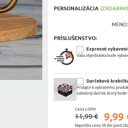
MILOVNÍ
PERSONALIZÁCIA
(ZADARMO)
A JEDENIE
HARAKTERISTYKA DARČEKU
MENO
PRÍSLUŠENSTVO:
Expresné vybaveni
Vaša objednávka bude vybave
Darčeková krabičk
Pridajte k vybranému produk
zabalený darček, ktorý bude 
Cena s DPH
9,99 
11,99 €
Najnižšia cena 30 dní pred zľ