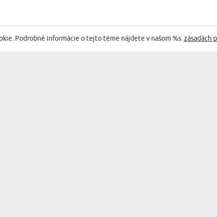
EGÓRII:
okie. Podrobné informácie o tejto téme nájdete v našom %s.
zásadách p
ý dizsjn.
Všetko
Monika
01.06.2026
06:21:41
astný projekt - Zlatý hrnček
kný, vhodný na darovanie.
Naprie
Alena
objedn
objedn
22.12.2025
odosla
19:00:00
Takže 
konalý učiteľ - Zlatý hrnček