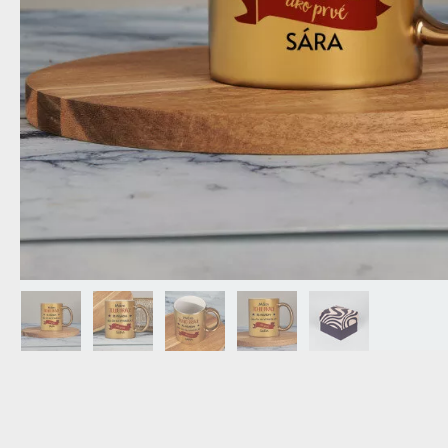
DEDA
N
DARČEK PRE SVOKROVCOV
C