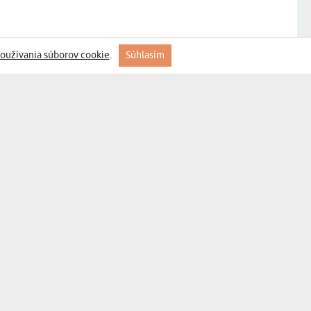
oužívania súborov cookie
.
Súhlasím
 prebehlo úspešne.
Gratulujem pani magister - Zlatý hrn...
k veľmi zlým recenziám som hrnček pre svokru
ala a bola som milo prekvapená. Večer o 21h som
ávala a druhý deň ráno o 7:30h mi prišiel mail,ze balík
ný. Dorazil v poriadku, načas a presne podľa obrázku.
moja skúsenosť je veľmi pozitívna.
Milovaná babka - Zlatý hrnček