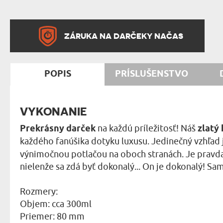
ZÁRUKA NA DARČEKY NAČAS
POPIS
PRÍSLUŠENSTVO
VYKONANIE
Prekrásny darček
na každú príležitosť! Náš
zlatý
každého fanúšika dotyku luxusu. Jedinečný vzhľad
výnimočnou potlačou na oboch stranách. Je pravda, ž
nielenže sa zdá byť dokonalý... On je dokonalý! Sam
Rozmery:
Objem: cca 300ml
Priemer: 80 mm