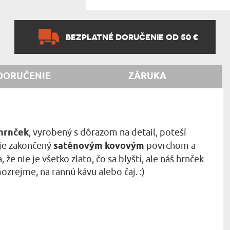
BEZPLATNÉ DORUČENIE OD 50 €
DORUČENIE
ZÁRUKA
 hrnček
, vyrobený s dôrazom na detail, poteší
 je zakončený
saténovým kovovým
povrchom a
e nie je všetko zlato, čo sa blyští, ale náš hrnček
ozrejme, na rannú kávu alebo čaj. :)