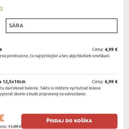
KA ZVIERAT
:
:
e
Cena:
4,99 €
ná prednostne, čo najrýchlejšie a bez akýchkoľvek omeškaní.
a 12,5x10cm
Cena:
6,99 €
tu darčekové balenie. Takto si môžete vychutnať krásne
vyzerať skvele a bude pripravený na odovzdanie.
€
Pridaj do košíka
avou:
11,99 €